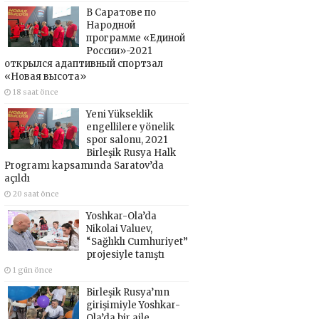
В Саратове по
Народной
программе «Единой
России»-2021
открылся адаптивный спортзал
«Новая высота»
18 saat önce
Yeni Yükseklik
engellilere yönelik
spor salonu, 2021
Birleşik Rusya Halk
Programı kapsamında Saratov’da
açıldı
20 saat önce
Yoshkar-Ola’da
Nikolai Valuev,
“Sağlıklı Cumhuriyet”
projesiyle tanıştı
1 gün önce
Birleşik Rusya’nın
girişimiyle Yoshkar-
Ola’da bir aile