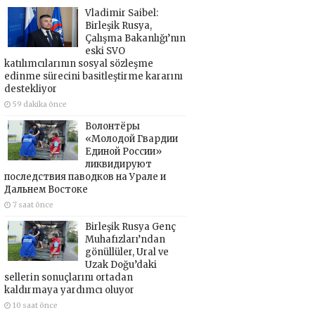
Vladimir Saibel:
Birleşik Rusya,
Çalışma Bakanlığı’nın
eski SVO
katılımcılarının sosyal sözleşme
edinme sürecini basitleştirme kararını
destekliyor
59 dakika önce
Волонтёры
«Молодой Гвардии
Единой России»
ликвидируют
последствия паводков на Урале и
Дальнем Востоке
7 saat önce
Birleşik Rusya Genç
Muhafızları’ndan
gönüllüler, Ural ve
Uzak Doğu’daki
sellerin sonuçlarını ortadan
kaldırmaya yardımcı oluyor
10 saat önce