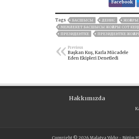
Facebook
Tags
БАСШЫСЫ
ДЕНИС
ЖОҒАРЫ
МЕМЛЕКЕТ БАСШЫСЫ ЖОҒАРЫ СОТ КЕҢ
ПРЕЗИДЕНТКЕ
ПРЕЗИДЕНТКЕ ЖОҒА
Previous
Başkan Kuş, Karla Mücadele
Eden Ekipleri Denetledi
Hakkımızda
K
Copyright © 2026 Malatya Yıldız - Bütün Ha