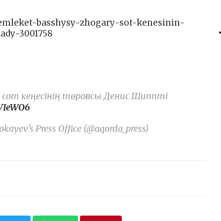
memleket-basshysy-zhogary-sot-kenesinin-
dady-3001758
сот кеңесінің төрағасы Денис Шиппті
3WIeWO6
kayev’s Press Office (@aqorda_press)