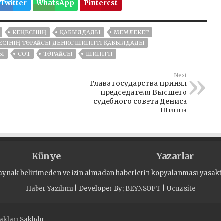
Twitter
WhatsApp
Pinterest
КЕҢЕСІНІҢ
ҚАБЫЛДАДЫ
МЕМЛЕКЕТ
ЕСІНІҢ ТӨРАҒАСЫ ДЕНИС ШИППТІ ҚАБЫЛДАДЫ
РЫ
СОТ
ТӨРАҒАСЫ
ШИППТІ
Next
Глава государства принял
председателя Высшего
судебного совета Дениса
Шиппа
Künye
Yazarlar
aynak belirtmeden ve izin almadan haberlerin kopyalanması yasaktı
Haber Yazılımı
| Developer By;
BEYNSOFT
|
Ucuz site
kları Saklıdır.