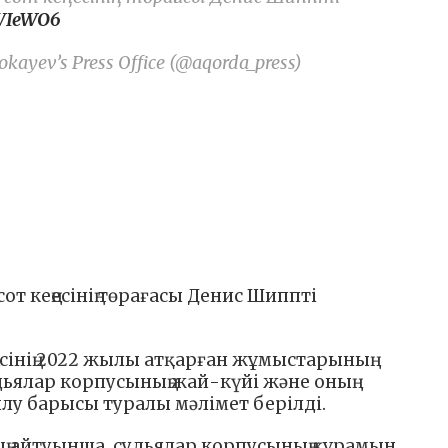
3WIeWO6
kayev’s Press Office (@aqorda_press)
 кеңесінің төрағасы Денис Шиппті
сінің 2022 жылы атқарған жұмыстарының
дьялар корпусының жай-күйі және оның
лу барысы туралы мәлімет берілді.
ың айтуынша, судьялар корпусының құрамын