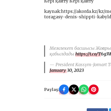
Кері қайту Кері қайту
kaynak:https://akorda.kz/kz/
toragasy-denis-shippti-kabyl
Мемлекет басшысы Жоғары 
қабылдады
https://t.co/T6g
— President Kassym-Jomart To
January 30, 2023
Paylaş: