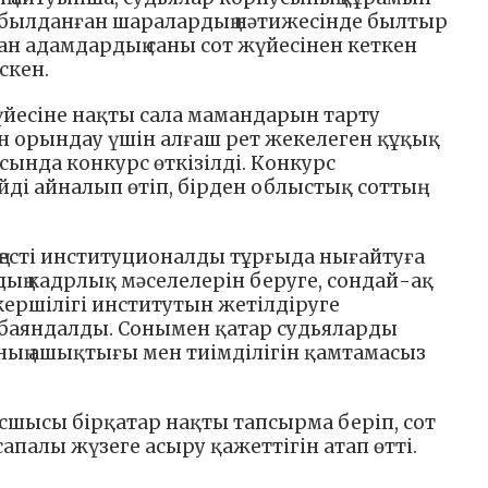
абылданған шаралардың нәтижесінде былтыр
н адамдардың саны сот жүйесінен кеткен
скен.
йесіне нақты сала мамандарын тарту
 орындау үшін алғаш рет жекелеген құқық
сында конкурс өткізілді. Конкурс
йді айналып өтіп, бірден облыстық соттың
ңесті институционалды тұрғыда нығайтуға
дың кадрлық мәселелерін беруге, сондай-ақ
кершілігі институтын жетілдіруге
 баяндалды. Сонымен қатар судьяларды
 оның ашықтығы мен тиімділігін қамтамасыз
сшысы бірқатар нақты тапсырма беріп, сот
палы жүзеге асыру қажеттігін атап өтті.