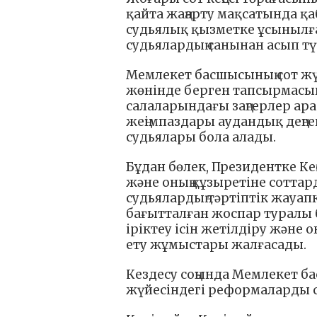
қайта жаңарту мақсатында қ
судьялық қызметке ұсынылға
судьялардың санынан асып тү
Мемлекет басшысының сот жү
жөнінде берген тапсырмасын
салаларындағы заңгерлер ара
жеңімпаздары аудандық деңге
судьялары бола алады.
Бұдан бөлек, Президентке Ке
және оның құзыретіне соттар
судьялардың тәртіптік жауап
бағытталған жоспар туралы
іріктеу ісін жетілдіру және
ету жұмыстары жалғасады.
Кездесу соңында Мемлекет ба
жүйесіндегі реформаларды са