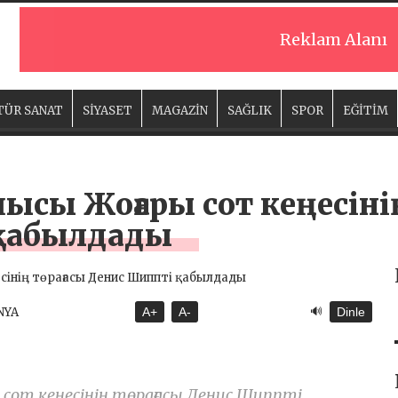
Reklam Alanı
TÜR SANAT
SİYASET
MAGAZİN
SAĞLIK
SPOR
EĞİTİM
сы Жоғары сот кеңесінің
 қабылдады
🔊
NYA
A+
A-
Dinle
сот кеңесінің төрағасы Денис Шиппті