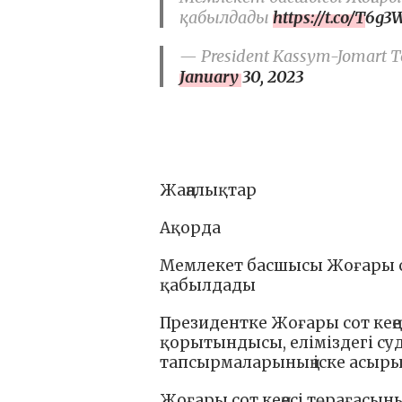
қабылдады
https://t.co/T6g
— President Kassym-Jomart To
January 30, 2023
Жаңалықтар
Ақорда
Мемлекет басшысы Жоғары сот
қабылдады
Президентке Жоғары сот кеңе
қорытындысы, еліміздегі су
тапсырмаларының іске асыры
Жоғары сот кеңесі төрағасын