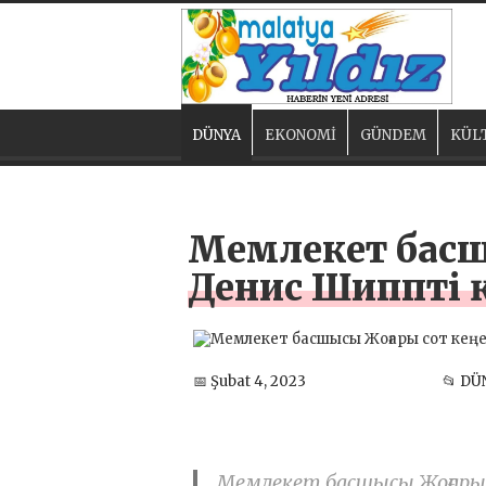
DÜNYA
EKONOMİ
GÜNDEM
KÜL
Мемлекет басшы
Денис Шиппті
📅 Şubat 4, 2023
📂 DÜ
Мемлекет басшысы Жоғары 