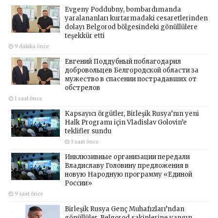
Evgeny Poddubny, bombardımanda
yaralananları kurtarmadaki cesaretlerinden
dolayı Belgorod bölgesindeki gönüllülere
teşekkür etti
9 dakika önce
Евгений Поддубный поблагодарил
добровольцев Белгородской области за
мужество в спасении пострадавших от
обстрелов
1 saat önce
Kapsayıcı örgütler, Birleşik Rusya’nın yeni
Halk Programı için Vladislav Golovin’e
teklifler sundu
3 saat önce
Инклюзивные организации передали
Владиславу Головину предложения в
новую Народную программу «Единой
России»
9 saat önce
Birleşik Rusya Genç Muhafızları’ndan
gönüllüler, Belgorod sakinlerine yangın