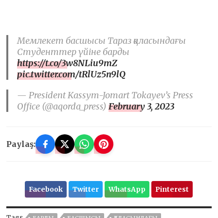
Мемлекет басшысы Тараз қаласындағы
Студенттер үйіне барды
https://t.co/3w8NLiu9mZ
pic.twitter.com/tRlUz5n9lQ
— President Kassym-Jomart Tokayev’s Press
Office (@aqorda_press)
February 3, 2023
Paylaş:
Facebook
Twitter
WhatsApp
Pinterest
Tags
БАРДЫ
БАСШЫСЫ
ҚАЛАСЫНДАҒЫ