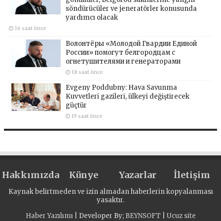
söndürücüler ve jeneratörler konusunda
yardımcı olacak
16 saat önce
Волонтёры «Молодой Гвардии Единой
России» помогут белгородцам с
огнетушителями и генераторами
18 saat önce
Evgeny Poddubny: Hava Savunma
Kuvvetleri gazileri, ülkeyi değiştirecek
güçtür
19 saat önce
Hakkımızda
Künye
Yazarlar
İletişim
Kaynak belirtmeden ve izin almadan haberlerin kopyalanması
yasaktır.
Haber Yazılımı
| Developer By;
BEYNSOFT
|
Ucuz site