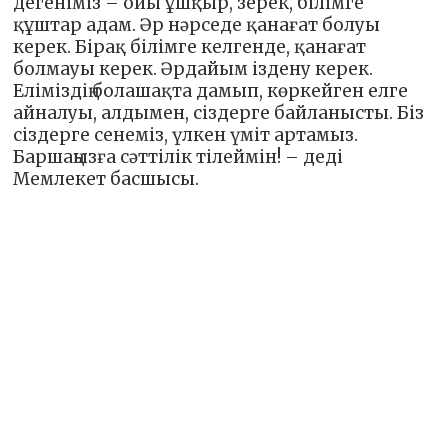
дегеніміз – ойы ұшқыр, зерек, білімге
құштар адам. Әр нәрседе қанағат болуы
керек. Бірақ білімге келгенде, қанағат
болмауы керек. Әрдайым іздену керек.
Еліміздің болашақта дамып, көркейген елге
айналуы, алдымен, сіздерге байланысты. Біз
сіздерге сенеміз, үлкен үміт артамыз.
Баршаңызға сәттілік тілеймін! – деді
Мемлекет басшысы.