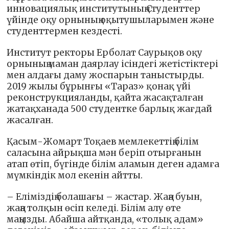
инновациялық институтының Студенттер
үйінде оқу орнының оқытушыларымен және
студенттермен кездесті.
Институт ректоры Ерболат Саурықов оқу
орнының маман даярлау ісіндегі жетістіктері
мен алдағы даму жоспарын таныстырды.
2019 жылы бұрынғы «Тараз» қонақ үйі
реконструкцияланды, қайта жасақталған
жатақханада 500 студентке барлық жағдай
жасалған.
Қасым-Жомарт Тоқаев мемлекеттің білім
саласына айрықша мән беріп отырғанын
атап өтіп, бүгінде білім аламын деген адамға
мүмкіндік мол екенін айтты.
– Еліміздің болашағы – жастар. Жаңа буын,
жаңа толқын өсіп келеді. Білім алу өте
маңызды. Абайша айтқанда, «толық адам»