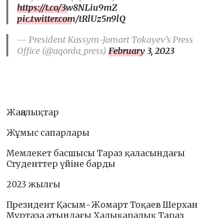
https://t.co/3w8NLiu9mZ
pic.twitter.com/tRlUz5n9lQ
— President Kassym-Jomart Tokayev’s Press
Office (@aqorda_press)
February 3, 2023
Жаңалықтар
Жұмыс сапарлары
Мемлекет басшысы Тараз қаласындағы
Студенттер үйіне барды
2023 жылғы
Президент Қасым-Жомарт Тоқаев Шерхан
Мұртаза атындағы Халықаралық Тараз