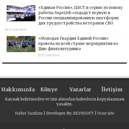
«Единая Россия», ЦБСТ и сервис по поиску
работы SuperJob создадут первую в
России специализированную платформу
для трудоустройства ветеранов СВО
11 saat önce
«Молодая Гвардия Единой России»
провела по всей стране мероприятия ко
Дню физкультурника
17 saat önce
Hakkımızda
Künye
Yazarlar
İletişim
Kaynak belirtmeden ve izin almadan haberlerin kopyalanması
yasaktır.
Haber Yazılımı
| Developer By;
BEYNSOFT
|
Ucuz site