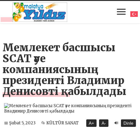
Мемлекет басшысы
SCAT әуе
компаниясының
президенті Владимир
Денисовті қабылдады
🔊
📅 Şubat 5, 2023
📂 KÜLTÜR SANAT
A+
A-
Dinle