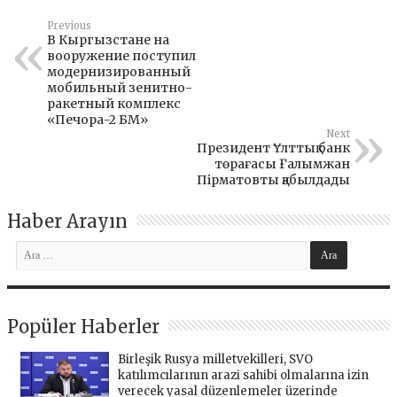
Previous
В Кыргызстане на
вооружение поступил
модернизированный
мобильный зенитно-
ракетный комплекс
«Печора-2 БМ»
Next
Президент Ұлттық банк
төрағасы Ғалымжан
Пірматовты қабылдады
Haber Arayın
Popüler Haberler
Birleşik Rusya milletvekilleri, SVO
katılımcılarının arazi sahibi olmalarına izin
verecek yasal düzenlemeler üzerinde