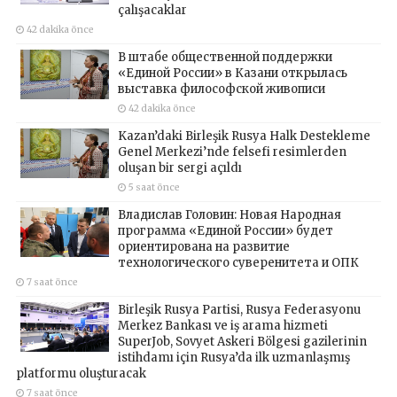
çalışacaklar
42 dakika önce
В штабе общественной поддержки
«Единой России» в Казани открылась
выставка философской живописи
42 dakika önce
Kazan’daki Birleşik Rusya Halk Destekleme
Genel Merkezi’nde felsefi resimlerden
oluşan bir sergi açıldı
5 saat önce
Владислав Головин: Новая Народная
программа «Единой России» будет
ориентирована на развитие
технологического суверенитета и ОПК
7 saat önce
Birleşik Rusya Partisi, Rusya Federasyonu
Merkez Bankası ve iş arama hizmeti
SuperJob, Sovyet Askeri Bölgesi gazilerinin
istihdamı için Rusya’da ilk uzmanlaşmış
platformu oluşturacak
7 saat önce