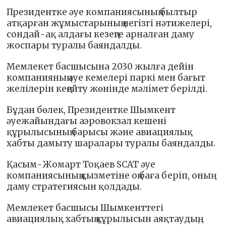
Президентке әуе компаниясының былтыр
атқарған жұмыстарының негізгі нәтижелері,
сондай-ақ алдағы кезеңге арналған даму
жоспары туралы баяндалды.
Мемлекет басшысына 2030 жылға дейін
компанияның әуе кемелері паркі мен бағыт
желілерін кеңейту жөнінде мәлімет берілді.
Бұдан бөлек, Президентке Шымкент
әуежайындағы аэровокзал кешені
құрылысының барысы және авиациялық
хабты дамыту шаралары туралы баяндалды.
Қасым-Жомарт Тоқаев SCAT әуе
компаниясының қызметіне оң баға беріп, оның
даму стратегиясын қолдады.
Мемлекет басшысы Шымкенттегі
авиациялық хабтың құрылысын аяқтаудың,