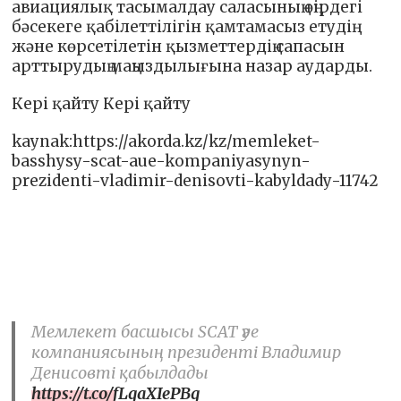
авиациялық тасымалдау саласының өңірдегі
бәсекеге қабілеттілігін қамтамасыз етудің
және көрсетілетін қызметтердің сапасын
арттырудың маңыздылығына назар аударды.
Кері қайту Кері қайту
kaynak:https://akorda.kz/kz/memleket-
basshysy-scat-aue-kompaniyasynyn-
prezidenti-vladimir-denisovti-kabyldady-11742
Мемлекет басшысы SCAT әуе
компаниясының президенті Владимир
Денисовті қабылдады
https://t.co/fLgaXIePBg