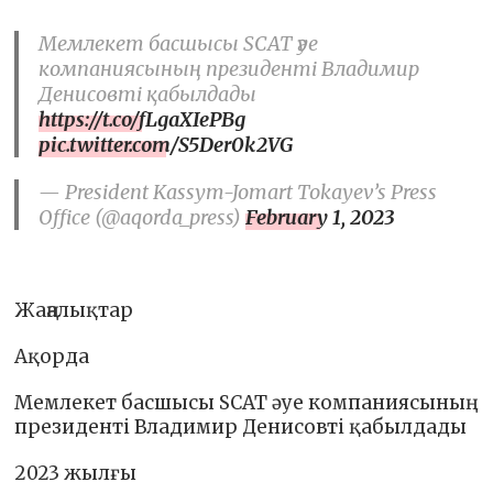
Мемлекет басшысы SCAT әуе
компаниясының президенті Владимир
Денисовті қабылдады
https://t.co/fLgaXIePBg
pic.twitter.com/S5Der0k2VG
— President Kassym-Jomart Tokayev’s Press
Office (@aqorda_press)
February 1, 2023
Жаңалықтар
Ақорда
Мемлекет басшысы SCAT әуе компаниясының
президенті Владимир Денисовті қабылдады
2023 жылғы