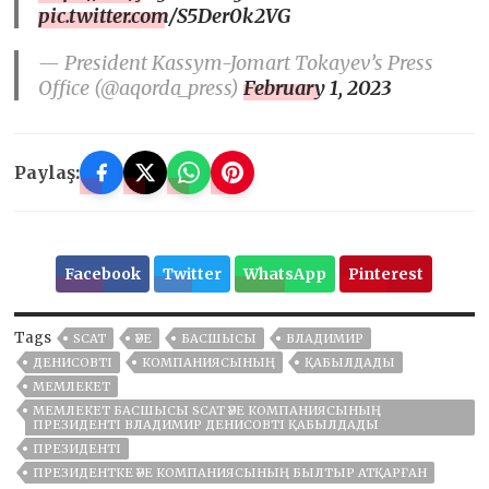
pic.twitter.com/S5Der0k2VG
— President Kassym-Jomart Tokayev’s Press
Office (@aqorda_press)
February 1, 2023
Paylaş:
Facebook
Twitter
WhatsApp
Pinterest
Tags
SCAT
ӘУЕ
БАСШЫСЫ
ВЛАДИМИР
ДЕНИСОВТІ
КОМПАНИЯСЫНЫҢ
ҚАБЫЛДАДЫ
МЕМЛЕКЕТ
МЕМЛЕКЕТ БАСШЫСЫ SCAT ӘУЕ КОМПАНИЯСЫНЫҢ
ПРЕЗИДЕНТІ ВЛАДИМИР ДЕНИСОВТІ ҚАБЫЛДАДЫ
ПРЕЗИДЕНТІ
ПРЕЗИДЕНТКЕ ӘУЕ КОМПАНИЯСЫНЫҢ БЫЛТЫР АТҚАРҒАН