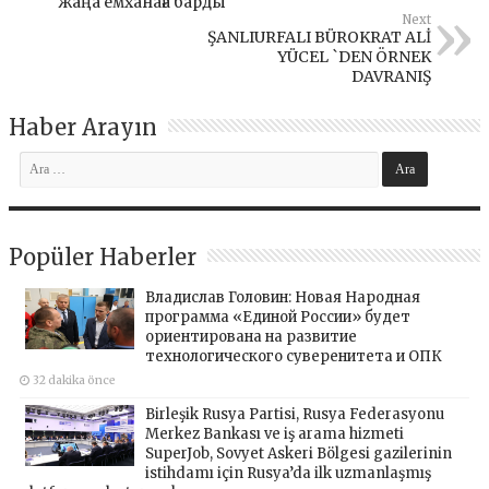
жаңа емханаға барды
Next
ŞANLIURFALI BÜROKRAT ALİ
YÜCEL `DEN ÖRNEK
DAVRANIŞ
Haber Arayın
Popüler Haberler
Владислав Головин: Новая Народная
программа «Единой России» будет
ориентирована на развитие
технологического суверенитета и ОПК
32 dakika önce
Birleşik Rusya Partisi, Rusya Federasyonu
Merkez Bankası ve iş arama hizmeti
SuperJob, Sovyet Askeri Bölgesi gazilerinin
istihdamı için Rusya’da ilk uzmanlaşmış