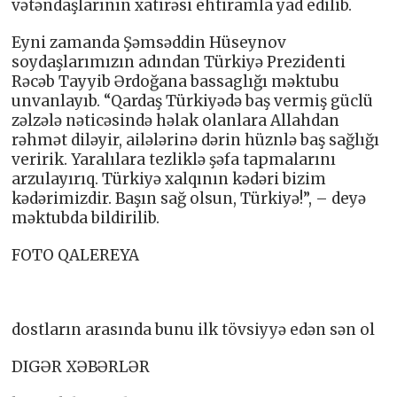
vətəndaşlarının xatirəsi ehtiramla yad edilib.
Eyni zamanda Şəmsəddin Hüseynov
soydaşlarımızın adından Türkiyə Prezidenti
Rəcəb Tayyib Ərdoğana bassaglığı məktubu
unvanlayıb. “Qardaş Türkiyədə baş vermiş güclü
zəlzələ nəticəsində həlak olanlara Allahdan
rəhmət diləyir, ailələrinə dərin hüznlə baş sağlığı
veririk. Yaralılara tezliklə şəfa tapmalarını
arzulayırıq. Türkiyə xalqının kədəri bizim
kədərimizdir. Başın sağ olsun, Türkiyə!”, – deyə
məktubda bildirilib.
FOTO QALEREYA
dostların arasında bunu ilk tövsiyyə edən sən ol
DIGƏR XƏBƏRLƏR