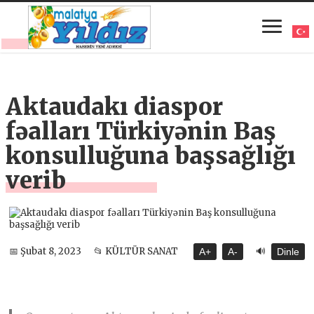
Aktaudakı diaspor
fəalları Türkiyənin Baş
konsulluğuna başsağlığı
verib
🔊
📅 Şubat 8, 2023
📂 KÜLTÜR SANAT
A+
A-
Dinle