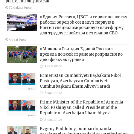
platformu oluşturacak
32 dakika önce
«Единая Россия», ЦБСТ и сервис по поиску
работы SuperJob создадут первую в
России специализированную платформу
для трудоустройства ветеранов СВО
4 saat önce
«Молодая Гвардия Единой России»
провела по всей стране мероприятия ко
Дню физкультурника
11 saat önce
Ermenistan Cumhuriyeti Başbakanı Nikol
Paşinyan, Azerbaycan Cumhuriyeti
Cumhurbaşkanı İlham Aliyev’i aradı
15 saat önce
Prime Minister of the Republic of Armenia
Nikol Pashinyan called President of the
Republic of Azerbaijan Ilham Aliyev
19 saat önce
Evgeny Poddubny, bombardımanda