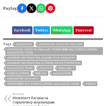
Paylaş:
Facebook
Twitter
WhatsApp
Pinterest
Tags
AKTAUDAKI
AKTAUDAKI DIASPOR FƏALLARI
AKTAUDAKI DIASPOR FƏALLARI TÜRKIYƏNIN BAŞ KONSULLUĞUNA
BAŞSAĞLIĞI VERIB
AZERBAYCAN DIASPORA BAKANI FUAD MURADOV
AZERBAYCAN DIASPORA İŞ ÜZERE DEVLET KOMITESI
BAŞSAĞLIĞI VERIB
DIASPOR
FƏALLARI T
KONSULLUĞUNA
NIN BAŞ
QAZAXISTAN
ŞƏMSƏDDIN HÜSEYNOV
TÜRKIYƏNIN BAŞ KONSULLUĞUNA BAŞSAĞLIĞI VERIB
ÜRKIYƏ
Previous
Мемлекет басшысы
Сарыкемер ауылындағы