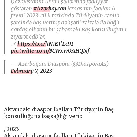
Qazaxıstanın Aktau şəhərində fəaliyyət
göstərən
#Azərbaycan
icmasının fəalları 6
fevral 2023-cü il tarixində Türkiyənin cənub-
şərqində baş vermiş dəhşətli zəlzələ ilə bağlı
qardaş ölkənin bu şəhərdəki Baş konsulluğunu
ziyarət edblər.
📌
https://t.co/hNJEJlLc9I
pic.twitter.com/MWxw0AHQNf
— Azerbaijani Diaspora (@DiasporaAz)
February 7, 2023
Aktaudakı diaspor fəalları Türkiyənin Baş
konsulluğuna başsağlığı verib
, 2023
Aktaudakı diaspor fəalları Türkiyənin Baş