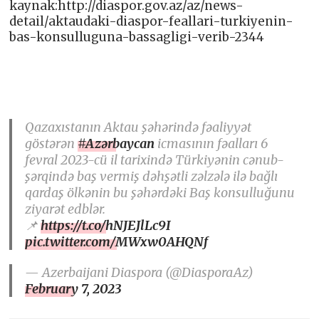
kaynak:http://diaspor.gov.az/az/news-
detail/aktaudaki-diaspor-feallari-turkiyenin-
bas-konsulluguna-bassagligi-verib-2344
Qazaxıstanın Aktau şəhərində fəaliyyət
göstərən
#Azərbaycan
icmasının fəalları 6
fevral 2023-cü il tarixində Türkiyənin cənub-
şərqində baş vermiş dəhşətli zəlzələ ilə bağlı
qardaş ölkənin bu şəhərdəki Baş konsulluğunu
ziyarət edblər.
📌
https://t.co/hNJEJlLc9I
pic.twitter.com/MWxw0AHQNf
— Azerbaijani Diaspora (@DiasporaAz)
February 7, 2023