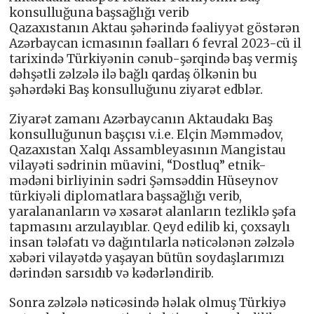
konsulluğuna başsağlığı verib
Qazaxıstanın Aktau şəhərində fəaliyyət göstərən
Azərbaycan icmasının fəalları 6 fevral 2023-cü il
tarixində Türkiyənin cənub-şərqində baş vermiş
dəhşətli zəlzələ ilə bağlı qardaş ölkənin bu
şəhərdəki Baş konsulluğunu ziyarət edblər.
Ziyarət zamanı Azərbaycanın Aktaudakı Baş
konsulluğunun başçısı v.i.e. Elçin Məmmədov,
Qazaxıstan Xalqı Assambleyasının Mangistau
vilayəti sədrinin müavini, “Dostluq” etnik-
mədəni birliyinin sədri Şəmsəddin Hüseynov
türkiyəli diplomatlara başsağlığı verib,
yaralananların və xəsarət alanların tezliklə şəfa
tapmasını arzulayıblar. Qeyd edilib ki, çoxsaylı
insan tələfatı və dağıntılarla nəticələnən zəlzələ
xəbəri vilayətdə yaşayan bütün soydaşlarımızı
dərindən sarsıdıb və kədərləndirib.
Sonra zəlzələ nəticəsində həlak olmuş Türkiyə