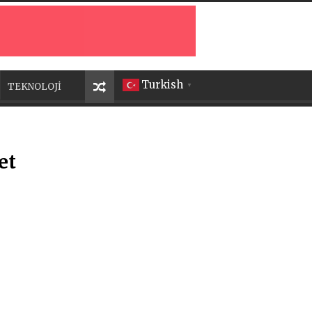
Turkish
TEKNOLOJİ
▼
et