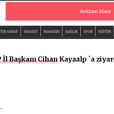
Reklam Alanı
TÜR SANAT
SİYASET
MAGAZİN
SAĞLIK
SPOR
EĞİTİM
İl Başkanı Cihan Kayaalp `a ziyar