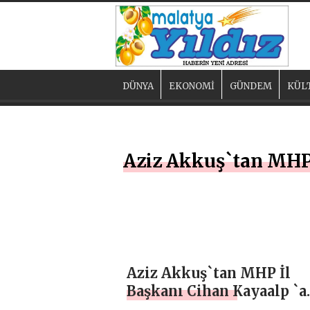
DÜNYA
EKONOMİ
GÜNDEM
KÜL
Aziz Akkuş`tan MHP 
Aziz Akkuş`tan MHP İl
Başkanı Cihan Kayaalp `a
ziyaret