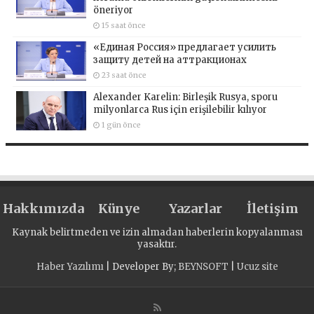
öneriyor
15 saat önce
«Единая Россия» предлагает усилить
защиту детей на аттракционах
23 saat önce
Alexander Karelin: Birleşik Rusya, sporu
milyonlarca Rus için erişilebilir kılıyor
1 gün önce
Hakkımızda
Künye
Yazarlar
İletişim
Kaynak belirtmeden ve izin almadan haberlerin kopyalanması
yasaktır.
Haber Yazılımı
| Developer By;
BEYNSOFT
|
Ucuz site