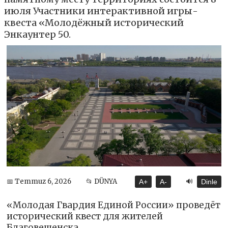
июля Участники интерактивной игры-
квеста «Молодёжный исторический
Энкаунтер 50.
🔊
📅 Temmuz 6, 2026
📂 DÜNYA
A+
A-
Dinle
«Молодая Гвардия Единой России» проведёт
исторический квест для жителей
Благовещенска