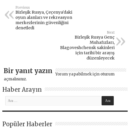
Previous
Birleşik Rusya, Çeçenya’daki
oyun alanları ve rekreasyon
merkezlerinin güvenliğini
denetledi
Next
Birleşik Rusya Genç
Muhafızları,
Blagoveshchensk sakinleri
için tarihi bir arayış
düzenleyecek
Bir yanıt yazın
Yorum yapabilmek için
oturum
açmalısınız
.
Haber Arayın
Popüler Haberler