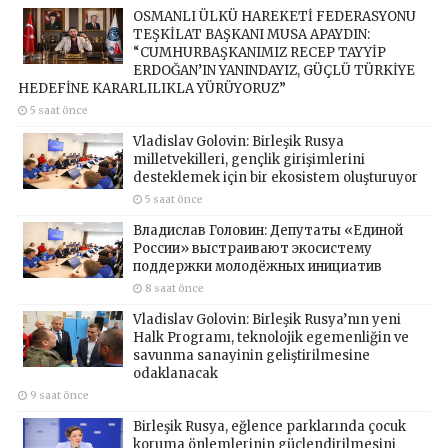
OSMANLI ÜLKÜ HAREKETİ FEDERASYONU
TEŞKİLAT BAŞKANI MUSA APAYDIN:
“CUMHURBAŞKANIMIZ RECEP TAYYİP
ERDOĞAN’IN YANINDAYIZ, GÜÇLÜ TÜRKİYE
HEDEFİNE KARARLILIKLA YÜRÜYORUZ”
5 saat önce
Vladislav Golovin: Birleşik Rusya
milletvekilleri, gençlik girişimlerini
desteklemek için bir ekosistem oluşturuyor
5 saat önce
Владислав Головин: Депутаты «Единой
России» выстраивают экосистему
поддержки молодёжных инициатив
8 saat önce
Vladislav Golovin: Birleşik Rusya’nın yeni
Halk Programı, teknolojik egemenliğin ve
savunma sanayinin geliştirilmesine
odaklanacak
9 saat önce
Birleşik Rusya, eğlence parklarında çocuk
koruma önlemlerinin güçlendirilmesini