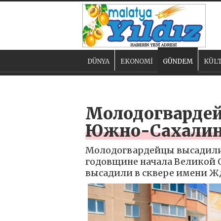
DÜNYA
EKONOMİ
GÜNDEM
KÜLT
Молодогвардей
Южно-Сахалин
Молодогвардейцы высадили 
годовщине начала Великой
высадили в сквере имени Жд