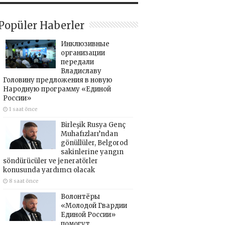
Popüler Haberler
Инклюзивные
организации
передали
Владиславу
Головину предложения в новую
Народную программу «Единой
России»
1 saat önce
Birleşik Rusya Genç
Muhafızları’ndan
gönüllüler, Belgorod
sakinlerine yangın
söndürücüler ve jeneratörler
konusunda yardımcı olacak
8 saat önce
Волонтёры
«Молодой Гвардии
Единой России»
помогут