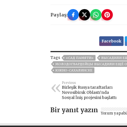
Paylaş:
Facebook
Tags
«САД ПАМЯТИ»
ВЫСАДИЛИ Е
МОЛОДОГВАРДЕЙЦЫ ВЫСАДИЛИ ЕЩЁ О
ЮЖНО-САХАЛИНСКЕ
Previous
Birleşik Rusya taraftarları
Novosibirsk Oblastı’nda
Sosyal İniş projesini başlattı
Bir yanıt yazın
Yorum yapabi