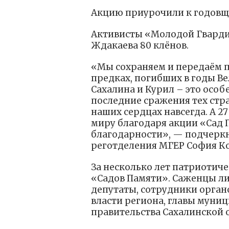
Акцию приурочили к годовщ
Активисты «Молодой Гварди
Ждакаева 80 клёнов.
«Мы сохраняем и передаём 
предках, погибших в годы В
Сахалина и Курил – это особ
последние сражения тех стра
наших сердцах навсегда. А 2
миру благодаря акции «Сад 
благодарности», — подчеркн
реготделения МГЕР София Ко
За несколько лет патриотиче
«Садов Памяти». Саженцы л
депутаты, сотрудники орган
власти региона, главы муни
правительства Сахалинской 