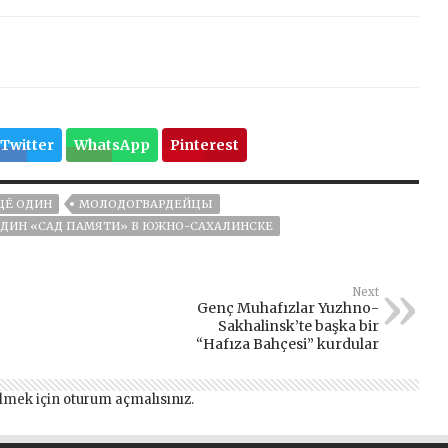
Twitter
WhatsApp
Pinterest
ЩЁ ОДИН
МОЛОДОГВАРДЕЙЦЫ
ДИН «САД ПАМЯТИ» В ЮЖНО-САХАЛИНСКЕ
Next
Genç Muhafızlar Yuzhno-
Sakhalinsk’te başka bir
“Hafıza Bahçesi” kurdular
lmek için
oturum açmalısınız
.