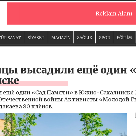
Reklam Alanı
ÜR SANAT
SİYASET
MAGAZİN
SAĞLIK
SPOR
EĞİTİM
цы высадили ещё один «
ске
ещё один «Сад Памяти» в Южно-Сахалинске 2
 Отечественной войны Активисты «Молодой Г
акаева 80 клёнов.