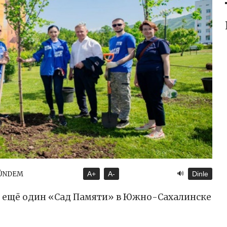
🔊
GÜNDEM
A+
A-
Dinle
ещё один «Сад Памяти» в Южно-Сахалинске