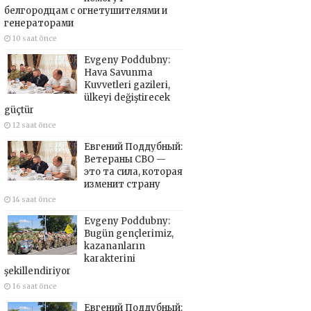
белгородцам с огнетушителями и
генераторами
10 saat önce
Evgeny Poddubny:
Hava Savunma
Kuvvetleri gazileri,
ülkeyi değiştirecek
güçtür
12 saat önce
Евгений Поддубный:
Ветераны СВО —
это та сила, которая
изменит страну
14 saat önce
Evgeny Poddubny:
Bugün gençlerimiz,
kazananların
karakterini
şekillendiriyor
16 saat önce
Евгений Поддубный: