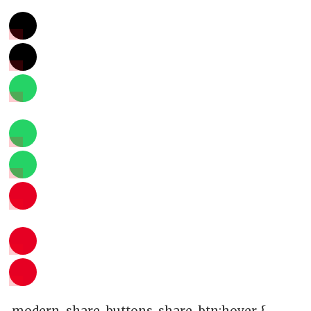
.modern-share-buttons .share-btn:hover {