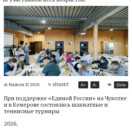
🔊
📅 Haziran 17, 2026
📂 SİYASET
A+
A-
Dinle
При поддержке «Единой России» на Чукотке
и в Кемерове состоялись шахматные и
теннисные турниры
2026,