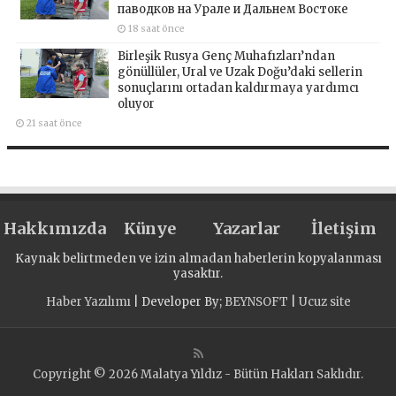
паводков на Урале и Дальнем Востоке
18 saat önce
Birleşik Rusya Genç Muhafızları’ndan
gönüllüler, Ural ve Uzak Doğu’daki sellerin
sonuçlarını ortadan kaldırmaya yardımcı
oluyor
21 saat önce
Hakkımızda
Künye
Yazarlar
İletişim
Kaynak belirtmeden ve izin almadan haberlerin kopyalanması
yasaktır.
Haber Yazılımı
| Developer By;
BEYNSOFT
|
Ucuz site
Copyright © 2026 Malatya Yıldız - Bütün Hakları Saklıdır.