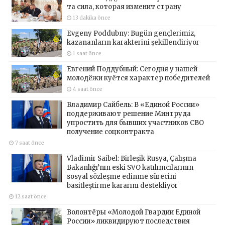
та сила, которая изменит страну
13 dakika önce
Evgeny Poddubny: Bugün gençlerimiz,
kazananların karakterini şekillendiriyor
1 saat önce
Евгений Поддубный: Сегодня у нашей
молодёжи куётся характер победителей
4 saat önce
Владимир Сайбель: В «Единой России»
поддерживают решение Минтруда
упростить для бывших участников СВО
получение соцконтракта
7 saat önce
Vladimir Saibel: Birleşik Rusya, Çalışma
Bakanlığı’nın eski SVO katılımcılarının
sosyal sözleşme edinme sürecini
basitleştirme kararını destekliyor
12 saat önce
Волонтёры «Молодой Гвардии Единой
России» ликвидируют последствия