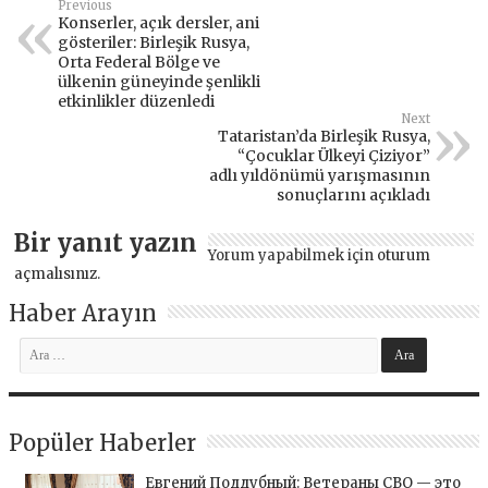
Previous
Konserler, açık dersler, ani
gösteriler: Birleşik Rusya,
Orta Federal Bölge ve
ülkenin güneyinde şenlikli
etkinlikler düzenledi
Next
Tataristan’da Birleşik Rusya,
“Çocuklar Ülkeyi Çiziyor”
adlı yıldönümü yarışmasının
sonuçlarını açıkladı
Bir yanıt yazın
Yorum yapabilmek için
oturum
açmalısınız
.
Haber Arayın
Popüler Haberler
Евгений Поддубный: Ветераны СВО — это