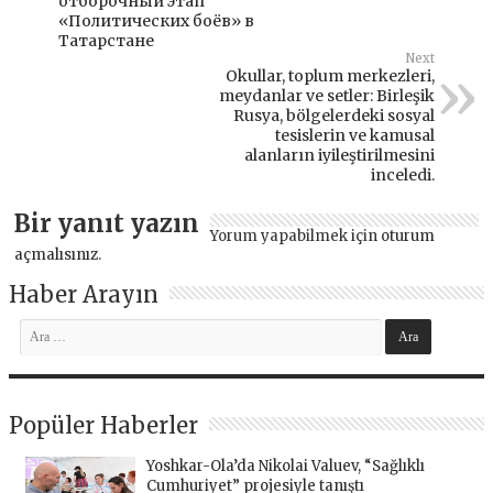
отборочный этап
«Политических боёв» в
Татарстане
Next
Okullar, toplum merkezleri,
meydanlar ve setler: Birleşik
Rusya, bölgelerdeki sosyal
tesislerin ve kamusal
alanların iyileştirilmesini
inceledi.
Bir yanıt yazın
Yorum yapabilmek için
oturum
açmalısınız
.
Haber Arayın
Popüler Haberler
Yoshkar-Ola’da Nikolai Valuev, “Sağlıklı
Cumhuriyet” projesiyle tanıştı