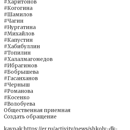
#Харитонов
#Когогина
#Шамилов
#Чагин
#Нургатина
#Михайлов
#Капустин
#Хабибуллин
#Топилин
#Халалмагомедов
#Ибрагимов
#Бобрышева
#Гасанханов
#Черныш
#Романова
#Косенко
#Волобуева
Общественная приемная
Создать обращение
kaynak:https://er.ru/activity/news/shkoly-dk-