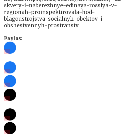
skvery-i-naberezhnye-edinaya-rossiya-v-
regionah-proinspektirovala-hod-
blagoustrojstva-socialnyh-obektov-i-
obshestvennyh-prostranstv
Paylaş: