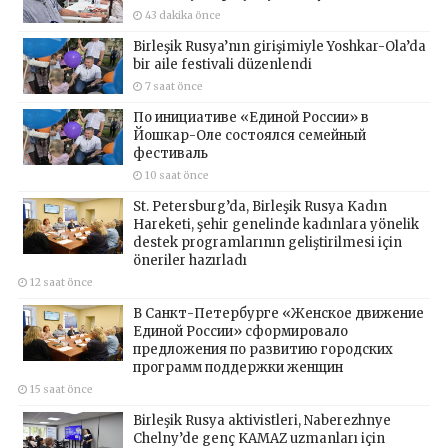
43 dakika önce
Birleşik Rusya’nın girişimiyle Yoshkar-Ola’da
bir aile festivali düzenlendi
7 saat önce
По инициативе «Единой России» в
Йошкар-Оле состоялся семейный
фестиваль
10 saat önce
St. Petersburg’da, Birleşik Rusya Kadın
Hareketi, şehir genelinde kadınlara yönelik
destek programlarının geliştirilmesi için
öneriler hazırladı
12 saat önce
В Санкт-Петербурге «Женское движение
Единой России» сформировало
предложения по развитию городских
программ поддержки женщин
15 saat önce
Birleşik Rusya aktivistleri, Naberezhnye
Chelny’de genç KAMAZ uzmanları için