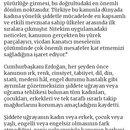
yürürlüğe girmesi, bu doğrultudaki en önemli
dönüm noktasıdır. Türkiye bu kanunla dünyada
kadına yönelik şiddetle mücadelede en kapsamlı
ve etkili mevzuata sahip ülkeler arasında ilk
sıralara çıkmıştır. Nitekim uygulamadaki
neticeler, kanunun gerçekten bu yürek
parçalayıcı, vicdan kanatıcı meselenin
çözümünde çok önemli mesafeler kat etmemizi
sağladığına işaret ediyor.”
Cumhurbaşkanı Erdoğan, her şeyden önce
kanunun ırk, renk, cinsiyet, tabiiyet, dil, din,
statü, medeni hâl, engel durumu hastalık gibi
ayrımlar gözetmeksizin şiddete uğrayan veya
uğrama tehlikesi bulunan tüm kadınları,
çocukları, erkekleri ve tek taraflı ısrarlı takip
mağdurlarını korumayı amaçladığını kaydetti.
Şiddete uğrayanın kadın veya erkek, çocuk veya
yaşlı, engelli veya engelsiz olmasının fark
etmediğini, geniş yelpazesiyle kanunun herkesi