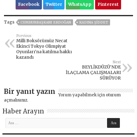
Facebook
Twitter
WhatsApp
Pinterest
Tags
CUMHURBAŞKANI ERDOĞAN
KADINA ŞIDDET
Previous
Milli Boksörümüz Necat
Ekinci Tokyo Olimpiyat
Oyunları’na katılma hakkı
kazandı
Next
BEYLİKDÜZÜ’NDE
İLAÇLAMA ÇALIŞMALARI
SÜRÜYOR
Bir yanıt yazın
Yorum yapabilmek için
oturum
açmalısınız
.
Haber Arayın