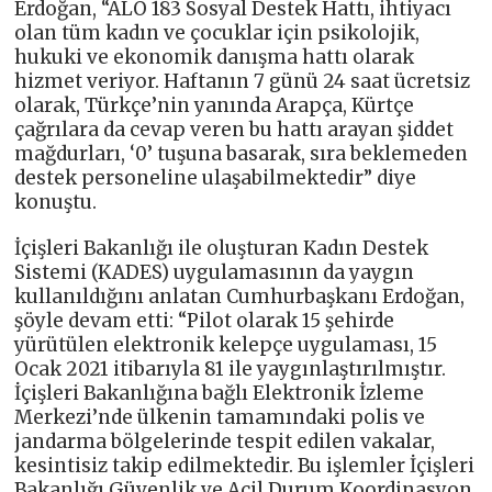
Erdoğan, “ALO 183 Sosyal Destek Hattı, ihtiyacı
olan tüm kadın ve çocuklar için psikolojik,
hukuki ve ekonomik danışma hattı olarak
hizmet veriyor. Haftanın 7 günü 24 saat ücretsiz
olarak, Türkçe’nin yanında Arapça, Kürtçe
çağrılara da cevap veren bu hattı arayan şiddet
mağdurları, ‘0’ tuşuna basarak, sıra beklemeden
destek personeline ulaşabilmektedir” diye
konuştu.
İçişleri Bakanlığı ile oluşturan Kadın Destek
Sistemi (KADES) uygulamasının da yaygın
kullanıldığını anlatan Cumhurbaşkanı Erdoğan,
şöyle devam etti: “Pilot olarak 15 şehirde
yürütülen elektronik kelepçe uygulaması, 15
Ocak 2021 itibarıyla 81 ile yaygınlaştırılmıştır.
İçişleri Bakanlığına bağlı Elektronik İzleme
Merkezi’nde ülkenin tamamındaki polis ve
jandarma bölgelerinde tespit edilen vakalar,
kesintisiz takip edilmektedir. Bu işlemler İçişleri
Bakanlığı Güvenlik ve Acil Durum Koordinasyon