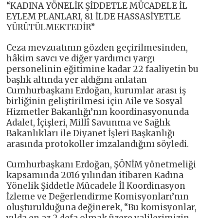
“KADINA YÖNELİK ŞİDDETLE MÜCADELE İL
EYLEM PLANLARI, 81 İLDE HASSASİYETLE
YÜRÜTÜLMEKTEDİR”
Ceza mevzuatının gözden geçirilmesinden,
hâkim savcı ve diğer yardımcı yargı
personelinin eğitimine kadar 22 faaliyetin bu
başlık altında yer aldığını anlatan
Cumhurbaşkanı Erdoğan, kurumlar arası iş
birliğinin geliştirilmesi için Aile ve Sosyal
Hizmetler Bakanlığı’nın koordinasyonunda
Adalet, İçişleri, Millî Savunma ve Sağlık
Bakanlıkları ile Diyanet İşleri Başkanlığı
arasında protokoller imzalandığını söyledi.
Cumhurbaşkanı Erdoğan, ŞÖNİM yönetmeliği
kapsamında 2016 yılından itibaren Kadına
Yönelik Şiddetle Mücadele İl Koordinasyon
İzleme ve Değerlendirme Komisyonları’nın
oluşturulduğuna değinerek, “Bu komisyonlar,
yılda en az 2 defa olmak üzere valilerimizin