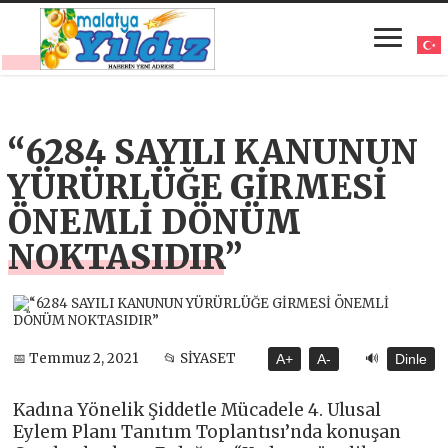
“6284 SAYILI KANUNUN
YÜRÜRLÜĞE GİRMESİ
ÖNEMLİ DÖNÜM
NOKTASIDIR”
🔊
📅 Temmuz 2, 2021
📂 SİYASET
A+
A-
Dinle
Kadına Yönelik Şiddetle Mücadele 4. Ulusal
Eylem Planı Tanıtım Toplantısı’nda konuşan