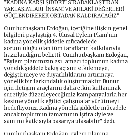
“KADINA KARŞI ŞİDDETİ SIRADANLAŞTIRAN
YAKLAŞIMLARI, İNSANİ VE AHLAKİ DEĞERLERİ
GÜÇLENDİREREK ORTADAN KALDIRACAĞIZ”
Cumhurbaşkanı Erdoğan, içeriğine ilişkin genel
bilgileri paylaştığı 4. Ulusal Eylem Planı’nın
kadına yönelik şiddetle mücadelede
sorumluluğu olan tüm tarafların katkılarıyla
hazırlandığını belirtti. Cumhurbaşkanı Erdoğan,
“Eylem planımızın asıl amacı toplumun kadına
yönelik şiddete bakış açısını etkilemeye,
değiştirmeye ve duyarlılıklarını artırmaya
yönelik bir farkındalık oluşturmaktır. Bunun
için iletişim araçlarını daha etkin kullanmak
suretiyle düzenleyeceğimiz kampanyalarla her
kesime yönelik eğitici çalışmalar yürütmeyi
hedefliyoruz. Kadına yönelik şiddetle mücadele
ancak toplumun tamamının iştirakiyle ve
samimi katkısıyla başarıya ulaşabilir” dedi.
Cumhurbaşkanı Erdoğan, eylem planına