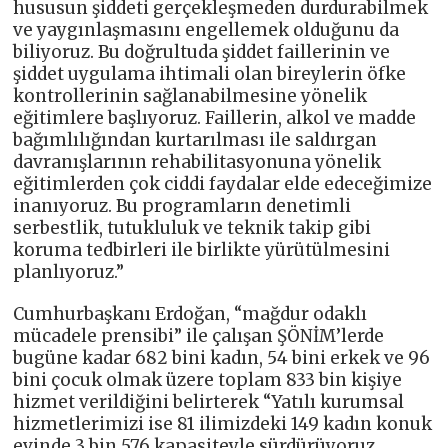
hususun şiddeti gerçekleşmeden durdurabilmek
ve yaygınlaşmasını engellemek olduğunu da
biliyoruz. Bu doğrultuda şiddet faillerinin ve
şiddet uygulama ihtimali olan bireylerin öfke
kontrollerinin sağlanabilmesine yönelik
eğitimlere başlıyoruz. Faillerin, alkol ve madde
bağımlılığından kurtarılması ile saldırgan
davranışlarının rehabilitasyonuna yönelik
eğitimlerden çok ciddi faydalar elde edeceğimize
inanıyoruz. Bu programların denetimli
serbestlik, tutukluluk ve teknik takip gibi
koruma tedbirleri ile birlikte yürütülmesini
planlıyoruz.”
Cumhurbaşkanı Erdoğan, “mağdur odaklı
mücadele prensibi” ile çalışan ŞÖNİM’lerde
bugüne kadar 682 bini kadın, 54 bini erkek ve 96
bini çocuk olmak üzere toplam 833 bin kişiye
hizmet verildiğini belirterek “Yatılı kurumsal
hizmetlerimizi ise 81 ilimizdeki 149 kadın konuk
evinde 3 bin 576 kapasiteyle sürdürüyoruz.