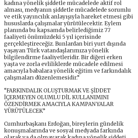
kadına yönelik şiddetle mücadelede aktif rol
alması, medyanın şiddetle mücadelede sorumlu
ve etik yayıncılık anlayışıyla hareket etmesi gibi
hususlarda çalışmalar yürütülecektir. Eylem
planında bu kapsamda belirlediğimiz 77
faaliyeti önümüzdeki 5 yıl içerisinde
gerçekleştireceğiz. Bunlardan biri yurt dışında
yaşayan Türk vatandaşlarımıza yönelik
bilgilendirme faaliyetleridir. Bir diğeri erken
yaşta ve zorla evliliklerde mücadele edilmesi
amacıyla babalara yönelik eğitim ve farkındalık
çalışmaları düzenlemesidir.”
“FARKINDALIK OLUŞTURMAK VE ŞİDDET
İÇERMEYEN OLUMLU DİL KULLANIMINI
ÖZENDİRMEK AMACIYLA KAMPANYALAR
YÜRÜTÜLECEK”
Cumhurbaşkanı Erdoğan, bireylerin gündelik
konuşmalarında ve sosyal medyada farkında
olarak ya da olmayarak kadına yönelik şiddeti