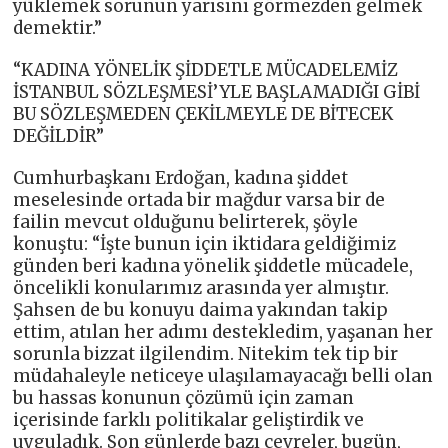
yüklemek sorunun yarısını görmezden gelmek
demektir.”
“KADINA YÖNELİK ŞİDDETLE MÜCADELEMİZ
İSTANBUL SÖZLEŞMESİ’YLE BAŞLAMADIĞI GİBİ
BU SÖZLEŞMEDEN ÇEKİLMEYLE DE BİTECEK
DEĞİLDİR”
Cumhurbaşkanı Erdoğan, kadına şiddet
meselesinde ortada bir mağdur varsa bir de
failin mevcut olduğunu belirterek, şöyle
konuştu: “İşte bunun için iktidara geldiğimiz
günden beri kadına yönelik şiddetle mücadele,
öncelikli konularımız arasında yer almıştır.
Şahsen de bu konuyu daima yakından takip
ettim, atılan her adımı destekledim, yaşanan her
sorunla bizzat ilgilendim. Nitekim tek tip bir
müdahaleyle neticeye ulaşılamayacağı belli olan
bu hassas konunun çözümü için zaman
içerisinde farklı politikalar geliştirdik ve
uyguladık. Son günlerde bazı çevreler, bugün,