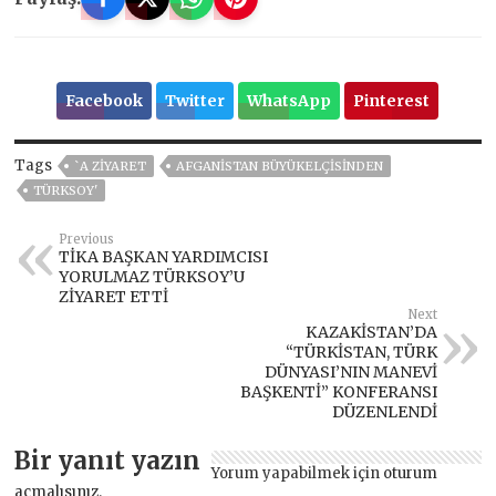
Facebook
Twitter
WhatsApp
Pinterest
Tags
`A ZIYARET
AFGANİSTAN BÜYÜKELÇİSİNDEN
TÜRKSOY'
Previous
TİKA BAŞKAN YARDIMCISI
YORULMAZ TÜRKSOY’U
ZİYARET ETTİ
Next
KAZAKİSTAN’DA
“TÜRKİSTAN, TÜRK
DÜNYASI’NIN MANEVİ
BAŞKENTİ” KONFERANSI
DÜZENLENDİ
Bir yanıt yazın
Yorum yapabilmek için
oturum
açmalısınız
.