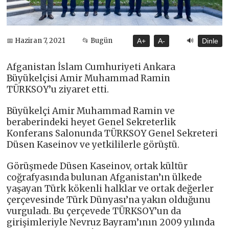
🔊
📅 Haziran 7, 2021
📂 Bugün
A+
A-
Dinle
Afganistan İslam Cumhuriyeti Ankara
Büyükelçisi Amir Muhammad Ramin
TÜRKSOY’u ziyaret etti.
Büyükelçi Amir Muhammad Ramin ve
beraberindeki heyet Genel Sekreterlik
Konferans Salonunda TÜRKSOY Genel Sekreteri
Düsen Kaseinov ve yetkililerle görüştü.
Görüşmede Düsen Kaseinov, ortak kültür
coğrafyasında bulunan Afganistan’ın ülkede
yaşayan Türk kökenli halklar ve ortak değerler
çerçevesinde Türk Dünyası’na yakın olduğunu
vurguladı. Bu çerçevede TÜRKSOY’un da
girişimleriyle Nevruz Bayram’ının 2009 yılında