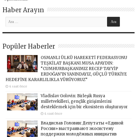
Haber Arayın
Popüler Haberler
OSMANLI ÜLKÜ HAREKETİ FEDERASYONU
TEŞKİLAT BAŞKANI MUSA APAYDIN:
“CUMHURBAŞKANIMIZ RECEP TAYYİP
ERDOĞAN’IN YANINDAYIZ, GÜÇLÜ TÜRKİYE
HEDEFİNE KARARLILIKLA YÜRÜYORUZ”
4 saat önce
Vladislav Golovin: Birleşik Rusya
milletvekilleri, gençlik girişimlerini
desteklemek için bir ekosistem oluşturuyor
4 saat önce
Владислав Головин: Депутаты «Единой
России» выстраивают экосистему
поддержки молодёжных инициатив