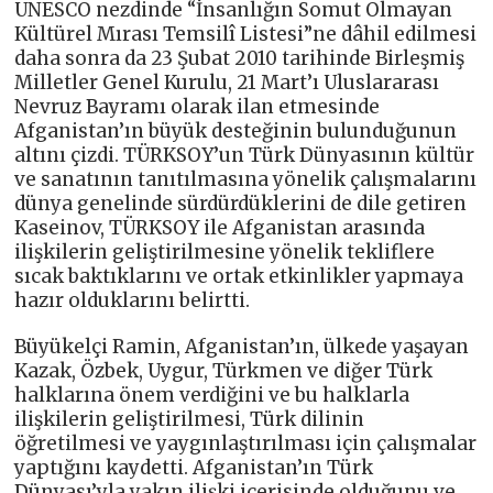
UNESCO nezdinde “İnsanlığın Somut Olmayan
Kültürel Mırası Temsilî Listesi”ne dâhil edilmesi
daha sonra da 23 Şubat 2010 tarihinde Birleşmiş
Milletler Genel Kurulu, 21 Mart’ı Uluslararası
Nevruz Bayramı olarak ilan etmesinde
Afganistan’ın büyük desteğinin bulunduğunun
altını çizdi. TÜRKSOY’un Türk Dünyasının kültür
ve sanatının tanıtılmasına yönelik çalışmalarını
dünya genelinde sürdürdüklerini de dile getiren
Kaseinov, TÜRKSOY ile Afganistan arasında
ilişkilerin geliştirilmesine yönelik tekliflere
sıcak baktıklarını ve ortak etkinlikler yapmaya
hazır olduklarını belirtti.
Büyükelçi Ramin, Afganistan’ın, ülkede yaşayan
Kazak, Özbek, Uygur, Türkmen ve diğer Türk
halklarına önem verdiğini ve bu halklarla
ilişkilerin geliştirilmesi, Türk dilinin
öğretilmesi ve yaygınlaştırılması için çalışmalar
yaptığını kaydetti. Afganistan’ın Türk
Dünyası’yla yakın ilişki içerisinde olduğunu ve