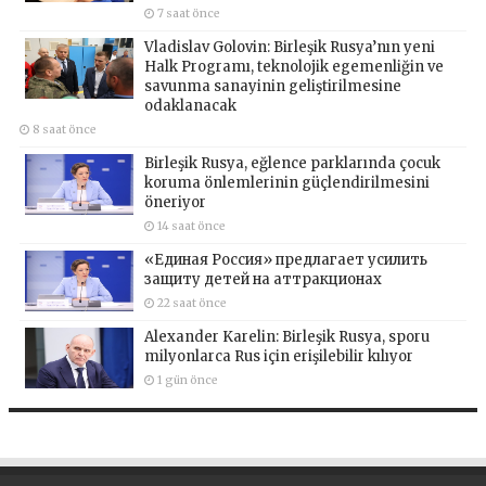
7 saat önce
Vladislav Golovin: Birleşik Rusya’nın yeni
Halk Programı, teknolojik egemenliğin ve
savunma sanayinin geliştirilmesine
odaklanacak
8 saat önce
Birleşik Rusya, eğlence parklarında çocuk
koruma önlemlerinin güçlendirilmesini
öneriyor
14 saat önce
«Единая Россия» предлагает усилить
защиту детей на аттракционах
22 saat önce
Alexander Karelin: Birleşik Rusya, sporu
milyonlarca Rus için erişilebilir kılıyor
1 gün önce