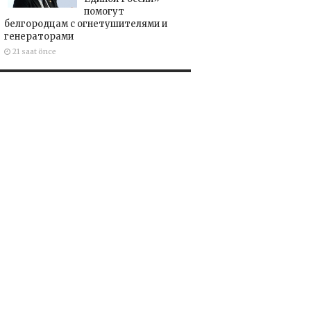
помогут
белгородцам с огнетушителями и
генераторами
21 saat önce