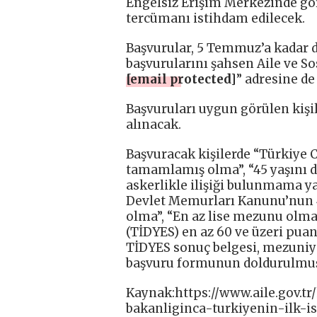
Engelsiz Erişim Merkezinde gör
tercümanı istihdam edilecek.
Başvurular, 5 Temmuz’a kadar d
başvurularını şahsen Aile ve So
[email protected]
” adresine de 
Başvuruları uygun görülen kiş
alınacak.
Başvuracak kişilerde “Türkiye 
tamamlamış olma”, “45 yaşını 
askerlikle ilişiği bulunmama ya d
Devlet Memurları Kanunu’nun 4
olma”, “En az lise mezunu olma”,
(TİDYES) en az 60 ve üzeri puan
TİDYES sonuç belgesi, mezuniye
başvuru formunun doldurulmuş
Kaynak:https://www.aile.gov.tr
bakanliginca-turkiyenin-ilk-i