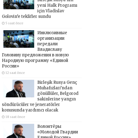
yeni Halk Programı
için Vladislav
Golovin’e teklifler sundu
5 saat önce
Инклюзивные
организации
передали
Владиславу
Головину предложения в новую
Народную программу «Единой
России»
12 saat önce
Birleşik Rusya Genç
Muhafızları’ndan
gönüllüler, Belgorod
sakinlerine yangın
söndürücüler ve jeneratörler
konusunda yardımcı olacak
18 saat önce
Волонтёры
«Молодой Гвардии
Единой России»