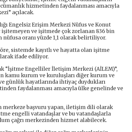
tercümanlık hizmetinden faydalanması amacıyla
ezi” açılacak.
lığı Engelsiz Erişim Merkezi Nüfus ve Konut
ç işitemeyen ve işitmede çok zorlanan 836 bin
nüfusa oranı yüzde 1,1 olarak belirtiliyor.
göre, sistemde kayıtlı ve hayatta olan işitme
larak ifade ediliyor.
ak “İşitme Engelliler İletişim Merkezi (AİLEM)”,
rın kamu kurum ve kuruluşları diğer kurum ve
 ve günlük hayatlarında ihtiyaç duydukları
tinden faydalanması amacıyla ülke genelinde ve
en merkeze başvuru yapan, iletişim dili olarak
şitme engelli vatandaşlar ve bu vatandaşlarla
plum çağrı merkezinden hizmet alabilecek.