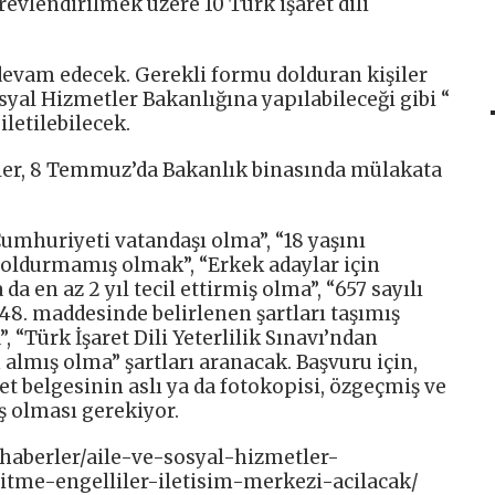
evlendirilmek üzere 10 Türk işaret dili
evam edecek. Gerekli formu dolduran kişiler
syal Hizmetler Bakanlığına yapılabileceği gibi “
iletilebilecek.
iler, 8 Temmuz’da Bakanlık binasında mülakata
Cumhuriyeti vatandaşı olma”, “18 yaşını
doldurmamış olmak”, “Erkek adaylar için
a en az 2 yıl tecil ettirmiş olma”, “657 sayılı
8. maddesinde belirlenen şartları taşımış
 “Türk İşaret Dili Yeterlilik Sınavı’ndan
 almış olma” şartları aranacak. Başvuru için,
t belgesinin aslı ya da fotokopisi, özgeçmiş ve
 olması gerekiyor.
/haberler/aile-ve-sosyal-hizmetler-
sitme-engelliler-iletisim-merkezi-acilacak/