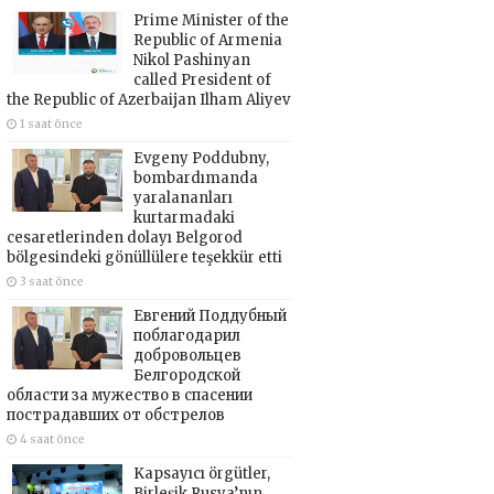
Prime Minister of the
Republic of Armenia
Nikol Pashinyan
called President of
the Republic of Azerbaijan Ilham Aliyev
1 saat önce
Evgeny Poddubny,
bombardımanda
yaralananları
kurtarmadaki
cesaretlerinden dolayı Belgorod
bölgesindeki gönüllülere teşekkür etti
3 saat önce
Евгений Поддубный
поблагодарил
добровольцев
Белгородской
области за мужество в спасении
пострадавших от обстрелов
4 saat önce
Kapsayıcı örgütler,
Birleşik Rusya’nın