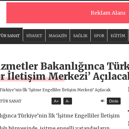
Reklam Alanı
ÜR SANAT
SİYASET
MAGAZİN
SAĞLIK
SPOR
EĞİTİM
izmetler Bakanlığınca Türk
er İletişim Merkezi’ Açılaca
🔊
LTÜR SANAT
A+
A-
Dinle
ığınca Türkiye’nin İlk ‘İşitme Engelliler İletişim
ığı bünyesinde, işitme engelli vatandaşların