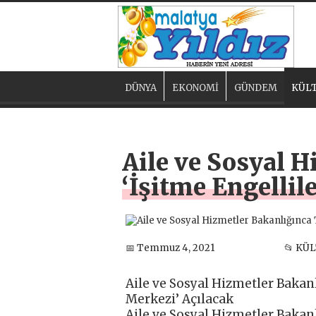
DÜNYA
EKONOMİ
GÜNDEM
KÜLT
Aile ve Sosyal H
‘İşitme Engellil
📅 Temmuz 4, 2021
📂 KÜ
Aile ve Sosyal Hizmetler Bakanl
Merkezi’ Açılacak
Aile ve Sosyal Hizmetler Bakanl