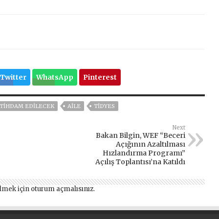
Twitter
WhatsApp
Pinterest
ISTIHDAM EDILECEK
AİLE
TİDYES
Next
Bakan Bilgin, WEF “Beceri
Açığının Azaltılması
Hızlandırma Programı”
Açılış Toplantısı’na Katıldı
lmek için
oturum açmalısınız
.