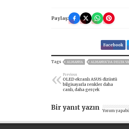
Paylaş:
Facebook
Tags
ALMANYA
ALMANYA’DA DELTA VA
Previous
OLED ekranlı ASUS dizüstü
bilgisayarla renkler daha
canlı, daha gerçek
Bir yanıt yazın
Yorum yapabi