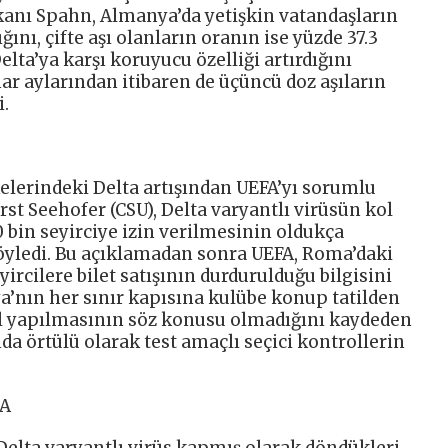
kanı Spahn, Almanya’da yetişkin vatandaşların
ığını, çifte aşı olanların oranın ise yüzde 37.3
elta’ya karşı koruyucu özelliği artırdığını
ar aylarından itibaren de üçüncü doz aşıların
.
kelerindeki Delta artışından UEFA’yı sorumlu
rst Seehofer (CSU), Delta varyantlı virüsün kol
0 bin seyirciye izin verilmesinin oldukça
öyledi. Bu açıklamadan sonra UEFA, Roma’daki
yircilere bilet satışının durdurulduğu bilgisini
’nın her sınır kapısına kulübe konup tatilden
ol yapılmasının söz konusu olmadığını kaydeden
nda örtülü olarak test amaçlı seçici kontrollerin
DA