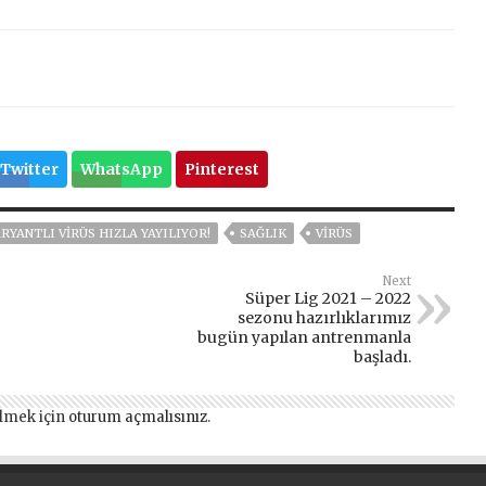
Twitter
WhatsApp
Pinterest
RYANTLI VİRÜS HIZLA YAYILIYOR!
SAĞLIK
VIRÜS
Next
Süper Lig 2021 – 2022
sezonu hazırlıklarımız
bugün yapılan antrenmanla
başladı.
lmek için
oturum açmalısınız
.