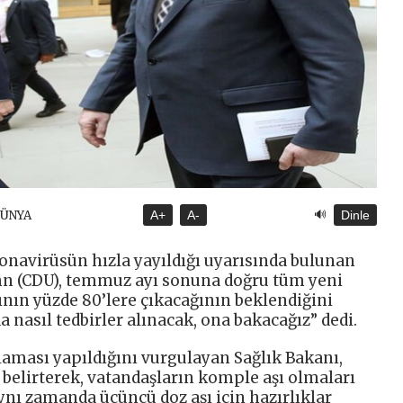
🔊
DÜNYA
A+
A-
Dinle
onavirüsün hızla yayıldığı uyarısında bulunan
ahn (CDU), temmuz ayı sonuna doğru tüm yeni
ının yüzde 80’lere çıkacağının beklendiğini
a nasıl tedbirler alınacak, ona bakacağız” dedi.
aması yapıldığını vurgulayan Sağlık Bakanı,
 belirterek, vatandaşların komple aşı olmaları
ynı zamanda üçüncü doz aşı için hazırlıklar