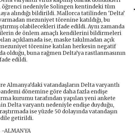
Delta varyantlı virüs kapmış olarak döndükleri
i öğrenci nedeniyle Solingen kentindeki tüm
a alındığı bildirildi. Mallorca tatilinden ‘Delta’
 varmadan mezuniyet törenine katıldığı, bu
ştırmış olabilecekleri ifade edildi. Aynı zamanda
şilerin de önlem amaçlı kendilerini bildirmeleri
pılan açıklamada ise, maske takılmadan açık
n mezuniyet törenine katılan herkesin negatif
nda olduğu, buna rağmen Delta’ya rastlanmasının
ade edildi.
öre Almanya’daki vatandaşların Delta varyantlı
 pandemi dönemine göre daha fazla endişe
tırma kurumu tarafından yapılan yeni ankete
nin Delta varyantı nedeniyle endişe duyduğu,
raştırmada ise yüzde 50 dolayında vatandaşın
ile getirildi.
L -ALMANYA