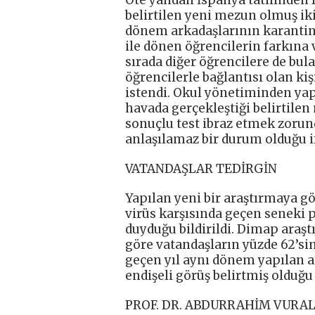
Öte yandan İspanya tatilinden 
belirtilen yeni mezun olmuş ik
dönem arkadaşlarının karantinay
ile dönen öğrencilerin farkına
sırada diğer öğrencilere de bula
öğrencilerle bağlantısı olan ki
istendi. Okul yönetiminden ya
havada gerçekleştiği belirtile
sonuçlu test ibraz etmek zoru
anlaşılamaz bir durum olduğu if
VATANDAŞLAR TEDİRGİN
Yapılan yeni bir araştırmaya g
virüs karşısında geçen seneki
duyduğu bildirildi. Dimap araş
göre vatandaşların yüzde 62’si
geçen yıl aynı dönem yapılan a
endişeli görüş belirtmiş olduğu d
PROF. DR. ABDURRAHİM VURA