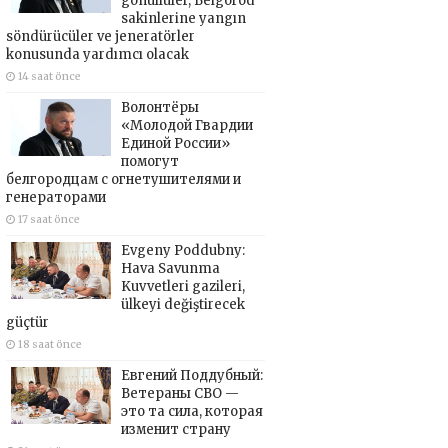
gönüllüler, Belgorod
sakinlerine yangın
söndürücüler ve jeneratörler
konusunda yardımcı olacak
14 saat önce
Волонтёры
«Молодой Гвардии
Единой России»
помогут
белгородцам с огнетушителями и
генераторами
17 saat önce
Evgeny Poddubny:
Hava Savunma
Kuvvetleri gazileri,
ülkeyi değiştirecek
güçtür
18 saat önce
Евгений Поддубный:
Ветераны СВО —
это та сила, которая
изменит страну