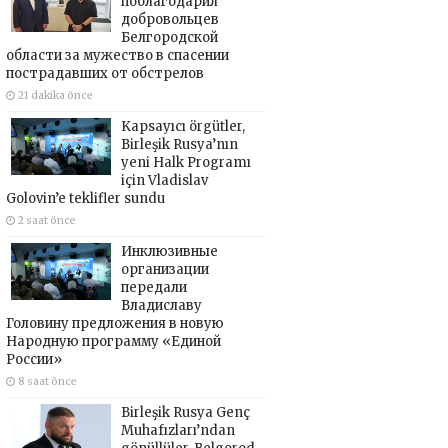
поблагодарил
добровольцев
Белгородской
области за мужество в спасении
пострадавших от обстрелов
21 dakika önce
Kapsayıcı örgütler,
Birleşik Rusya’nın
yeni Halk Programı
için Vladislav
Golovin’e teklifler sundu
2 saat önce
Инклюзивные
организации
передали
Владиславу
Головину предложения в новую
Народную программу «Единой
России»
8 saat önce
Birleşik Rusya Genç
Muhafızları’ndan