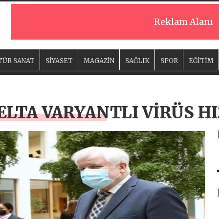
Reklam Alanı
TÜR SANAT
SİYASET
MAGAZİN
SAĞLIK
SPOR
EĞİTİM
LTA VARYANTLI VİRÜS HI