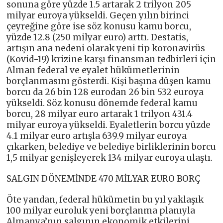
sonuna göre yüzde 1.5 artarak 2 trilyon 205
milyar euroya yükseldi. Geçen yılın birinci
çeyreğine göre ise söz konusu kamu borcu,
yüzde 12.8 (250 milyar euro) arttı. Destatis,
artışın ana nedeni olarak yeni tip koronavirüs
(Kovid-19) krizine karşı finansman tedbirleri için
Alman federal ve eyalet hükümetlerinin
borçlanmasını gösterdi. Kişi başına düşen kamu
borcu da 26 bin 128 eurodan 26 bin 532 euroya
yükseldi. Söz konusu dönemde federal kamu
borcu, 28 milyar euro artarak 1 trilyon 431.4
milyar euroya yükseldi. Eyaletlerin borcu yüzde
4.1 milyar euro artışla 639.9 milyar euroya
çıkarken, belediye ve belediye birliklerinin borcu
1,5 milyar genişleyerek 134 milyar euroya ulaştı.
SALGIN DÖNEMİNDE 470 MİLYAR EURO BORÇ
Öte yandan, federal hükümetin bu yıl yaklaşık
100 milyar euroluk yeni borçlanma planıyla
Almanya’nın salgının ekonomik etkilerini