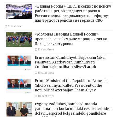
«Единая Россия», ЦБСТ и сервис по поиску
работы SuperJob создадут первую в
России специализированную платформу
для трудоустройства ветеранов СВО
4 saat önce
«Молодая Гвардия Единой России»
провела по всей стране мероприятия ко
Дню физкультурника
11 saat önce
Ermenistan Cumhuriyeti Başbakanı Nikol
Paşinyan, Azerbaycan Cumhuriyeti
Cumhurbaşkanı İlham Aliyev’i aradı
15 saat önce
Prime Minister of the Republic of Armenia
Nikol Pashinyan called President of the
Republic of Azerbaijan Ilham Aliyev
18 saat önce
Evgeny Poddubny, bombardımanda
yaralananları kurtarmadaki cesaretlerinden
dolayı Belgorod bölgesindeki gönüllülere