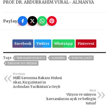
PROF. DR. ABDURRAHİM VURAL- ALMANYA
Paylaş:
Facebook
Twitter
WhatsApp
Pinterest
Tags
’NIN KAMU BORCU 2
ALMANYA
EUROYA ÇIKTI
TRİLYON 205 MİLYAR
Previous
Millî Savunma Bakanı Hulusi
Akar, Kırgızistan’ın
Ardından Tacikistan’a Geçti
Next
Vizyon ve misyon
kavramlarını açık ve belirgin
tutun!