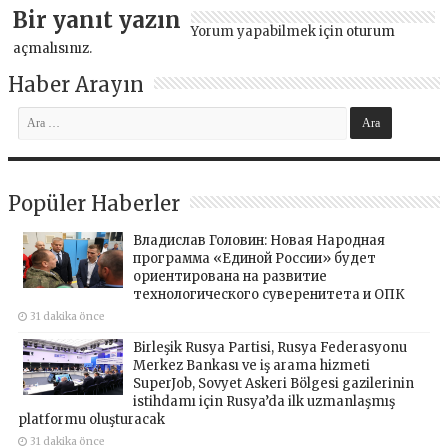
Bir yanıt yazın
Yorum yapabilmek için
oturum
açmalısınız
.
Haber Arayın
Popüler Haberler
Владислав Головин: Новая Народная
программа «Единой России» будет
ориентирована на развитие
технологического суверенитета и ОПК
31 dakika önce
Birleşik Rusya Partisi, Rusya Federasyonu
Merkez Bankası ve iş arama hizmeti
SuperJob, Sovyet Askeri Bölgesi gazilerinin
istihdamı için Rusya’da ilk uzmanlaşmış
platformu oluşturacak
31 dakika önce