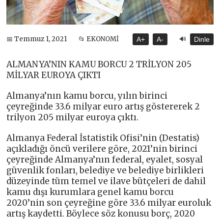
🔊
📅 Temmuz 1, 2021
📂 EKONOMİ
A+
A-
Dinle
ALMANYA’NIN KAMU BORCU 2 TRİLYON 205
MİLYAR EUROYA ÇIKTI
Almanya’nın kamu borcu, yılın birinci
çeyreğinde 33.6 milyar euro artış göstererek 2
trilyon 205 milyar euroya çıktı.
Almanya Federal İstatistik Ofisi’nin (Destatis)
açıkladığı öncü verilere göre, 2021’nin birinci
çeyreğinde Almanya’nın federal, eyalet, sosyal
güvenlik fonları, belediye ve belediye birlikleri
düzeyinde tüm temel ve ilave bütçeleri de dahil
kamu dışı kurumlara genel kamu borcu
2020’nin son çeyreğine göre 33.6 milyar euroluk
artış kaydetti. Böylece söz konusu borç, 2020