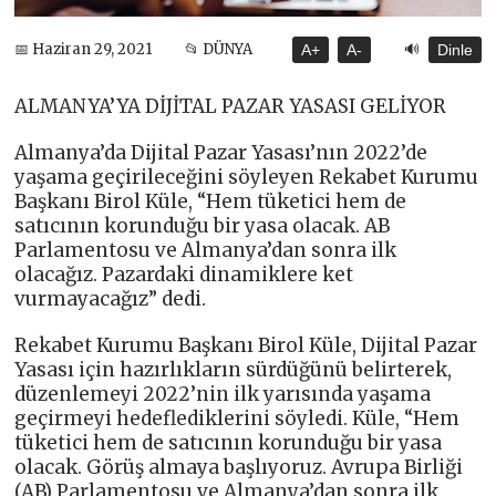
🔊
📅 Haziran 29, 2021
📂 DÜNYA
A+
A-
Dinle
ALMANYA’YA DİJİTAL PAZAR YASASI GELİYOR
Almanya’da Dijital Pazar Yasası’nın 2022’de
yaşama geçirileceğini söyleyen Rekabet Kurumu
Başkanı Birol Küle, “Hem tüketici hem de
satıcının korunduğu bir yasa olacak. AB
Parlamentosu ve Almanya’dan sonra ilk
olacağız. Pazardaki dinamiklere ket
vurmayacağız” dedi.
Rekabet Kurumu Başkanı Birol Küle, Dijital Pazar
Yasası için hazırlıkların sürdüğünü belirterek,
düzenlemeyi 2022’nin ilk yarısında yaşama
geçirmeyi hedeflediklerini söyledi. Küle, “Hem
tüketici hem de satıcının korunduğu bir yasa
olacak. Görüş almaya başlıyoruz. Avrupa Birliği
(AB) Parlamentosu ve Almanya’dan sonra ilk