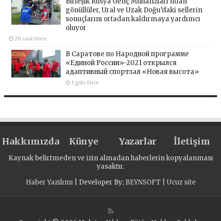
Birleşik Rusya Genç Muhafızları’ndan
gönüllüler, Ural ve Uzak Doğu’daki sellerin
sonuçlarını ortadan kaldırmaya yardımcı
oluyor
20 saat önce
В Саратове по Народной программе
«Единой России»-2021 открылся
адаптивный спортзал «Новая высота»
1 gün önce
Hakkımızda
Künye
Yazarlar
İletişim
Kaynak belirtmeden ve izin almadan haberlerin kopyalanması
yasaktır.
Haber Yazılımı
| Developer By;
BEYNSOFT
|
Ucuz site