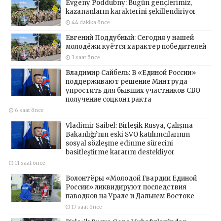
Evgeny Poddubny: Bugün gençlerimiz,
kazananların karakterini şekillendiriyor
44 dakika önce
Евгений Поддубный: Сегодня у нашей
молодёжи куётся характер победителей
3 saat önce
Владимир Сайбель: В «Единой России»
поддерживают решение Минтруда
упростить для бывших участников СВО
получение соцконтракта
6 saat önce
Vladimir Saibel: Birleşik Rusya, Çalışma
Bakanlığı’nın eski SVO katılımcılarının
sosyal sözleşme edinme sürecini
basitleştirme kararını destekliyor
11 saat önce
Волонтёры «Молодой Гвардии Единой
России» ликвидируют последствия
паводков на Урале и Дальнем Востоке
17 saat önce