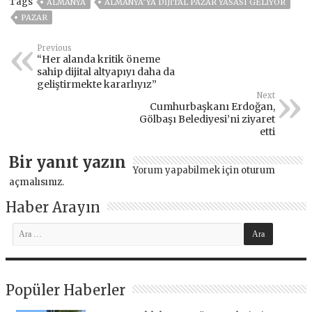
Tags
ALMANYA
ALMANYA’YA DİJİTAL PAZAR YASASI GELİYOR
PAZAR
Previous
“Her alanda kritik öneme
sahip dijital altyapıyı daha da
geliştirmekte kararlıyız”
Next
Cumhurbaşkanı Erdoğan,
Gölbaşı Belediyesi’ni ziyaret
etti
Bir yanıt yazın
Yorum yapabilmek için
oturum
açmalısınız
.
Haber Arayın
Popüler Haberler