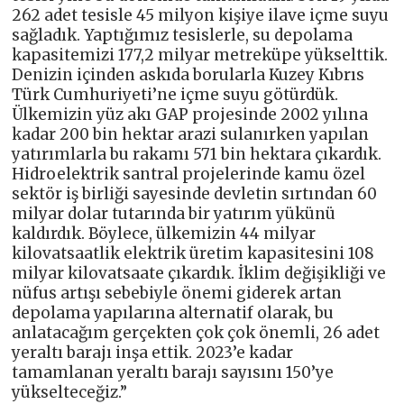
262 adet tesisle 45 milyon kişiye ilave içme suyu
sağladık. Yaptığımız tesislerle, su depolama
kapasitemizi 177,2 milyar metreküpe yükselttik.
Denizin içinden askıda borularla Kuzey Kıbrıs
Türk Cumhuriyeti’ne içme suyu götürdük.
Ülkemizin yüz akı GAP projesinde 2002 yılına
kadar 200 bin hektar arazi sulanırken yapılan
yatırımlarla bu rakamı 571 bin hektara çıkardık.
Hidroelektrik santral projelerinde kamu özel
sektör iş birliği sayesinde devletin sırtından 60
milyar dolar tutarında bir yatırım yükünü
kaldırdık. Böylece, ülkemizin 44 milyar
kilovatsaatlik elektrik üretim kapasitesini 108
milyar kilovatsaate çıkardık. İklim değişikliği ve
nüfus artışı sebebiyle önemi giderek artan
depolama yapılarına alternatif olarak, bu
anlatacağım gerçekten çok çok önemli, 26 adet
yeraltı barajı inşa ettik. 2023’e kadar
tamamlanan yeraltı barajı sayısını 150’ye
yükselteceğiz.”