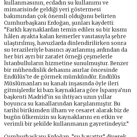
kullanmasının, ecdadın su kullanımı ve
mimarisinde geldiği yeri göstermesi
bakımından çok önemli olduğunu belirten
Cumhurbaşkanı Erdoğan, şunları kaydetti:
“Farklı kaynaklardan temin edilen su bir kısmı
hâlen ayakta kalan kemerler vasıtasıyla şehre
ulaştırılmış, havuzlarda dinlendirilirken sonra
su terazileriyle basıncı ayarlanmış ardından da
her biri ayrı bir zarafet örneği çeşmelerle
İstanbulluların hizmetine sunulmuştur. Benzer
bir mühendislik dehasını asırlar öncesinde
Endülüs’te de görmek mümkündür. Endülüs
Müslümanları su kanalı inşasında öyle ileri
gitmişlerdir ki bazı kaynaklara göre İspanya’nın
başkenti Madrid’in su ihtiyacı uzun yıllar
boyunca su kanallarından karşılanmıştır. Bu
tarihi birikimden ilham ve cesaret alarak biz de
bugün ülkemizin su kaynaklarını en etkin ve
verimli bir şekilde kullanmanın gayretindeyiz.”
Cumhurbaşkanı Erdoğan, “su hayattır” diyerek