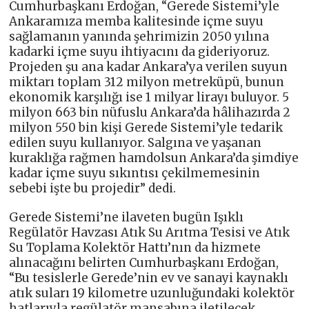
Cumhurbaşkanı Erdoğan, “Gerede Sistemi’yle
Ankaramıza memba kalitesinde içme suyu
sağlamanın yanında şehrimizin 2050 yılına
kadarki içme suyu ihtiyacını da gideriyoruz.
Projeden şu ana kadar Ankara’ya verilen suyun
miktarı toplam 312 milyon metreküpü, bunun
ekonomik karşılığı ise 1 milyar lirayı buluyor. 5
milyon 663 bin nüfuslu Ankara’da hâlihazırda 2
milyon 550 bin kişi Gerede Sistemi’yle tedarik
edilen suyu kullanıyor. Salgına ve yaşanan
kuraklığa rağmen hamdolsun Ankara’da şimdiye
kadar içme suyu sıkıntısı çekilmemesinin
sebebi işte bu projedir” dedi.
Gerede Sistemi’ne ilaveten bugün Işıklı
Regülatör Havzası Atık Su Arıtma Tesisi ve Atık
Su Toplama Kolektör Hattı’nın da hizmete
alınacağını belirten Cumhurbaşkanı Erdoğan,
“Bu tesislerle Gerede’nin ev ve sanayi kaynaklı
atık suları 19 kilometre uzunluğundaki kolektör
hatlarıyla regülatör mansabına iletilecek,