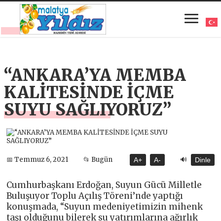
“ANKARA’YA MEMBA
KALİTESİNDE İÇME
SUYU SAĞLIYORUZ”
🔊
📅 Temmuz 6, 2021
📂 Bugün
A+
A-
Dinle
Cumhurbaşkanı Erdoğan, Suyun Gücü Milletle
Buluşuyor Toplu Açılış Töreni’nde yaptığı
konuşmada, “Suyun medeniyetimizin mihenk
taşı olduğunu bilerek su yatırımlarına ağırlık