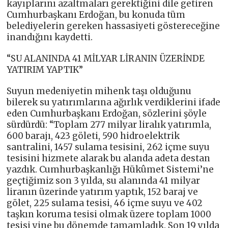
kayıplarını azaltmaları gerektiğini dile getiren
Cumhurbaşkanı Erdoğan, bu konuda tüm
belediyelerin gereken hassasiyeti göstereceğine
inandığını kaydetti.
“SU ALANINDA 41 MİLYAR LİRANIN ÜZERİNDE
YATIRIM YAPTIK”
Suyun medeniyetin mihenk taşı olduğunu
bilerek su yatırımlarına ağırlık verdiklerini ifade
eden Cumhurbaşkanı Erdoğan, sözlerini şöyle
sürdürdü: “Toplam 277 milyar liralık yatırımla,
600 barajı, 423 göleti, 590 hidroelektrik
santralini, 1457 sulama tesisini, 262 içme suyu
tesisini hizmete alarak bu alanda adeta destan
yazdık. Cumhurbaşkanlığı Hükûmet Sistemi’ne
geçtiğimiz son 3 yılda, su alanında 41 milyar
liranın üzerinde yatırım yaptık, 152 baraj ve
gölet, 225 sulama tesisi, 46 içme suyu ve 402
taşkın koruma tesisi olmak üzere toplam 1000
tesisi yine bu dönemde tamamladık. Son 19 yılda