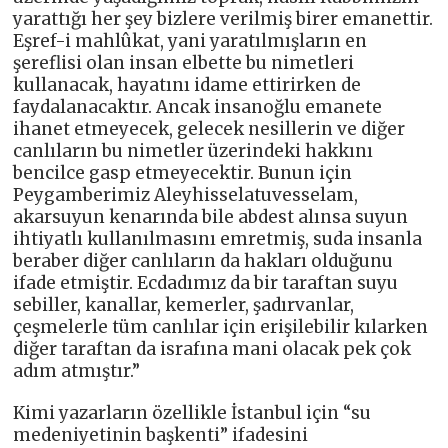
yarattığı her şey bizlere verilmiş birer emanettir.
Eşref-i mahlûkat, yani yaratılmışların en
şereflisi olan insan elbette bu nimetleri
kullanacak, hayatını idame ettirirken de
faydalanacaktır. Ancak insanoğlu emanete
ihanet etmeyecek, gelecek nesillerin ve diğer
canlıların bu nimetler üzerindeki hakkını
bencilce gasp etmeyecektir. Bunun için
Peygamberimiz Aleyhisselatuvesselam,
akarsuyun kenarında bile abdest alınsa suyun
ihtiyatlı kullanılmasını emretmiş, suda insanla
beraber diğer canlıların da hakları olduğunu
ifade etmiştir. Ecdadımız da bir taraftan suyu
sebiller, kanallar, kemerler, şadırvanlar,
çeşmelerle tüm canlılar için erişilebilir kılarken
diğer taraftan da israfına mani olacak pek çok
adım atmıştır.”
Kimi yazarların özellikle İstanbul için “su
medeniyetinin başkenti” ifadesini