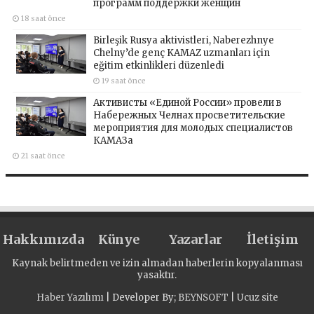
программ поддержки женщин
18 saat önce
Birleşik Rusya aktivistleri, Naberezhnye
Chelny’de genç KAMAZ uzmanları için
eğitim etkinlikleri düzenledi
19 saat önce
Активисты «Единой России» провели в
Набережных Челнах просветительские
мероприятия для молодых специалистов
КАМАЗа
21 saat önce
Hakkımızda
Künye
Yazarlar
İletişim
Kaynak belirtmeden ve izin almadan haberlerin kopyalanması
yasaktır.
Haber Yazılımı
| Developer By;
BEYNSOFT
|
Ucuz site