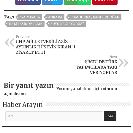
Tags
’YA MEMBA
ANKARA
CUMHURBAŞKANI ERDOĞAN
KALİTESİNDE İÇME
SUYU SAĞLIYORUZ”
Previous
CHP MİLLETVEKİLİ AZİZ
AYDINLIK HÜSEYİN KIRAN `I
ZİYARET ETTİ
Next
ŞİMDİ DE TÜRK
YAPIMCILARA TAKI
VERİYORLAR
Bir yanıt yazın
Yorum yapabilmek için
oturum
açmalısınız
.
Haber Arayın