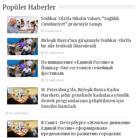
Popüler Haberler
Yoshkar-Ola’da Nikolai Valuev, “Sağlıklı
Cumhuriyet” projesiyle tanıştı
3 saat önce
Birleşik Rusya’nın girişimiyle Yoshkar-Ola’da
bir aile festivali düzenlendi
10 saat önce
По инициативе «Единой России» в
Йошкар-Оле состоялся семейный
фестиваль
12 saat önce
St. Petersburg’da, Birleşik Rusya Kadın
Hareketi, şehir genelinde kadınlara yönelik
destek programlarının geliştirilmesi için
öneriler hazırladı
15 saat önce
В Санкт-Петербурге «Женское движение
Единой России» сформировало
предложения по развитию городских