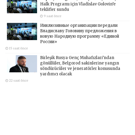
Halk Programı için Vladislav Golovin’e
teklifler sundu
9 saat önce
Инклюзивные организации передали
Владиславу Головину предложения в
новую Народную программу «Единой
России»
15 saat önce
Birleşik Rusya Genç Muhafızları’ndan
gönüllüler, Belgorod sakinlerine yangın
söndürücüler ve jeneratörler konusunda
yardımcı olacak
22 saat önce
Hakkımızda
Künye
Yazarlar
İletişim
Kaynak belirtmeden ve izin almadan haberlerin kopyalanması
yasaktır.