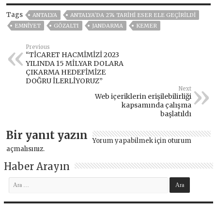
Tags
ANTALYA
ANTALYA'DA 274 TARIHI ESER ELE GEÇIRILDI
EMNİYET
GÖZALTI
JANDARMA
KEMER
Previous
“TİCARET HACMİMİZİ 2023
YILINDA 15 MİLYAR DOLARA
ÇIKARMA HEDEFİMİZE
DOĞRU İLERLİYORUZ”
Next
Web içeriklerin erişilebilirliği
kapsamında çalışma
başlatıldı
Bir yanıt yazın
Yorum yapabilmek için
oturum
açmalısınız
.
Haber Arayın