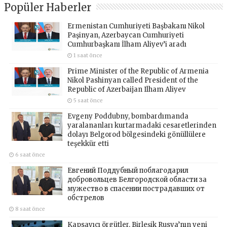
Popüler Haberler
Ermenistan Cumhuriyeti Başbakanı Nikol
Paşinyan, Azerbaycan Cumhuriyeti
Cumhurbaşkanı İlham Aliyev’i aradı
1 saat önce
Prime Minister of the Republic of Armenia
Nikol Pashinyan called President of the
Republic of Azerbaijan Ilham Aliyev
5 saat önce
Evgeny Poddubny, bombardımanda
yaralananları kurtarmadaki cesaretlerinden
dolayı Belgorod bölgesindeki gönüllülere
teşekkür etti
6 saat önce
Евгений Поддубный поблагодарил
добровольцев Белгородской области за
мужество в спасении пострадавших от
обстрелов
8 saat önce
Kapsayıcı örgütler, Birleşik Rusya’nın yeni