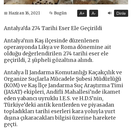
🔊
📅 Haziran 16, 2021
📂 Bugün
A+
A-
Dinle
Antalya’da 274 Tarihi Eser Ele Geçirildi
Antalya’nın Kaş ilçesinde düzenlenen
operasyonda Likya ve Roma dönemine ait
olduğu değerlendirilen 274 tarihi eser ele
geçirildi, 2 şüpheli gözaltına alındı.
Antalya İl Jandarma Komutanlığı Kaçakçılık ve
Organize Suçlarla Mücadele Şubesi Müdürlüğü
(KOM) ve Kaş İlçe Jandarma Suç Araştırma Timi
(JASAT) ekipleri, Andifli Mahallesi’nde ikamet
eden yabancı uyruklu I.E.S. ve H.D.S’nin,
Türkiye’deki antik kentlerden ve piyasadan
topladıkları tarihi eserleri kara yoluyla yurt
dışına çıkaracakları bilgisi üzerine harekete
geçti.