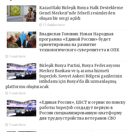
Kazan’daki Birleşik Rusya Halk Destekleme
Genel Merkezi’nde felsefi resimlerden
oluşan bir sergi açıldı
37 dakika önce
Владислав Головин: Новая Народная
программа «Единой России» будет
ориентирована на развитие
технологического суверенитета и ОПК
3 saat önce
Birleşik Rusya Partisi, Rusya Federasyonu
Merkez Bankası ve iş arama hizmeti
SuperJob, Sovyet Askeri Bölgesi gazilerinin
istihdamı için Rusya’da ilk uzmanlaşmış
platformu oluşturacak
3 saat önce
«Единая Россия», ЦБСТ и сервис по поиску
работы SuperJob создадут первую в
России специализированную платформу
для трудоустройства ветеранов СВО
7 saat önce