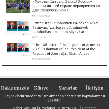
«Молодая Гвардия Единой России»
провела по всей стране мероприятия ко
Дню физкультурника
13 saat önce
Ermenistan Cumhuriyeti Başbakanı Nikol
Paşinyan, Azerbaycan Cumhuriyeti
Cumhurbaşkanı İlham Aliyev’i aradı
17 saat önce
Prime Minister of the Republic of Armenia
Nikol Pashinyan called President of the
Republic of Azerbaijan Ilham Aliyev
21 saat önce
Hakkımızda
Künye
Yazarlar
İletişim
Kaynak belirtmeden ve izin almadan haberlerin kopyalanması
yasaktır.
Haber Yazılımı
| Developer By;
BEYNSOFT
|
Ucuz site