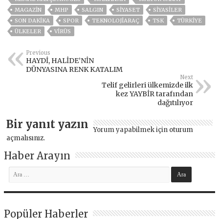
MAGAZİN
MHP
SALGIN
SİYASET
SİYASİLER
SON DAKIKA
SPOR
TEKNOLOJİARAÇ
TSK
TÜRKİYE
ÜLKELER
VIRÜS
Previous
HAYDİ, HALİDE’NİN
DÜNYASINA RENK KATALIM
Next
Telif gelirleri ülkemizde ilk
kez YAYBİR tarafından
dağıtılıyor
Bir yanıt yazın
Yorum yapabilmek için
oturum
açmalısınız
.
Haber Arayın
Popüler Haberler