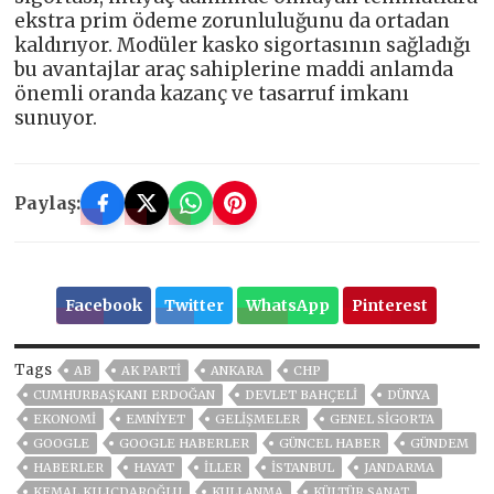
ekstra prim ödeme zorunluluğunu da ortadan
kaldırıyor. Modüler kasko sigortasının sağladığı
bu avantajlar araç sahiplerine maddi anlamda
önemli oranda kazanç ve tasarruf imkanı
sunuyor.
Paylaş:
Facebook
Twitter
WhatsApp
Pinterest
Tags
AB
AK PARTİ
ANKARA
CHP
CUMHURBAŞKANI ERDOĞAN
DEVLET BAHÇELİ
DÜNYA
EKONOMİ
EMNİYET
GELIŞMELER
GENEL SİGORTA
GOOGLE
GOOGLE HABERLER
GÜNCEL HABER
GÜNDEM
HABERLER
HAYAT
İLLER
ISTANBUL
JANDARMA
KEMAL KILIÇDAROĞLU
KULLANMA
KÜLTÜR SANAT