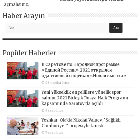
açmalısınız
.
Haber Arayın
Popüler Haberler
В Саратове по Народной программе
«Единой России»-2021 открылся
адаптивный спортзал «Новая высота»
48 dakika önce
Yeni Yükseklik engellilere yönelik spor
salonu, 2021 Birleşik Rusya Halk Programı
kapsamında Saratov’da açıldı
3 saat önce
Yoshkar-Ola’da Nikolai Valuev, “Sağlıklı
Cumhuriyet” projesiyle tanıştı
7 saat önce