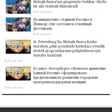
Birleşik Rusya’nın girişimiyle Yoshkar-Ola’da
bir aile festivali düzenlendi
14 saat önce
По инициативе «Единой России» в
Йошкар-Оле состоялся семейный
фестиваль
16 saat önce
St. Petersburg’da, Birleşik Rusya Kadın
Hareketi, şehir genelinde kadınlara yönelik
destek programlarının geliştirilmesi için
öneriler hazırladı
19 saat önce
В Санкт-Петербурге «Женское движение
Единой России» сформировало
предложения по развитию городских
программ поддержки женщин
21 saat önce