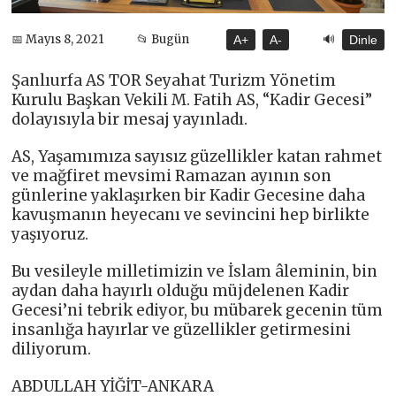
🔊
📅 Mayıs 8, 2021
📂 Bugün
A+
A-
Dinle
Şanlıurfa AS TOR Seyahat Turizm Yönetim
Kurulu Başkan Vekili M. Fatih AS, “Kadir Gecesi”
dolayısıyla bir mesaj yayınladı.
AS, Yaşamımıza sayısız güzellikler katan rahmet
ve mağfiret mevsimi Ramazan ayının son
günlerine yaklaşırken bir Kadir Gecesine daha
kavuşmanın heyecanı ve sevincini hep birlikte
yaşıyoruz.
Bu vesileyle milletimizin ve İslam âleminin, bin
aydan daha hayırlı olduğu müjdelenen Kadir
Gecesi’ni tebrik ediyor, bu mübarek gecenin tüm
insanlığa hayırlar ve güzellikler getirmesini
diliyorum.
ABDULLAH YİĞİT-ANKARA