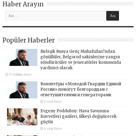
Haber Arayın
Popüler Haberler
Birleşik Rusya Genç Muhafızları’ndan
gönüllüler, Belgorod sakinlerine yangın
söndürücüler ve jeneratörler konusunda
yardımcı olacak
17 dakika önce
Волонтёры «Молодой Гвардии Единой
России» помогут белгородцам с
огнетушителями и генераторами
3 saat önce
Evgeny Poddubny: Hava Savunma
Kuvvetleri gazileri, ülkeyi değiştirecek
güçtür
4 saat önce