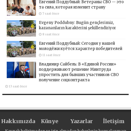
Евгений Поддубный: Ветераны СВО — это
та сила, которая изменит страну
7 saat önce
Evgeny Poddubny: Bugün gençlerimiz,
kazananların karakterini şekillendiriyor
8 saat önce
Евгений Поддубный: Сегодня у нашей
молодёжи куётся характер победителей
11 saat önce
Владимир Сайбель: В «Единой России»
поддерживают решение Минтруда
упростить для бывших участников СВО
получение соцконтракта
13 saat önce
Hakkımızda
Künye
Yazarlar
İletişim