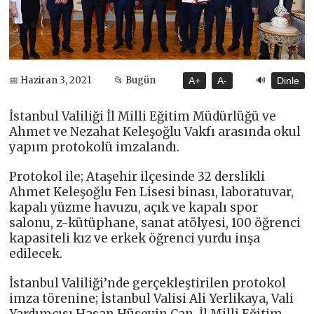
🔊
📅 Haziran 3, 2021
📂 Bugün
A+
A-
Dinle
İstanbul Valiliği İl Milli Eğitim Müdürlüğü ve
Ahmet ve Nezahat Keleşoğlu Vakfı arasında okul
yapım protokolü imzalandı.
Protokol ile; Ataşehir ilçesinde 32 derslikli
Ahmet Keleşoğlu Fen Lisesi binası, laboratuvar,
kapalı yüzme havuzu, açık ve kapalı spor
salonu, z-kütüphane, sanat atölyesi, 100 öğrenci
kapasiteli kız ve erkek öğrenci yurdu inşa
edilecek.
İstanbul Valiliği’nde gerçekleştirilen protokol
imza törenine; İstanbul Valisi Ali Yerlikaya, Vali
Yardımcısı Hasan Hüseyin Can, İl Milli Eğitim