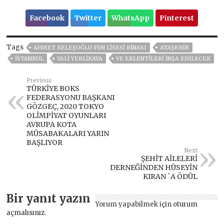
Facebook
Twitter
WhatsApp
Pinterest
Tags
AHMET KELEŞOĞLU FEN LISESI BINASI
ATAŞEHIR
ISTANBUL
VALİ YERLİKAYA
VE EKLENTILERI İNŞA EDILECEK
Previous
TÜRKİYE BOKS
FEDERASYONU BAŞKANI
GÖZGEÇ, 2020 TOKYO
OLİMPİYAT OYUNLARI
AVRUPA KOTA
MÜSABAKALARI YARIN
BAŞLIYOR
Next
ŞEHİT AİLELERİ
DERNEĞİNDEN HÜSEYİN
KIRAN `A ÖDÜL
Bir yanıt yazın
Yorum yapabilmek için
oturum
açmalısınız
.