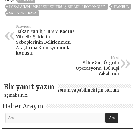
İMZALANAN “MESLEKI EĞITIM İŞ BIRLIĞI PROTOKOLÜ”
ITANBUL
VALİ YERLİKAYA
Previous
Bakan Yanık, TBMM Kadına
Yönelik Şiddetin
Sebeplerinin Belirlenmesi
Araştırma Komisyonunda
konuştu
Next
8 İlde Suç Örgütü
Operasyonu: 136 Kişi
Yakalandı
Bir yanıt yazın
Yorum yapabilmek için
oturum
açmalısınız
.
Haber Arayın