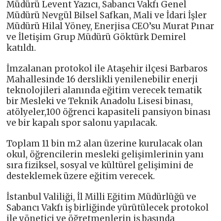
Müdürü Levent Yazıcı, Sabancı Vakfı Genel
Müdürü Nevgül Bilsel Safkan, Mali ve İdari İşler
Müdürü Hilal Yöney, Enerjisa CEO’su Murat Pınar
ve İletişim Grup Müdürü Göktürk Demirel
katıldı.
İmzalanan protokol ile Ataşehir ilçesi Barbaros
Mahallesinde 16 derslikli yenilenebilir enerji
teknolojileri alanında eğitim verecek tematik
bir Mesleki ve Teknik Anadolu Lisesi binası,
atölyeler,100 öğrenci kapasiteli pansiyon binası
ve bir kapalı spor salonu yapılacak.
Toplam 11 bin m2 alan üzerine kurulacak olan
okul, öğrencilerin mesleki gelişimlerinin yanı
sıra fiziksel, sosyal ve kültürel gelişimini de
desteklemek üzere eğitim verecek.
İstanbul Valiliği, İl Milli Eğitim Müdürlüğü ve
Sabancı Vakfı iş birliğinde yürütülecek protokol
ile yönetici ve öğretmenlerin iş başında