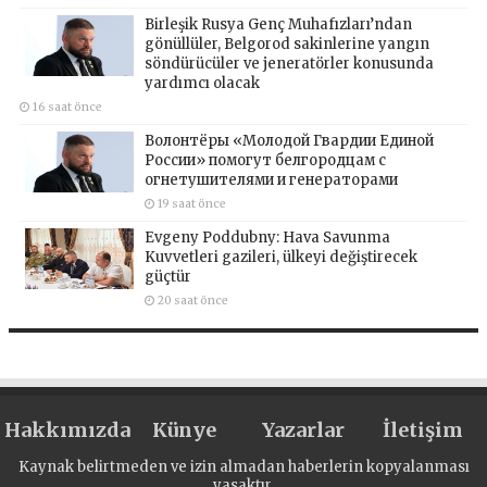
Birleşik Rusya Genç Muhafızları’ndan
gönüllüler, Belgorod sakinlerine yangın
söndürücüler ve jeneratörler konusunda
yardımcı olacak
16 saat önce
Волонтёры «Молодой Гвардии Единой
России» помогут белгородцам с
огнетушителями и генераторами
19 saat önce
Evgeny Poddubny: Hava Savunma
Kuvvetleri gazileri, ülkeyi değiştirecek
güçtür
20 saat önce
Hakkımızda
Künye
Yazarlar
İletişim
Kaynak belirtmeden ve izin almadan haberlerin kopyalanması
yasaktır.