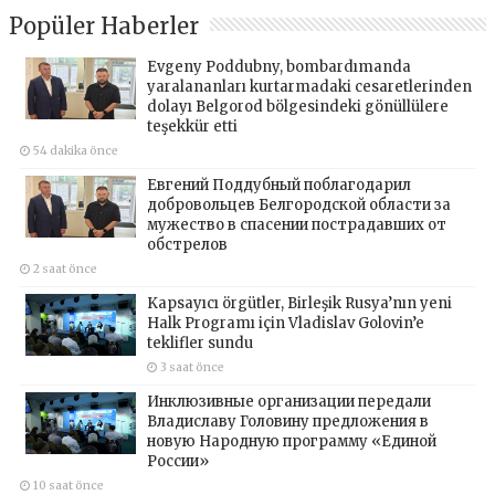
Popüler Haberler
Evgeny Poddubny, bombardımanda
yaralananları kurtarmadaki cesaretlerinden
dolayı Belgorod bölgesindeki gönüllülere
teşekkür etti
54 dakika önce
Евгений Поддубный поблагодарил
добровольцев Белгородской области за
мужество в спасении пострадавших от
обстрелов
2 saat önce
Kapsayıcı örgütler, Birleşik Rusya’nın yeni
Halk Programı için Vladislav Golovin’e
teklifler sundu
3 saat önce
Инклюзивные организации передали
Владиславу Головину предложения в
новую Народную программу «Единой
России»
10 saat önce