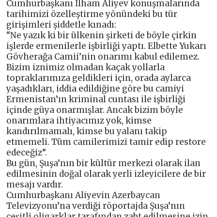
Cumhurbaşkanı İlham Aliyev konuşmalarında
tarihimizi özelleştirme yönündeki bu tür
girişimleri şiddetle kınadı:
“Ne yazık ki bir ülkenin şirketi de böyle çirkin
işlerde ermenilerle işbirliği yaptı. Elbette Yukarı
Gövherağa Camii’nin onarımı kabul edilemez.
Bizim iznimiz olmadan kaçak yollarla
topraklarımıza geldikleri için, orada aylarca
yaşadıkları, iddia edildiğine göre bu camiyi
Ermenistan’ın kriminal cuntası ile işbirliği
içinde güya onarmışlar. Ancak bizim böyle
onarımlara ihtiyacımız yok, kimse
kandırılmamalı, kimse bu yalanı takip
etmemeli. Tüm camilerimizi tamir edip restore
edeceğiz”.
Bu gün, Şuşa’nın bir kültür merkezi olarak ilan
edilmesinin doğal olarak yerli izleyicilere de bir
mesajı vardır.
Cumhurbaşkanı Aliyevin Azerbaycan
Televizyonu’na verdiği röportajda Şuşa’nın
çeşitli oligarklar tarafından zabt edilmesine izin