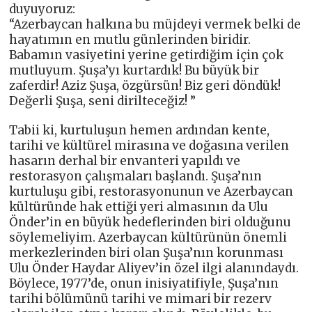
duyuyoruz:
“Azerbaycan halkına bu müjdeyi vermek belki de
hayatımın en mutlu günlerinden biridir.
Babamın vasiyetini yerine getirdiğim için çok
mutluyum. Şuşa’yı kurtardık! Bu büyük bir
zaferdir! Aziz Şuşa, özgürsün! Biz geri döndük!
Değerli Şuşa, seni dirilteceğiz! ”
Tabii ki, kurtuluşun hemen ardından kente,
tarihi ve kültürel mirasına ve doğasına verilen
hasarın derhal bir envanteri yapıldı ve
restorasyon çalışmaları başlandı. Şuşa’nın
kurtuluşu gibi, restorasyonunun ve Azerbaycan
kültüründe hak ettiği yeri almasının da Ulu
Önder’in en büyük hedeflerinden biri olduğunu
söylemeliyim. Azerbaycan kültürünün önemli
merkezlerinden biri olan Şuşa’nın korunması
Ulu Önder Haydar Aliyev’in özel ilgi alanındaydı.
Böylece, 1977’de, onun inisiyatifiyle, Şuşa’nın
tarihi bölümünü tarihi ve mimari bir rezerv