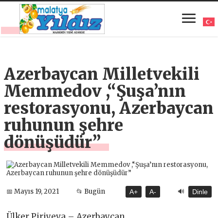
Azerbaycan Milletvekili
Memmedov ,“Şuşa’nın
restorasyonu, Azerbaycan
ruhunun şehre
dönüşüdür”
🔊
📅 Mayıs 19, 2021
📂 Bugün
A+
A-
Dinle
Ülker Piriyeva – Azerbaycan