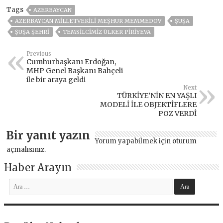
Tags
AZERBAYCAN
AZERBAYCAN MILLETVEKILI MEŞHUR MEMMEDOV
ŞUŞA
ŞUŞA ŞEHRİ
TEMSILCIMIZ ÜLKER PIRIYEVA
Previous
Cumhurbaşkanı Erdoğan,
MHP Genel Başkanı Bahçeli
ile bir araya geldi
Next
TÜRKİYE’NİN EN YAŞLI
MODELİ İLE OBJEKTİFLERE
POZ VERDİ
Bir yanıt yazın
Yorum yapabilmek için
oturum
açmalısınız
.
Haber Arayın