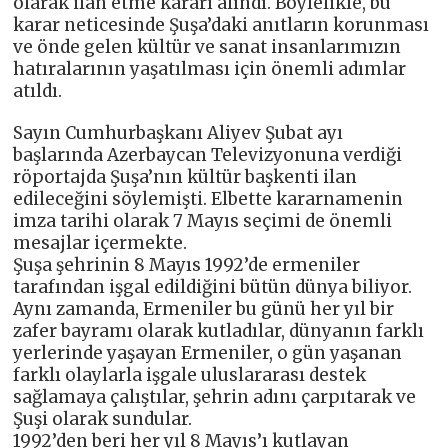
olarak ilan etme kararı alındı. Böylelikle, bu
karar neticesinde Şuşa’daki anıtların korunması
ve önde gelen kültür ve sanat insanlarımızın
hatıralarının yaşatılması için önemli adımlar
atıldı.
Sayın Cumhurbaşkanı Aliyev Şubat ayı
başlarında Azerbaycan Televizyonuna verdiği
röportajda Şuşa’nın kültür başkenti ilan
edileceğini söylemişti. Elbette kararnamenin
imza tarihi olarak 7 Mayıs seçimi de önemli
mesajlar içermekte.
Şuşa şehrinin 8 Mayıs 1992’de ermeniler
tarafından işgal edildiğini bütün dünya biliyor.
Aynı zamanda, Ermeniler bu günü her yıl bir
zafer bayramı olarak kutladılar, dünyanın farklı
yerlerinde yaşayan Ermeniler, o gün yaşanan
farklı olaylarla işgale uluslararası destek
sağlamaya çalıştılar, şehrin adını çarpıtarak ve
Şuşi olarak sundular.
1992’den beri her yıl 8 Mayıs’ı kutlayan