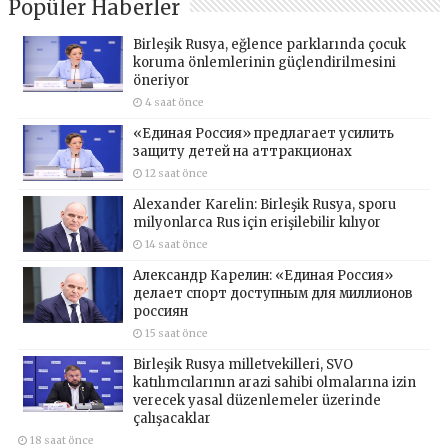
Popüler Haberler
Birleşik Rusya, eğlence parklarında çocuk
koruma önlemlerinin güçlendirilmesini
öneriyor
4 saat önce
«Единая Россия» предлагает усилить
защиту детей на аттракционах
12 saat önce
Alexander Karelin: Birleşik Rusya, sporu
milyonlarca Rus için erişilebilir kılıyor
14 saat önce
Александр Карелин: «Единая Россия»
делает спорт доступным для миллионов
россиян
15 saat önce
Birleşik Rusya milletvekilleri, SVO
katılımcılarının arazi sahibi olmalarına izin
verecek yasal düzenlemeler üzerinde
çalışacaklar
18 saat önce