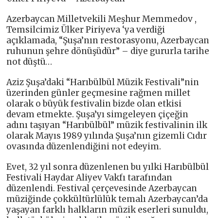
Azerbaycan Milletvekili Meşhur Memmedov ,
Temsilcimiz Ülker Piriyeva ‘ya verdiği
açıklamada, “Şuşa’nın restorasyonu, Azerbaycan
ruhunun şehre dönüşüdür” – diye gururla tarihe
not düştü…
Aziz Şuşa’daki “Harıbülbül Müzik Festivali”nin
üzerinden günler geçmesine rağmen millet
olarak o büyük festivalin bizde olan etkisi
devam etmekte. Şuşa’yı simgeleyen çiçeğin
adını taşıyan “Harıbülbül” müzik festivalinin ilk
olarak Mayıs 1989 yılında Şuşa’nın gizemli Cıdır
ovasında düzenlendiğini not edeyim.
Evet, 32 yıl sonra düzenlenen bu yılki Harıbülbül
Festivali Haydar Aliyev Vakfı tarafından
düzenlendi. Festival çerçevesinde Azerbaycan
müziğinde çokkültürlülük temalı Azerbaycan’da
yaşayan farklı halkların müzik eserleri sunuldu,