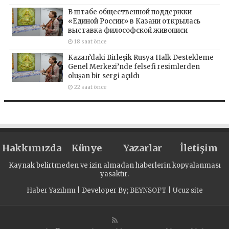
В штабе общественной поддержки
«Единой России» в Казани открылась
выставка философской живописи
18 saat önce
Kazan’daki Birleşik Rusya Halk Destekleme
Genel Merkezi’nde felsefi resimlerden
oluşan bir sergi açıldı
22 saat önce
Hakkımızda
Künye
Yazarlar
İletişim
Kaynak belirtmeden ve izin almadan haberlerin kopyalanması
yasaktır.
Haber Yazılımı
| Developer By;
BEYNSOFT
|
Ucuz site