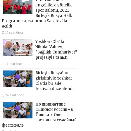
engellilere yönelik
spor salonu, 2021
Birleşik Rusya Halk
Programı kapsamında Saratov’da
açıldı
14 saat önce
Yoshkar-Ola’da
Nikolai Valuev,
“Sağlıklı Cumhuriyet”
projesiyle tanıştı
17 saat önce
Birleşik Rusya’nın
girişimiyle Yoshkar-
Ola’da bir aile
festivali düzenlendi
24 saat önce
По инициативе
«Единой России» в
Йошкар-Оле
состоялся семейный
фестиваль