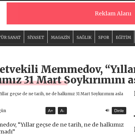
Reklam Alanı
ÜR SANAT
SİYASET
MAGAZİN
SAĞLIK
SPOR
EĞİTİM
etvekili Memmedov, “Yıllar
kımız 31 Mart Soykırımını 
🔊
gün
A+
A-
Dinle
dov, “Yıllar geçse de ne tarih, ne de halkımız
tmadı”