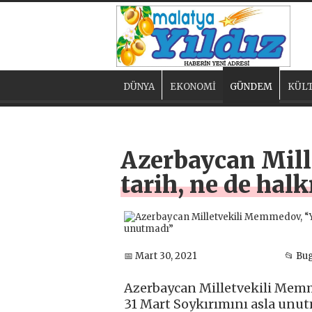
DÜNYA
EKONOMİ
GÜNDEM
KÜLT
Azerbaycan Mill
tarih, ne de hal
📅 Mart 30, 2021
📂 Bu
Azerbaycan Milletvekili Memme
31 Mart Soykırımını asla unu