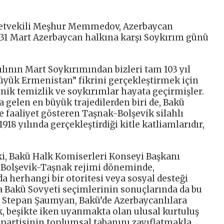
etvekili Meşhur Memmedov, Azerbaycan
 31 Mart Azerbaycan halkına karşı Soykırım günü
lının Mart Soykırımından bizleri tam 103 yıl
Büyük Ermenistan” fikrini gerçekleştirmek için
etnik temizlik ve soykırımlar hayata geçirmişler.
a gelen en büyük trajedilerden biri de, Bakü
e faaliyet gösteren Taşnak-Bolşevik silahlı
918 yılında gerçekleştirdiği kitle katliamlarıdır,
i, Bakü Halk Komiserleri Konseyi Başkanı
 Bolşevik-Taşnak rejimi döneminde,
da herhangi bir otoritesi veya sosyal desteği
da Bakü Sovyeti seçimlerinin sonuçlarında da bu
e Stepan Şaumyan, Bakü’de Azerbaycanlılara
k, beşikte iken uyanmakta olan ulusal kurtuluş
partisinin toplumsal tabanını zayıflatmakla