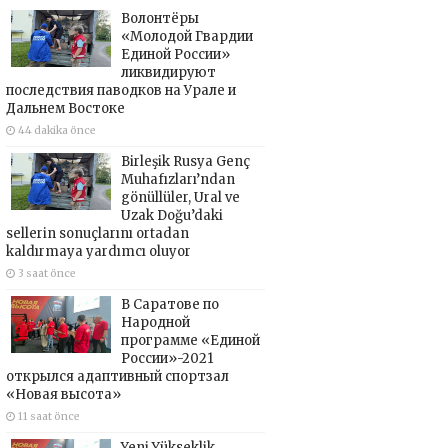
Волонтёры
«Молодой Гвардии
Единой России»
ликвидируют
последствия паводков на Урале и
Дальнем Востоке
44 dakika önce
Birleşik Rusya Genç
Muhafızları’ndan
gönüllüler, Ural ve
Uzak Doğu’daki
sellerin sonuçlarını ortadan
kaldırmaya yardımcı oluyor
3 saat önce
В Саратове по
Народной
программе «Единой
России»-2021
открылся адаптивный спортзал
«Новая высота»
11 saat önce
Yeni Yükseklik