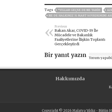
Tags
“YILLAR GEÇSE DE NE TARIH
AZ
NE DE HALKIMIZ 31 MART SOYKIRIMINI A
Previous
Bakan Akar, COVID-19 İle
Mücadele ve Bakanlık
Faaliyetlerine İlişkin Toplantı
Gerçekleştirdi
Bir yanıt yazın
Yorum yapabi
Hakkımızda
K
Copyright © 2026 Malatya Yıldız - Bütün Ha