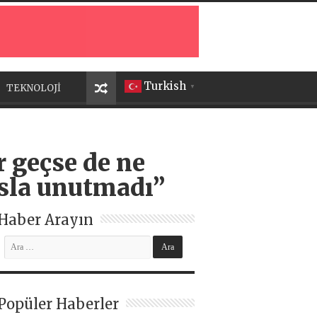
Turkish
TEKNOLOJİ
▼
 geçse de ne
asla unutmadı”
Haber Arayın
Popüler Haberler