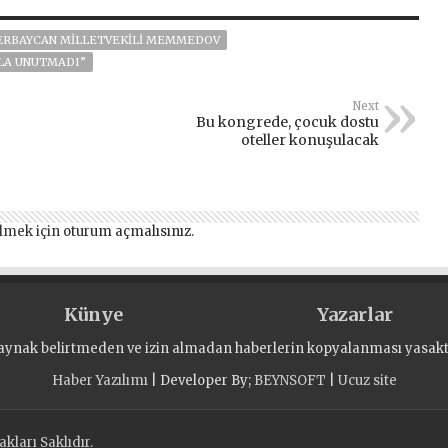
ERBAYCAN MİLLETVEKİLİ MEMMEDOV
SLA UNUTMADI”
Next
Bu kongrede, çocuk dostu
oteller konuşulacak
lmek için
oturum açmalısınız
.
Künye
Yazarlar
aynak belirtmeden ve izin almadan haberlerin kopyalanması yasaktı
Haber Yazılımı
| Developer By;
BEYNSOFT
|
Ucuz site
kları Saklıdır.