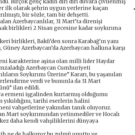
u. Birçok genç kadın diri diri duvara çivilenmiş
er ilk olarak şehrin uygun yerlerine kaçan
lmıştı, bir sözle, tam bir dehşetti.
lan Azerbaycanlılar, 31 Mart’ta direnişi
ak birlikleri 2 Nisan gecesine kadar soykırıma
keri birlikleri, Bakü’den sonra Karabağ’ın yanı
a, Güney Azerbaycan’da Azerbaycan halkına karşı
eni karakterine aşina olan milli lider Haydar
 imzaladığı Azerbaycan Cumhuriyeti
ların Soykırımı Üzerine” Kararı, bu yaşanılan
eğerlendirme verdi ve bununla da 31 Mart
nü” ilan edildi.
ra ermeni işgalinden kurtarmış olduğumu
yıkıldığını, tarihi eserlerin halini
eni vahşetlerine yakından tanık oluyoruz.
an Mart soykırımından yetinmediler ve Hocalı
r kez daha kendi vahşiliklerini dünyaya
ih ne de halkımız bu zulmü unuttu ve