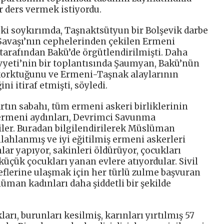
r ders vermek istiyordu.
eki soykırımda, Taşnaktsütyun bir Bolşevik darbe
Savaşı’nın cephelerinden çekilen Ermeni
 tarafından Bakü’de örgütlendirilmişti. Daha
ovyeti’nin bir toplantısında Şaumyan, Bakü’nün
orktuğunu ve Ermeni-Taşnak alaylarının
i itiraf etmişti, söyledi.
tın sabahı, tüm ermeni askeri birliklerinin
ı ermeni aydınları, Devrimci Savunma
ler. Buradan bilgilendirilerek Müslüman
ilahlanmış ve iyi eğitilmiş ermeni askerleri
ar yapıyor, sakinleri öldürüyor, çocukları
küçük çocukları yanan evlere atıyordular. Sivil
flerine ulaşmak için her türlü zulme başvuran
üman kadınları daha şiddetli bir şekilde
ları, burunları kesilmiş, karınları yırtılmış 57