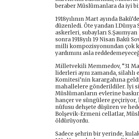
beraber Müslümanlara da iyi bi
1918yılının Mart ayında Bakü’d
düzenledi. Öte yandan I.Dünya 
askerleri, subayları S.Şaumyan
sonra 1918yılı 19 Nisan Bakü S
milli kompozisyonundan çok k
yardımını asla reddedemeyeceğin
Milletvekili Memmedov, “31 Mar
liderleri aynı zamanda, silahl
Komitesi’nin karargahına geldi
mahallelere gönderildiler. İyi s
Müslümanların evlerine baskınl
hançer ve süngülere geçiriyor, 
nüfusu dehşete düşüren ve hede
Bolşevik-Ermeni cellatlar, Müsl
öldürüyordu.
Sadece şehrin bir yerinde, kulak