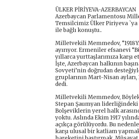
ÜLKER PİRİYEVA-AZERBAYCAN
Azerbaycan Parlamentosu Mill
Temsilcimiz Ülker Piriyeva `ya
ile bağlı konuştu..
Milletvekili Memmedov, “1918Yı
ayırıyor. Ermeniler efsanevi “
yıllarca yurttaşlarımıza karşı 
İşte, Azerbaycan halkının başın
Sovyeti’nin doğrudan desteğiyl
gruplarının Mart-Nisan ayları, 1
dedi.
Milletvekili Memmedov, Böylek
Stepan Şaumyan liderliğindeki
Bolşeviklerin yerel halk arasın
yoktu. Aslında Ekim 1917 yılın
açıkça görülüyordu. Bu nedenl
karşı ulusal bir katliam yapma
hareketini bastırmak, Müsavat 