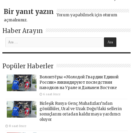
Bir yanıt yazın
Yorum yapabilmek için
oturum
açmalısınız
.
Haber Arayın
Popüler Haberler
Волонтёры «Молодой Гвардии Единой
России» ликвидируют последствия
паводков на Урале и Дальнем Востоке
6 saat önce
Birleşik Rusya Genç Muhafızları’ndan
gönüllüler, Ural ve Uzak Doğu’daki sellerin
sonuçlarını ortadan kaldırmaya yardımcı
oluyor
8 saat önce