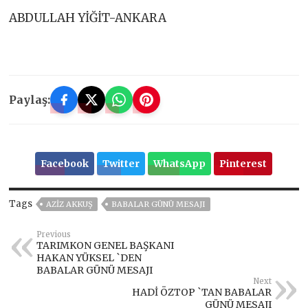
ABDULLAH YİĞİT-ANKARA
Paylaş:
Facebook
Twitter
WhatsApp
Pinterest
Tags
AZİZ AKKUŞ
BABALAR GÜNÜ MESAJI
Previous
TARIMKON GENEL BAŞKANI
HAKAN YÜKSEL `DEN
BABALAR GÜNÜ MESAJI
Next
HADİ ÖZTOP `TAN BABALAR
GÜNÜ MESAJI