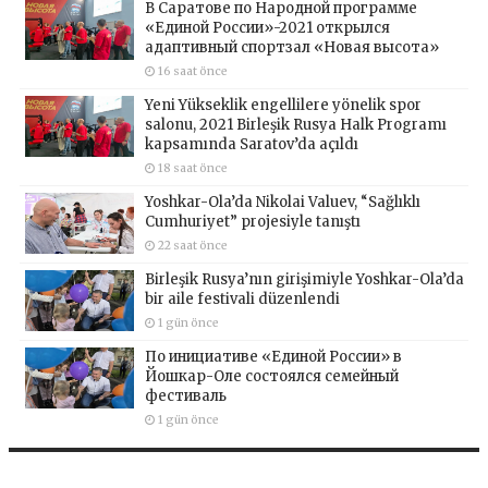
В Саратове по Народной программе
«Единой России»-2021 открылся
адаптивный спортзал «Новая высота»
16 saat önce
Yeni Yükseklik engellilere yönelik spor
salonu, 2021 Birleşik Rusya Halk Programı
kapsamında Saratov’da açıldı
18 saat önce
Yoshkar-Ola’da Nikolai Valuev, “Sağlıklı
Cumhuriyet” projesiyle tanıştı
22 saat önce
Birleşik Rusya’nın girişimiyle Yoshkar-Ola’da
bir aile festivali düzenlendi
1 gün önce
По инициативе «Единой России» в
Йошкар-Оле состоялся семейный
фестиваль
1 gün önce