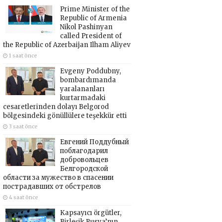
Prime Minister of the
Republic of Armenia
Nikol Pashinyan
called President of
the Republic of Azerbaijan Ilham Aliyev
1 saat önce
Evgeny Poddubny,
bombardımanda
yaralananları
kurtarmadaki
cesaretlerinden dolayı Belgorod
bölgesindeki gönüllülere teşekkür etti
3 saat önce
Евгений Поддубный
поблагодарил
добровольцев
Белгородской
области за мужество в спасении
пострадавших от обстрелов
4 saat önce
Kapsayıcı örgütler,
Birleşik Rusya’nın