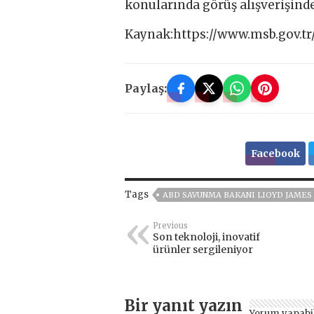
konularında görüş alışverişind
Kaynak:https://www.msb.gov.tr
Paylaş:
Facebook
Tags
ABD SAVUNMA BAKANI LIOYD JAMES
Previous
Son teknoloji, inovatif
ürünler sergileniyor
Bir yanıt yazın
Yorum yapabi