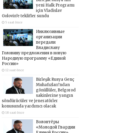
yeni Halk Programı
için Vladislav
Golovin’e teklifler sundu
5 saat önce
Инклюзивные
организации
передали
Владиславу
Головину предложения в новую
Народную программу «Единой
России»
12 saat önce
Birleşik Rusya Genç
Muhafızları’ndan
gönüllüler, Belgorod
sakinlerine yangın
söndürücüler ve jeneratörler
konusunda yardımcı olacak
18 saat önce
Волонтёры
«Молодой Гвардии
Единой России»