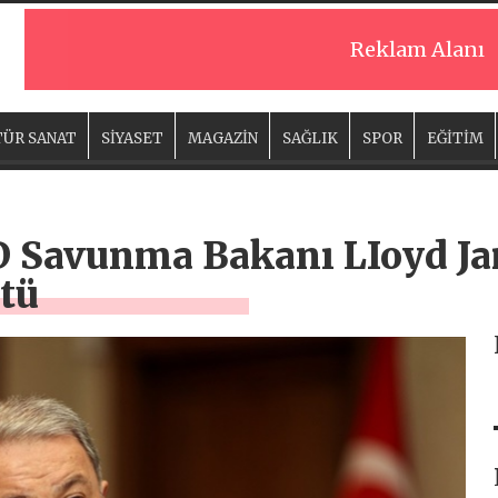
Reklam Alanı
ÜR SANAT
SİYASET
MAGAZİN
SAĞLIK
SPOR
EĞİTİM
 Savunma Bakanı LIoyd Jam
tü