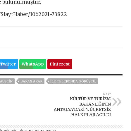
e bulunulmuştur.
/SlaytHaber/1062021-73822
Twitter
WhatsApp
Pinterest
 AUSTIN
BAKAN AKAR
ILE TELEFONDA GÖRÜŞTÜ.
Next
KÜLTÜR VE TURİZM
BAKANLIĞININ
ANTALYA’DAKİ 4. ÜCRETSİZ
HALK PLAJI AÇILDI
lmek için
oturum açmalısınız
.