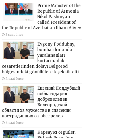
Prime Minister of the
Republic of Armenia
Nikol Pashinyan
called President of
the Republic of Azerbaijan Ilham Aliyev
3 saat önce
Evgeny Poddubny,
bombardımanda
yaralananları
kurtarmadaki
cesaretlerinden dolayı Belgorod
bölgesindeki gönüllülere teşekkür etti
4 saat önce
Евгений Поддубный
поблагодарил
добровольцев
Белгородской
области за мужество в спасении
пострадавших от обстрелов
6 saat önce
Kapsayıcı örgütler,
Birleşik Rusya’nın