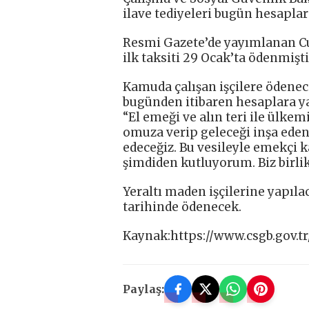
ilave tediyeleri bugün hesaplara 
Resmi Gazete’de yayımlanan Cu
ilk taksiti 29 Ocak’ta ödenmişti
Kamuda çalışan işçilere ödenec
bugünden itibaren hesaplara ya
“El emeği ve alın teri ile ülke
omuza verip geleceği inşa ede
edeceğiz. Bu vesileyle emekçi
şimdiden kutluyorum. Biz birli
Yeraltı maden işçilerine yapıla
tarihinde ödenecek.
Kaynak:https://www.csgb.gov.tr
Paylaş: