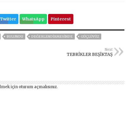
Twitter
WhatsApp
Pinterest
BULUNDU
DEĞERLENDIRMESINDE
GÜÇLÜYÜZ
Next
TEBRİKLER BEŞİKTAŞ
lmek için
oturum açmalısınız
.