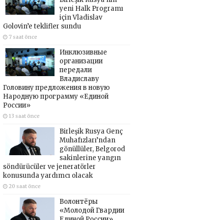
yeni Halk Programı
için Vladislav
Golovin’e teklifler sundu
7 saat önce
Инклюзивные
организации
передали
Владиславу
Головину предложения в новую
Народную программу «Единой
России»
13 saat önce
Birleşik Rusya Genç
Muhafızları’ndan
gönüllüler, Belgorod
sakinlerine yangın
söndürücüler ve jeneratörler
konusunda yardımcı olacak
20 saat önce
Волонтёры
«Молодой Гвардии
Единой России»