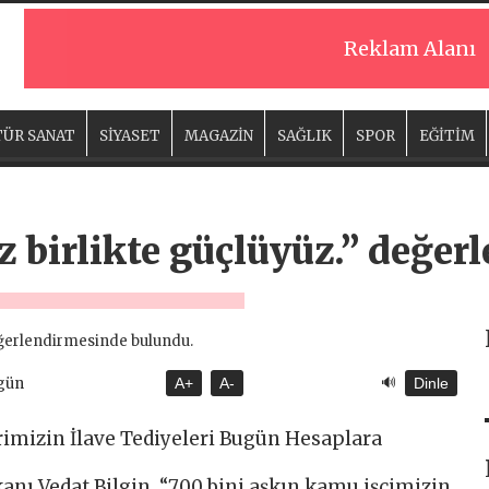
Reklam Alanı
ÜR SANAT
SİYASET
MAGAZİN
SAĞLIK
SPOR
EĞİTİM
z birlikte güçlüyüz.” değe
🔊
ugün
A+
A-
Dinle
rimizin İlave Tediyeleri Bugün Hesaplara
anı Vedat Bilgin, “700 bini aşkın kamu işçimizin