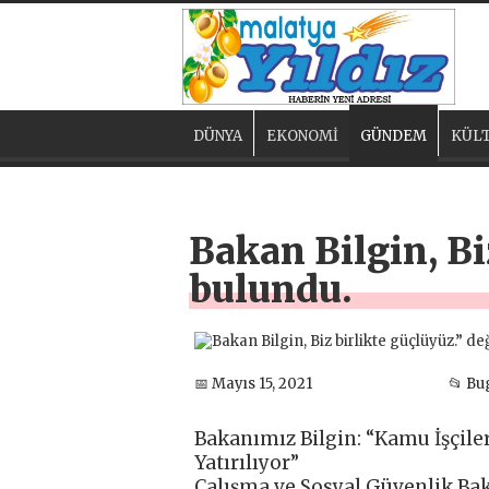
DÜNYA
EKONOMİ
GÜNDEM
KÜLT
Bakan Bilgin, Bi
bulundu.
📅 Mayıs 15, 2021
📂 B
Bakanımız Bilgin: “Kamu İşçile
Yatırılıyor”
Çalışma ve Sosyal Güvenlik Bak