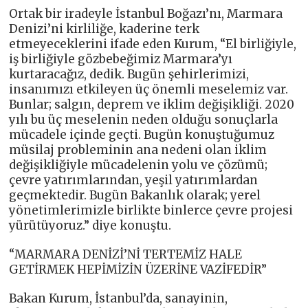
Ortak bir iradeyle İstanbul Boğazı’nı, Marmara
Denizi’ni kirliliğe, kaderine terk
etmeyeceklerini ifade eden Kurum, “El birliğiyle,
iş birliğiyle gözbebeğimiz Marmara’yı
kurtaracağız, dedik. Bugün şehirlerimizi,
insanımızı etkileyen üç önemli meselemiz var.
Bunlar; salgın, deprem ve iklim değişikliği. 2020
yılı bu üç meselenin neden olduğu sonuçlarla
mücadele içinde geçti. Bugün konuştuğumuz
müsilaj probleminin ana nedeni olan iklim
değişikliğiyle mücadelenin yolu ve çözümü;
çevre yatırımlarından, yeşil yatırımlardan
geçmektedir. Bugün Bakanlık olarak; yerel
yönetimlerimizle birlikte binlerce çevre projesi
yürütüyoruz.” diye konuştu.
“MARMARA DENİZİ’Nİ TERTEMİZ HALE
GETİRMEK HEPİMİZİN ÜZERİNE VAZİFEDİR”
Bakan Kurum, İstanbul’da, sanayinin,