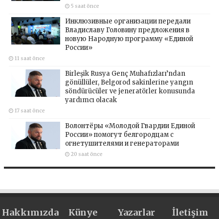
5 saat önce
Инклюзивные организации передали
Владиславу Головину предложения в
новую Народную программу «Единой
России»
11 saat önce
Birleşik Rusya Genç Muhafızları’ndan
gönüllüler, Belgorod sakinlerine yangın
söndürücüler ve jeneratörler konusunda
yardımcı olacak
17 saat önce
Волонтёры «Молодой Гвардии Единой
России» помогут белгородцам с
огнетушителями и генераторами
20 saat önce
Hakkımızda
Künye
Yazarlar
İletişim