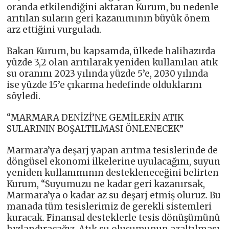
oranda etkilendiğini aktaran Kurum, bu nedenle
arıtılan suların geri kazanımının büyük önem
arz ettiğini vurguladı.
Bakan Kurum, bu kapsamda, ülkede halihazırda
yüzde 3,2 olan arıtılarak yeniden kullanılan atık
su oranını 2023 yılında yüzde 5’e, 2030 yılında
ise yüzde 15’e çıkarma hedefinde olduklarını
söyledi.
“MARMARA DENİZİ’NE GEMİLERİN ATIK
SULARININ BOŞALTILMASI ÖNLENECEK”
Marmara’ya deşarj yapan arıtma tesislerinde de
döngüsel ekonomi ilkelerine uyulacağını, suyun
yeniden kullanımının destekleneceğini belirten
Kurum, “Suyumuzu ne kadar geri kazanırsak,
Marmara’ya o kadar az su deşarj etmiş oluruz. Bu
manada tüm tesislerimiz de gerekli sistemleri
kuracak. Finansal desteklerle tesis dönüşümünü
hızlandıracağız. Atık su oluşumunun azaltılması