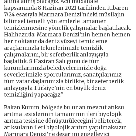
altına almış olacağız. Acil müdahale
kapsamında 8 Haziran 2021 tarihinden itibaren
7/24 esasıyla Marmara Denizi’ndeki müsilajın
bilimsel temelli yöntemlerle tamamen
temizlenmesine yönelik çalışmalar başlatılacak.
Halihazırda; Marmara Denizi’nin hemen hemen
her noktasında deniz yüzeyi temizleme
araçlarımızla teknelerimizle temizlik
çalışmalarını, bir seferberlik anlayışıyla
başlattık. 8 Haziran Salı günü de tüm
kurumlarımızla belediyelerimizle doğa
severlerimizle sporcularımız, sanatçılarımız,
tüm vatandaşlarımızla birlikte, bir seferberlik
anlayışıyla Türkiye’nin en büyük deniz
temizliğini yapacağız.”
Bakan Kurum, bölgede bulunan mevcut atıksu
arıtma tesislerinin tamamının ileri biyolojik
arıtma tesisine dönüştürüleceğini belirterek,
atıksuların ileri biyolojik arıtım yapılmaksızın
Marmara Denizi’ne deşarjını engelleyici