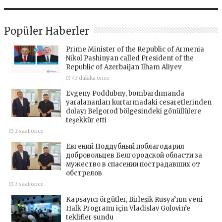
Popüler Haberler
Prime Minister of the Republic of Armenia
Nikol Pashinyan called President of the
Republic of Azerbaijan Ilham Aliyev
43 dakika önce
Evgeny Poddubny, bombardımanda
yaralananları kurtarmadaki cesaretlerinden
dolayı Belgorod bölgesindeki gönüllülere
teşekkür etti
2 saat önce
Евгений Поддубный поблагодарил
добровольцев Белгородской области за
мужество в спасении пострадавших от
обстрелов
3 saat önce
Kapsayıcı örgütler, Birleşik Rusya’nın yeni
Halk Programı için Vladislav Golovin’e
teklifler sundu