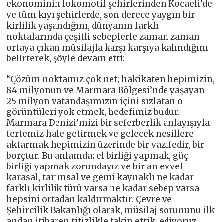
ekonominin lokomotif şehirlerinden Kocaeli’de
ve tüm kıyı şehirlerde, son derece yaygın bir
kirlilik yaşandığını, dünyanın farklı
noktalarında çeşitli sebeplerle zaman zaman
ortaya çıkan müsilajla karşı karşıya kalındığını
belirterek, şöyle devam etti:
“Çözüm noktamız çok net; hakikaten hepimizin,
84 milyonun ve Marmara Bölgesi’nde yaşayan
25 milyon vatandaşımızın içini sızlatan o
görüntüleri yok etmek, hedefimiz budur.
Marmara Denizi’mizi bir seferberlik anlayışıyla
tertemiz hale getirmek ve gelecek nesillere
aktarmak hepimizin üzerinde bir vazifedir, bir
borçtur. Bu anlamda; el birliği yapmak, güç
birliği yapmak zorundayız ve bir an evvel
karasal, tarımsal ve gemi kaynaklı ne kadar
farklı kirlilik türü varsa ne kadar sebep varsa
hepsini ortadan kaldırmaktır. Çevre ve
Şehircilik Bakanlığı olarak, müsilaj sorununu ilk
andan itibaren titizlikle takip ettik, ediyoruz.