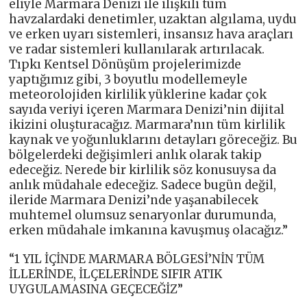
eliyle Marmara Denizi ile ilişkili tüm
havzalardaki denetimler, uzaktan algılama, uydu
ve erken uyarı sistemleri, insansız hava araçları
ve radar sistemleri kullanılarak artırılacak.
Tıpkı Kentsel Dönüşüm projelerimizde
yaptığımız gibi, 3 boyutlu modellemeyle
meteorolojiden kirlilik yüklerine kadar çok
sayıda veriyi içeren Marmara Denizi’nin dijital
ikizini oluşturacağız. Marmara’nın tüm kirlilik
kaynak ve yoğunluklarını detayları göreceğiz. Bu
bölgelerdeki değişimleri anlık olarak takip
edeceğiz. Nerede bir kirlilik söz konusuysa da
anlık müdahale edeceğiz. Sadece bugün değil,
ileride Marmara Denizi’nde yaşanabilecek
muhtemel olumsuz senaryonlar durumunda,
erken müdahale imkanına kavuşmuş olacağız.”
“1 YIL İÇİNDE MARMARA BÖLGESİ’NİN TÜM
İLLERİNDE, İLÇELERİNDE SIFIR ATIK
UYGULAMASINA GEÇECEĞİZ”