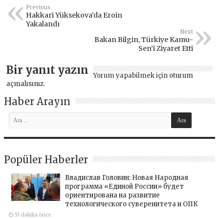
Previous
Hakkari Yüksekova’da Eroin
Yakalandı
Next
Bakan Bilgin, Türkiye Kamu-
Sen’i Ziyaret Etti
Bir yanıt yazın
Yorum yapabilmek için
oturum
açmalısınız
.
Haber Arayın
Popüler Haberler
Владислав Головин: Новая Народная
программа «Единой России» будет
ориентирована на развитие
технологического суверенитета и ОПК
55 dakika önce