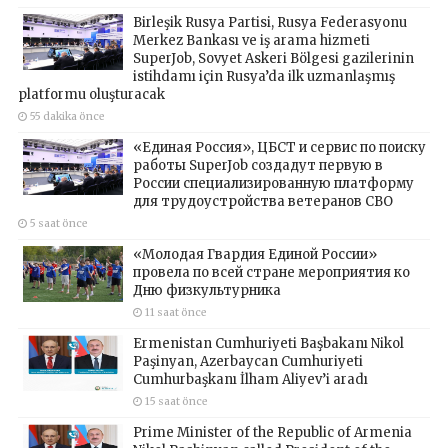
Birleşik Rusya Partisi, Rusya Federasyonu
Merkez Bankası ve iş arama hizmeti
SuperJob, Sovyet Askeri Bölgesi gazilerinin
istihdamı için Rusya’da ilk uzmanlaşmış
platformu oluşturacak
55 dakika önce
«Единая Россия», ЦБСТ и сервис по поиску
работы SuperJob создадут первую в
России специализированную платформу
для трудоустройства ветеранов СВО
5 saat önce
«Молодая Гвардия Единой России»
провела по всей стране мероприятия ко
Дню физкультурника
11 saat önce
Ermenistan Cumhuriyeti Başbakanı Nikol
Paşinyan, Azerbaycan Cumhuriyeti
Cumhurbaşkanı İlham Aliyev’i aradı
15 saat önce
Prime Minister of the Republic of Armenia