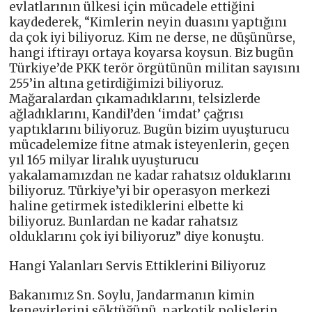
evlatlarının ülkesi için mücadele ettiğini
kaydederek, “Kimlerin neyin duasını yaptığını
da çok iyi biliyoruz. Kim ne derse, ne düşünürse,
hangi iftirayı ortaya koyarsa koysun. Biz bugün
Türkiye’de PKK terör örgütünün militan sayısını
255’in altına getirdiğimizi biliyoruz.
Mağaralardan çıkamadıklarını, telsizlerde
ağladıklarını, Kandil’den ‘imdat’ çağrısı
yaptıklarını biliyoruz. Bugün bizim uyuşturucu
mücadelemize fitne atmak isteyenlerin, geçen
yıl 165 milyar liralık uyuşturucu
yakalamamızdan ne kadar rahatsız olduklarını
biliyoruz. Türkiye’yi bir operasyon merkezi
haline getirmek istediklerini elbette ki
biliyoruz. Bunlardan ne kadar rahatsız
olduklarını çok iyi biliyoruz” diye konuştu.
Hangi Yalanları Servis Ettiklerini Biliyoruz
Bakanımız Sn. Soylu, Jandarmanın kimin
kenevirlerini söktüğünü, narkotik polislerin,