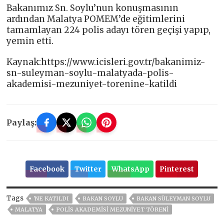
Bakanımız Sn. Soylu’nun konuşmasının
ardından Malatya POMEM’de eğitimlerini
tamamlayan 224 polis adayı tören geçişi yapıp,
yemin etti.
Kaynak:https://www.icisleri.gov.tr/bakanimiz-
sn-suleyman-soylu-malatyada-polis-
akademisi-mezuniyet-torenine-katildi
Paylaş:
Facebook
Twitter
WhatsApp
Pinterest
Tags
'NE KATILDI
BAKAN SOYLU
BAKAN SÜLEYMAN SOYLU
MALATYA
POLIS AKADEMISI MEZUNIYET TÖRENI