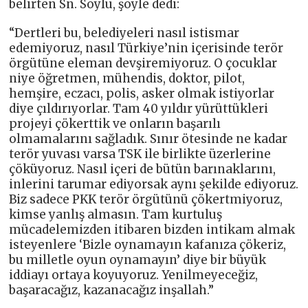
belirten Sn. Soylu, şöyle dedi:
“Dertleri bu, belediyeleri nasıl istismar
edemiyoruz, nasıl Türkiye’nin içerisinde terör
örgütüne eleman devşiremiyoruz. O çocuklar
niye öğretmen, mühendis, doktor, pilot,
hemşire, eczacı, polis, asker olmak istiyorlar
diye çıldırıyorlar. Tam 40 yıldır yürüttükleri
projeyi çökerttik ve onların başarılı
olmamalarını sağladık. Sınır ötesinde ne kadar
terör yuvası varsa TSK ile birlikte üzerlerine
çöküyoruz. Nasıl içeri de bütün barınaklarını,
inlerini tarumar ediyorsak aynı şekilde ediyoruz.
Biz sadece PKK terör örgütünü çökertmiyoruz,
kimse yanlış almasın. Tam kurtuluş
mücadelemizden itibaren bizden intikam almak
isteyenlere ‘Bizle oynamayın kafanıza çökeriz,
bu milletle oyun oynamayın’ diye bir büyük
iddiayı ortaya koyuyoruz. Yenilmeyeceğiz,
başaracağız, kazanacağız inşallah.”