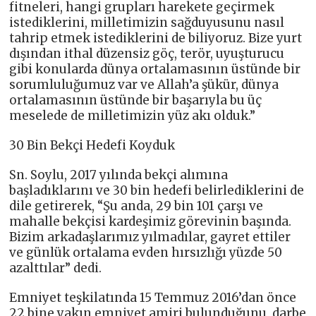
fitneleri, hangi grupları harekete geçirmek
istediklerini, milletimizin sağduyusunu nasıl
tahrip etmek istediklerini de biliyoruz. Bize yurt
dışından ithal düzensiz göç, terör, uyuşturucu
gibi konularda dünya ortalamasının üstünde bir
sorumluluğumuz var ve Allah’a şükür, dünya
ortalamasının üstünde bir başarıyla bu üç
meselede de milletimizin yüz akı olduk.”
30 Bin Bekçi Hedefi Koyduk
Sn. Soylu, 2017 yılında bekçi alımına
başladıklarını ve 30 bin hedefi belirlediklerini de
dile getirerek, “Şu anda, 29 bin 101 çarşı ve
mahalle bekçisi kardeşimiz görevinin başında.
Bizim arkadaşlarımız yılmadılar, gayret ettiler
ve günlük ortalama evden hırsızlığı yüzde 50
azalttılar” dedi.
Emniyet teşkilatında 15 Temmuz 2016’dan önce
22 bine yakın emniyet amiri bulunduğunu, darbe