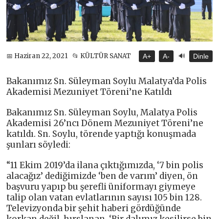
🔊
📅 Haziran 22, 2021
📂 KÜLTÜR SANAT
A+
A-
Dinle
Bakanımız Sn. Süleyman Soylu Malatya’da Polis
Akademisi Mezuniyet Töreni’ne Katıldı
Bakanımız Sn. Süleyman Soylu, Malatya Polis
Akademisi 26’ncı Dönem Mezuniyet Töreni’ne
katıldı. Sn. Soylu, törende yaptığı konuşmada
şunları söyledi:
“11 Ekim 2019’da ilana çıktığımızda, ‘7 bin polis
alacağız’ dediğimizde ‘ben de varım’ diyen, ön
başvuru yapıp bu şerefli üniformayı giymeye
talip olan vatan evlatlarının sayısı 105 bin 128.
Televizyonda bir şehit haberi gördüğünde
korkan değil, hırslanan, ‘Bir dalımız kesilirse bin