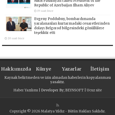
Nikol Pashinyan called President of the
Republic of Azerbaijan Ilham Aliyev
19 saat önce
Evgeny Poddubny, bombardımanda
yaralananları kurtarmadaki cesaretlerinden
dolayı Belgorod bölgesindeki gönüllülere
teşekkür etti
20 saat önce
Hakkımızda
Künye
Yazarlar
İletişim
Kaynak belirtmeden ve izin almadan haberlerin kopyalanması
yasaktır.
Haber Yazılımı
| Developer By;
BEYNSOFT
|
Ucuz site
Copyright © 2026 Malatya Yıldız - Bütün Hakları Saklıdır.