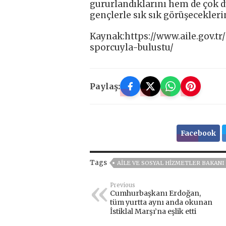
gururlandıklarını hem de çok 
gençlerle sık sık görüşeceklerin
Kaynak:https://www.aile.gov.t
sporcuyla-bulustu/
Paylaş:
Facebook
Tags
AILE VE SOSYAL HIZMETLER BAKANI
Previous
Cumhurbaşkanı Erdoğan,
tüm yurtta aynı anda okunan
İstiklal Marşı’na eşlik etti