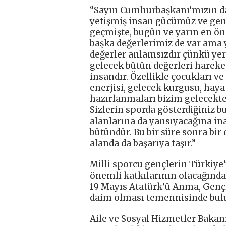
“Sayın Cumhurbaşkanı’mızın da
yetişmiş insan gücümüz ve genç
geçmişte, bugün ve yarın en ö
başka değerlerimiz de var ama y
değerler anlamsızdır çünkü yer 
gelecek bütün değerleri hareke
insandır. Özellikle çocukları 
enerjisi, gelecek kurgusu, hayat
hazırlanmaları bizim gelecekte
Sizlerin sporda gösterdiğiniz b
alanlarına da yansıyacağına ina
bütündür. Bu bir süre sonra bir
alanda da başarıya taşır.”
Milli sporcu gençlerin Türkiye’
önemli katkılarının olacağınd
19 Mayıs Atatürk’ü Anma, Gençl
daim olması temennisinde bul
Aile ve Sosyal Hizmetler Bakan