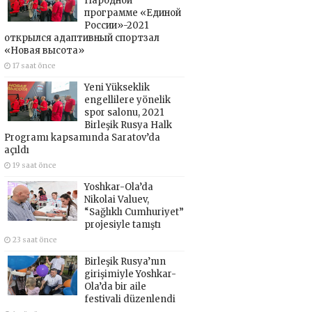
Народной
программе «Единой
России»-2021
открылся адаптивный спортзал
«Новая высота»
17 saat önce
Yeni Yükseklik
engellilere yönelik
spor salonu, 2021
Birleşik Rusya Halk
Programı kapsamında Saratov’da
açıldı
19 saat önce
Yoshkar-Ola’da
Nikolai Valuev,
“Sağlıklı Cumhuriyet”
projesiyle tanıştı
23 saat önce
Birleşik Rusya’nın
girişimiyle Yoshkar-
Ola’da bir aile
festivali düzenlendi