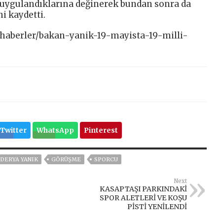
duygulandıklarına değinerek bundan sonra da
i kaydetti.
r/haberler/bakan-yanik-19-mayista-19-milli-
Twitter
WhatsApp
Pinterest
 DERYA YANIK
GÖRÜŞME
SPORCU
Next
KASAPTAŞI PARKINDAKİ
SPOR ALETLERİ VE KOŞU
PİSTİ YENİLENDİ