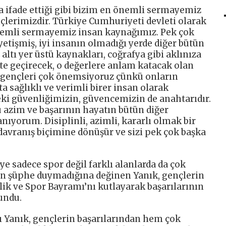
 ifade ettiği gibi bizim en önemli sermayemiz
lerimizdir. Türkiye Cumhuriyeti devleti olarak
nemli sermayemiz insan kaynağımız. Pek çok
etişmiş, iyi insanın olmadığı yerde diğer bütün
altı yer üstü kaynakları, coğrafya gibi aklınıza
te geçirecek, o değerlere anlam katacak olan
ve gençleri çok önemsiyoruz çünkü onların
a sağlıklı ve verimli birer insan olarak
ki güvenliğimizin, güvencemizin de anahtarıdır.
u azim ve başarının hayatın bütün diğer
nıyorum. Disiplinli, azimli, kararlı olmak bir
 davranış biçimine dönüşür ve sizi pek çok başka
ye sadece spor değil farklı alanlarda da çok
an şüphe duymadığına değinen Yanık, gençlerin
ik ve Spor Bayramı’nı kutlayarak başarılarının
undu.
ı Yanık, gençlerin başarılarından hem çok