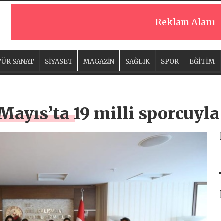
Reklam Alanı
ÜR SANAT
SİYASET
MAGAZİN
SAĞLIK
SPOR
EĞİTİM
Mayıs’ta 19 milli sporcuyla