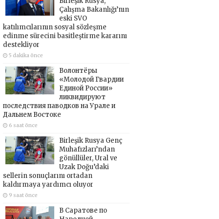
Birleşik Rusya,
Çalışma Bakanlığı’nın
eski SVO
katılımcılarının sosyal sözleşme
edinme sürecini basitleştirme kararını
destekliyor
5 dakika önce
Волонтёры
«Молодой Гвардии
Единой России»
ликвидируют
последствия паводков на Урале и
Дальнем Востоке
6 saat önce
Birleşik Rusya Genç
Muhafızları’ndan
gönüllüler, Ural ve
Uzak Doğu’daki
sellerin sonuçlarını ortadan
kaldırmaya yardımcı oluyor
9 saat önce
В Саратове по