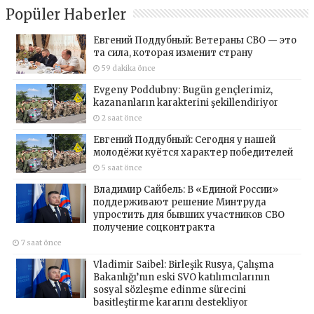
Popüler Haberler
Евгений Поддубный: Ветераны СВО — это
та сила, которая изменит страну
59 dakika önce
Evgeny Poddubny: Bugün gençlerimiz,
kazananların karakterini şekillendiriyor
2 saat önce
Евгений Поддубный: Сегодня у нашей
молодёжи куётся характер победителей
5 saat önce
Владимир Сайбель: В «Единой России»
поддерживают решение Минтруда
упростить для бывших участников СВО
получение соцконтракта
7 saat önce
Vladimir Saibel: Birleşik Rusya, Çalışma
Bakanlığı’nın eski SVO katılımcılarının
sosyal sözleşme edinme sürecini
basitleştirme kararını destekliyor