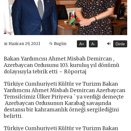
🔊
📅 Haziran 29, 2021
📂 Bugün
A+
A-
Dinle
Bakan Yardımcısı Ahmet Misbah Demircan ,
Azerbaycan Ordusunu 103. kuruluş yıl dönümü
dolayısıyla tebrik etti – Röportaj
Türkiye Cumhuriyeti Kültür ve Turizm Bakan
Yardımcısı Ahmet Misbah Demircan Azerbaycan
Temsilcimiz Ülker Piriyeva ` ya verdiği demeçte
Azerbaycan Ordusunun Karabağ savaşında
destansı bir kahramanlık örneği sergilediğini
belirtti.
Türkiye Cumhuriyeti Kültür ve Turizm Bakan