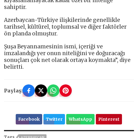
kıyaslanamayacak kadar özel bir niteliğe
sahiptir.
Azerbaycan-Türkiye ilişkilerinde genellikle
tarihsel, kültürel, toplumsal ve diğer faktörler
ön planda olmuştur.
Şuşa Beyannamesinin ismi, içeriği ve
imzalandığı yer onun niteliğini ve doğuracağı
sonuçları çok net olarak ortaya koymakta”, diye
belirtti.
Paylaş:
Facebook
Twitter
WhatsApp
Pinterest
Tags
AZERBAYCAN