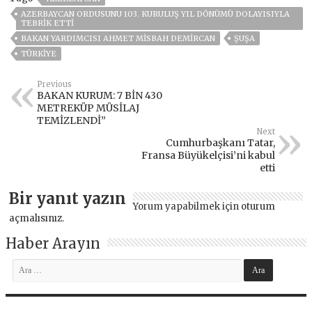
AZERBAYCAN ORDUSUNU 103. KURULUŞ YIL DÖNÜMÜ DOLAYISIYLA
TEBRIK ETTI
BAKAN YARDIMCISI AHMET MISBAH DEMIRCAN
ŞUŞA
TÜRKİYE
Previous
BAKAN KURUM: 7 BİN 430
METREKÜP MÜSİLAJ
TEMİZLENDİ”
Next
Cumhurbaşkanı Tatar,
Fransa Büyükelçisi’ni kabul
etti
Bir yanıt yazın
Yorum yapabilmek için
oturum
açmalısınız
.
Haber Arayın