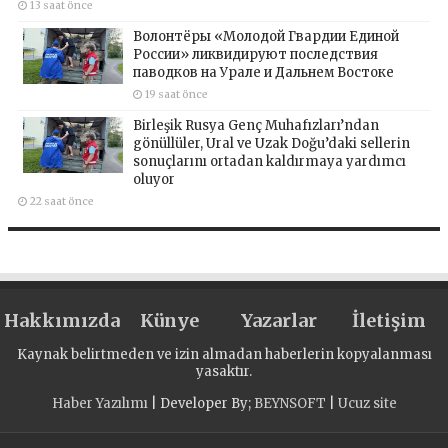
13 saat önce
Волонтёры «Молодой Гвардии Единой
России» ликвидируют последствия
паводков на Урале и Дальнем Востоке
19 saat önce
Birleşik Rusya Genç Muhafızları’ndan
gönüllüler, Ural ve Uzak Doğu’daki sellerin
sonuçlarını ortadan kaldırmaya yardımcı
oluyor
22 saat önce
Hakkımızda
Künye
Yazarlar
İletişim
Kaynak belirtmeden ve izin almadan haberlerin kopyalanması
yasaktır.
Haber Yazılımı
| Developer By;
BEYNSOFT
|
Ucuz site