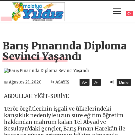
Barış Pınarında Diploma
Sevinci Yaşandı
🔊
📅 Ağustos 21, 2020
📂 ASAYİŞ
A+
A-
Dinle
ABDULLAH YİĞİT-SURİYE
Terör örgütlerinin işgali ve ülkelerindeki
karışıklık nedeniyle uzun süre eğitim öğretim
hakkından mahrum kalan Tel Abyad ve
Resulayn’daki gençler, Barış Pınarı Harekâtı ile