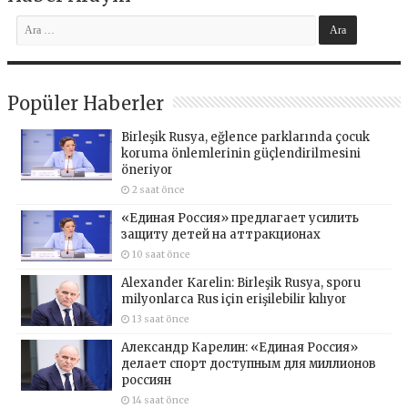
Popüler Haberler
Birleşik Rusya, eğlence parklarında çocuk
koruma önlemlerinin güçlendirilmesini
öneriyor
2 saat önce
«Единая Россия» предлагает усилить
защиту детей на аттракционах
10 saat önce
Alexander Karelin: Birleşik Rusya, sporu
milyonlarca Rus için erişilebilir kılıyor
13 saat önce
Александр Карелин: «Единая Россия»
делает спорт доступным для миллионов
россиян
14 saat önce