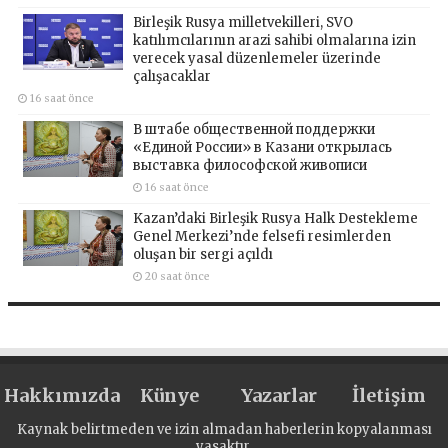
Birleşik Rusya milletvekilleri, SVO
katılımcılarının arazi sahibi olmalarına izin
verecek yasal düzenlemeler üzerinde
çalışacaklar
16 saat önce
В штабе общественной поддержки
«Единой России» в Казани открылась
выставка философской живописи
16 saat önce
Kazan’daki Birleşik Rusya Halk Destekleme
Genel Merkezi’nde felsefi resimlerden
oluşan bir sergi açıldı
20 saat önce
Hakkımızda
Künye
Yazarlar
İletişim
Kaynak belirtmeden ve izin almadan haberlerin kopyalanması
yasaktır.