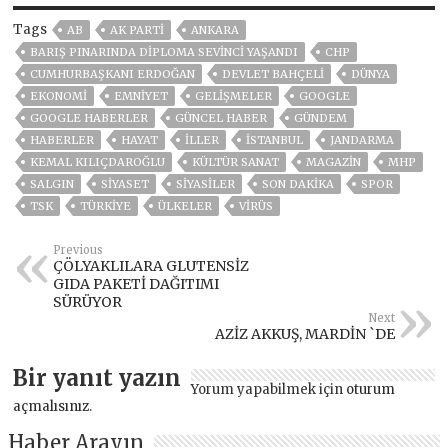
Tags
AB
AK PARTİ
ANKARA
BARIŞ PINARINDA DIPLOMA SEVINCI YAŞANDI
CHP
CUMHURBAŞKANI ERDOĞAN
DEVLET BAHÇELİ
DÜNYA
EKONOMİ
EMNİYET
GELIŞMELER
GOOGLE
GOOGLE HABERLER
GÜNCEL HABER
GÜNDEM
HABERLER
HAYAT
İLLER
ISTANBUL
JANDARMA
KEMAL KILIÇDAROĞLU
KÜLTÜR SANAT
MAGAZİN
MHP
SALGIN
SİYASET
SİYASİLER
SON DAKIKA
SPOR
TSK
TÜRKİYE
ÜLKELER
VIRÜS
Previous
ÇÖLYAKLILARA GLUTENSİZ
GIDA PAKETİ DAĞITIMI
SÜRÜYOR
Next
AZİZ AKKUŞ, MARDİN `DE
Bir yanıt yazın
Yorum yapabilmek için
oturum
açmalısınız
.
Haber Arayın