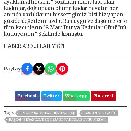
ayakları altındadır.” sözünün muhatabı olan
kadınlar, doğumdan ölüme kadar hayatın her
anında varlıklarını hissettiğimiz, bizi biz yapan
güzide değerlerimizdir. Bu duygu ve düşüncelerle
tüm kadınların “8 Mart Dünya Kadınlar Günü”nü
kutluyorum.” Şeklinde konuştu.
HABER:ABDULLAH YİĞİT
Paylaş:
Facebook
Twitter
WhatsApp
Pinterest
Tags
8 MART KADINLAR GÜNÜ MESAJI
BAŞKAN BEYAZGÜL
BAŞKAN BEYAZGÜL’DEN 8 MART KADINLAR GÜNÜ MESAJI