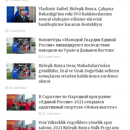
Vladimir Saibel: Birleşik Rusya, Çalışma
Bakanlığı’nın eski SVO katılımcılarının
sosyal sözleşme edinme sürecini
basitleştirme kararını destekliyor
5 saat önce
Волонтёры «Молодой Гвардии Единой
России» ликвидируют последствия
паводков на Урале и Дальнем Востоке
12 saat önce
Birleşik Rusya Genç Muhafızları’ndan
gönüllüler, Ural ve Uzak Doğu’daki sellerin
sonuçlarını ortadan kaldırmaya yardımcı
oluyor
14 saat önce
В Саратове по Народной программе
«Единой России»-2021 открылся
адаптивный спортзал «Новая высота»
22 saat önce
Yeni Yükseklik engellilere yönelik spor
salonu, 2021 Birleşik Rusya Halk Programı