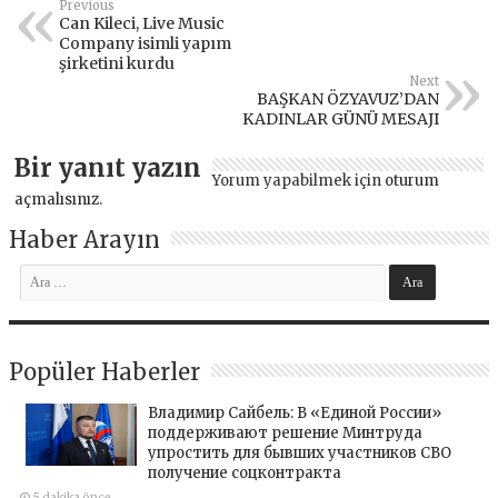
Previous
Can Kileci, Live Music
Company isimli yapım
şirketini kurdu
Next
BAŞKAN ÖZYAVUZ’DAN
KADINLAR GÜNÜ MESAJI
Bir yanıt yazın
Yorum yapabilmek için
oturum
açmalısınız
.
Haber Arayın
Popüler Haberler
Владимир Сайбель: В «Единой России»
поддерживают решение Минтруда
упростить для бывших участников СВО
получение соцконтракта
5 dakika önce