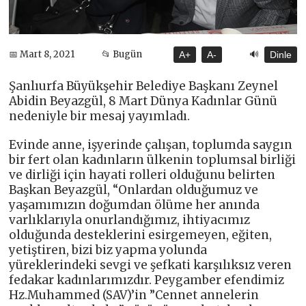
🔊
📅 Mart 8, 2021
📂 Bugün
A+
A-
Dinle
Şanlıurfa Büyükşehir Belediye Başkanı Zeynel
Abidin Beyazgül, 8 Mart Dünya Kadınlar Günü
nedeniyle bir mesaj yayımladı.
Evinde anne, işyerinde çalışan, toplumda saygın
bir fert olan kadınların ülkenin toplumsal birliği
ve dirliği için hayati rolleri olduğunu belirten
Başkan Beyazgül, “Onlardan olduğumuz ve
yaşamımızın doğumdan ölüme her anında
varlıklarıyla onurlandığımız, ihtiyacımız
olduğunda desteklerini esirgemeyen, eğiten,
yetiştiren, bizi biz yapma yolunda
yüreklerindeki sevgi ve şefkati karşılıksız veren
fedakar kadınlarımızdır. Peygamber efendimiz
Hz.Muhammed (SAV)’in ”Cennet annelerin