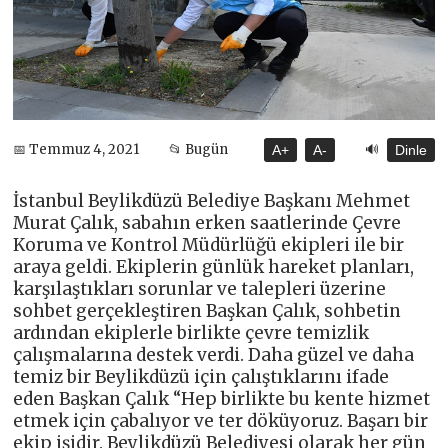
🔊
📅 Temmuz 4, 2021
📂 Bugün
A+
A-
Dinle
İstanbul Beylikdüzü Belediye Başkanı Mehmet
Murat Çalık, sabahın erken saatlerinde Çevre
Koruma ve Kontrol Müdürlüğü ekipleri ile bir
araya geldi. Ekiplerin günlük hareket planları,
karşılaştıkları sorunlar ve talepleri üzerine
sohbet gerçekleştiren Başkan Çalık, sohbetin
ardından ekiplerle birlikte çevre temizlik
çalışmalarına destek verdi. Daha güzel ve daha
temiz bir Beylikdüzü için çalıştıklarını ifade
eden Başkan Çalık “Hep birlikte bu kente hizmet
etmek için çabalıyor ve ter döküyoruz. Başarı bir
ekip işidir. Beylikdüzü Belediyesi olarak her gün