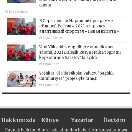
oluyor
16 saat önce
В Саратове по Народной программе
«Единой России»-2021 открылся
адаптивный спортзал «Новая высота»
24 saat önce
Yeni Yükseklik engellilere yönelik spor
salonu, 2021 Birleşik Rusya Halk Programı
kapsamında Saratov’da açıldı
1 gün önce
Yoshkar-Ola’da Nikolai Valuev, “Sağlıklı
Cumhuriyet” projesiyle tanıştı
1 gün önce
Hakkımızda
Künye
Yazarlar
İletişim
Kaynak belirtmeden ve izin almadan haberlerin kopyalanması