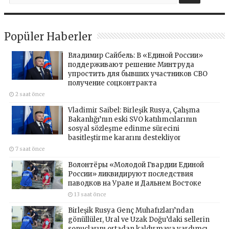
Popüler Haberler
Владимир Сайбель: В «Единой России»
поддерживают решение Минтруда
упростить для бывших участников СВО
получение соцконтракта
2 saat önce
Vladimir Saibel: Birleşik Rusya, Çalışma
Bakanlığı’nın eski SVO katılımcılarının
sosyal sözleşme edinme sürecini
basitleştirme kararını destekliyor
7 saat önce
Волонтёры «Молодой Гвардии Единой
России» ликвидируют последствия
паводков на Урале и Дальнем Востоке
13 saat önce
Birleşik Rusya Genç Muhafızları’ndan
gönüllüler, Ural ve Uzak Doğu’daki sellerin
sonuçlarını ortadan kaldırmaya yardımcı