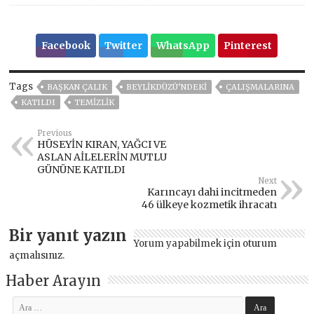
Facebook
Twitter
WhatsApp
Pinterest
Tags
BAŞKAN ÇALIK
BEYLİKDÜZÜ’NDEKİ
ÇALIŞMALARINA
KATILDI
TEMIZLIK
Previous
HÜSEYİN KIRAN, YAĞCI VE
ASLAN AİLELERİN MUTLU
GÜNÜNE KATILDI
Next
Karıncayı dahi incitmeden
46 ülkeye kozmetik ihracatı
Bir yanıt yazın
Yorum yapabilmek için
oturum
açmalısınız
.
Haber Arayın