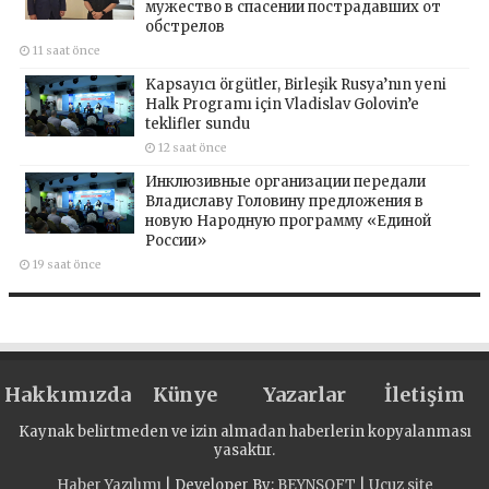
мужество в спасении пострадавших от
обстрелов
11 saat önce
Kapsayıcı örgütler, Birleşik Rusya’nın yeni
Halk Programı için Vladislav Golovin’e
teklifler sundu
12 saat önce
Инклюзивные организации передали
Владиславу Головину предложения в
новую Народную программу «Единой
России»
19 saat önce
Hakkımızda
Künye
Yazarlar
İletişim
Kaynak belirtmeden ve izin almadan haberlerin kopyalanması
yasaktır.
Haber Yazılımı
| Developer By;
BEYNSOFT
|
Ucuz site