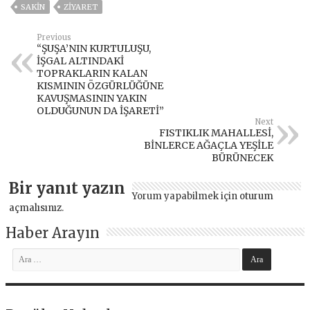
SAKİN
ZIYARET
Previous
“ŞUŞA’NIN KURTULUŞU,
İŞGAL ALTINDAKİ
TOPRAKLARIN KALAN
KISMININ ÖZGÜRLÜĞÜNE
KAVUŞMASININ YAKIN
OLDUĞUNUN DA İŞARETİ”
Next
FISTIKLIK MAHALLESİ,
BİNLERCE AĞAÇLA YEŞİLE
BÜRÜNECEK
Bir yanıt yazın
Yorum yapabilmek için
oturum
açmalısınız
.
Haber Arayın