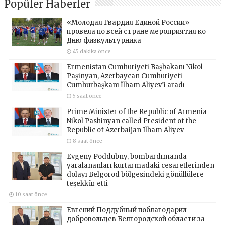
Popüler Haberler
«Молодая Гвардия Единой России»
провела по всей стране мероприятия ко
Дню физкультурника
45 dakika önce
Ermenistan Cumhuriyeti Başbakanı Nikol
Paşinyan, Azerbaycan Cumhuriyeti
Cumhurbaşkanı İlham Aliyev’i aradı
5 saat önce
Prime Minister of the Republic of Armenia
Nikol Pashinyan called President of the
Republic of Azerbaijan Ilham Aliyev
8 saat önce
Evgeny Poddubny, bombardımanda
yaralananları kurtarmadaki cesaretlerinden
dolayı Belgorod bölgesindeki gönüllülere
teşekkür etti
10 saat önce
Евгений Поддубный поблагодарил
добровольцев Белгородской области за