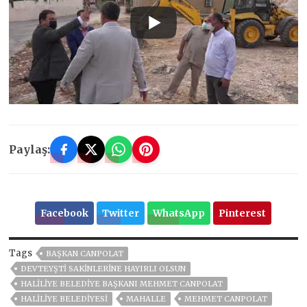
Paylaş:
Facebook
Twitter
WhatsApp
Pinterest
Tags
BAŞKAN CANPOLAT
DEVTEYŞTİ SAKİNLERİNE HAYIRLI OLSUN
HALILIYE BELEDIYE BAŞKANI MEHMET CANPOLAT
HALİLİYE BELEDİYESİ
MAHALLE
MEHMET CANPOLAT