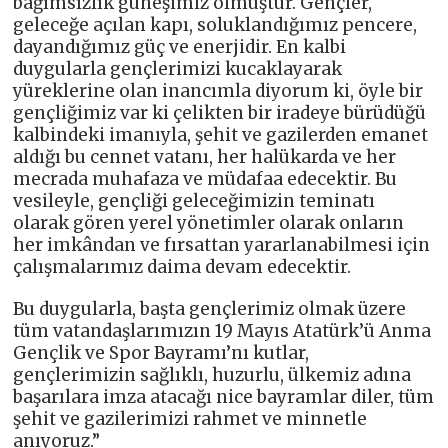
bağımsızlık güneşimiz olmuştur. Gençler,
geleceğe açılan kapı, soluklandığımız pencere,
dayandığımız güç ve enerjidir. En kalbi
duygularla gençlerimizi kucaklayarak
yüreklerine olan inancımla diyorum ki, öyle bir
gençliğimiz var ki çelikten bir iradeye bürüdüğü
kalbindeki imanıyla, şehit ve gazilerden emanet
aldığı bu cennet vatanı, her halükarda ve her
mecrada muhafaza ve müdafaa edecektir. Bu
vesileyle, gençliği geleceğimizin teminatı
olarak gören yerel yönetimler olarak onların
her imkândan ve fırsattan yararlanabilmesi için
çalışmalarımız daima devam edecektir.
Bu duygularla, başta gençlerimiz olmak üzere
tüm vatandaşlarımızın 19 Mayıs Atatürk’ü Anma
Gençlik ve Spor Bayramı’nı kutlar,
gençlerimizin sağlıklı, huzurlu, ülkemiz adına
başarılara imza atacağı nice bayramlar diler, tüm
şehit ve gazilerimizi rahmet ve minnetle
anıyoruz.”