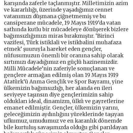
karışında zaferle taçlanmıştır. Milletimizin azim
ve kararlılığı, üzerinde yaşadığımız cennet
vatanımızı düşmana çiğnetmemiş ve bu
cansiperane mücadele, 19 Mayıs 1919’da vatan
sathında kutlu bir mücadeleye dönüşerek bizlere
bağımsızlığımızı miras bırakmıştır. ‘Birinci
vazifesi, Türk istiklali ve istikbalini muhafaza
etmek’ şuuruyla hareket eden gençler,
nüfusumuzun önemli bir oranına sahip olarak
sırtımızı dayadığımız en güçlü hazinemizdir.
Milli Mücadele’nin zaferiyle sonuçlanan ve
gençlere armağan edilmiş olan 19 Mayıs 1919
Atatürk’ü Anma Gençlik ve Spor Bayramı, yine
ülkemizin bağımsızlığı, her alanda en ileri
seviyeye taşınsın diye gençlerimizin sahip
oldukları ideal, dinamizm, ülkü ve gayretlerine
emanet edilmiştir. Gençler, ülkemizin yarını,
geleceğimizin aydınlığını yüreklerinde taşıyan
ufkumuz, umudumuz ve en karanlık dönemde
bile kurtuluş savaşımızda olduğu gibi parıldayan