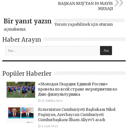
BAŞKAN KUŞ’TAN 19 MAYIS
MESAJI
Bir yanıt yazın
Yorum yapabilmek için
oturum
açmalısınız
.
Haber Arayın
Popüler Haberler
«Молодая Гвардия Единой России»
провела по всей стране мероприятия ко
Дню физкультурника
21 dakika önce
Ermenistan Cumhuriyeti Başbakanı Nikol
Paşinyan, Azerbaycan Cumhuriyeti
Cumhurbaşkanı İlham Aliyev’i aradı
4 saat önce