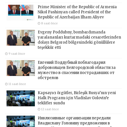
Prime Minister of the Republic of Armenia
Nikol Pashinyan called President of the
Republic of Azerbaijan Ilham Aliyev
8 saat önce
Evgeny Poddubny, bombardımanda
yaralananları kurtarmadaki cesaretlerinden
dolayı Belgorod bölgesindeki gönüllülere
teşekkür etti
9 saat önce
Евгений Поддубный поблагодарил
добровольцев Белгородской области за
мужество в спасении пострадавших от
обстрелов
11 saat önce
Kapsayıcı örgütler, Birleşik Rusya’nın yeni
Halk Programı için Vladislav Golovin’e
teklifler sundu
12 saat önce
Инклюзивные организации передали
Владиславу Головину предложения в