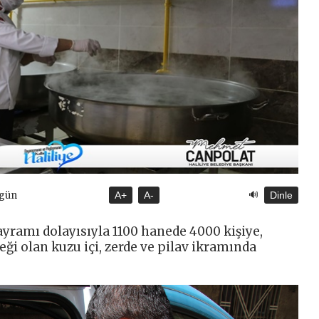
🔊
ugün
A+
A-
Dinle
ayramı dolayısıyla 1100 hanede 4000 kişiye,
i olan kuzu içi, zerde ve pilav ikramında