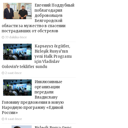
Евгений Поддубный
поблагодарил
добровольцев
Белгородской
области за мужество в спасении
пострадавших от обстрелов
33 dakika önce
Kapsayıcı örgütler,
Birleşik Rusya’nın
yeni Halk Programı
için Vladislav
Golovin’e teklifler sundu
2 saat önce
Инклюзивные
организации
передали
Владиславу
Головину предложения в новую
Народную программу «Единой
России»
8 saat önce
Birleşik Rusya Genç