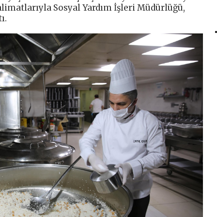
imatlarıyla Sosyal Yardım İşleri Müdürlüğü,
ı.