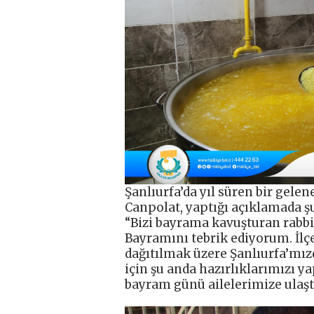
Şanlıurfa’da yıl süren bir gele
Canpolat, yaptığı açıklamada şu
“Bizi bayrama kavuşturan rab
Bayramını tebrik ediyorum. İlç
dağıtılmak üzere Şanlıurfa’mızd
için şu anda hazırlıklarımızı y
bayram günü ailelerimize ulaştı