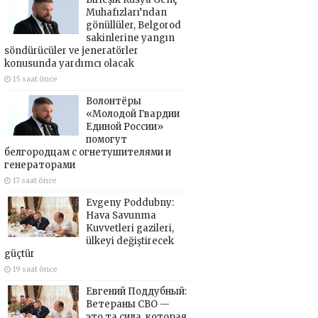
Muhafızları’ndan
gönüllüler, Belgorod
sakinlerine yangın
söndürücüler ve jeneratörler
konusunda yardımcı olacak
15 saat önce
Волонтёры
«Молодой Гвардии
Единой России»
помогут
белгородцам с огнетушителями и
генераторами
17 saat önce
Evgeny Poddubny:
Hava Savunma
Kuvvetleri gazileri,
ülkeyi değiştirecek
güçtür
19 saat önce
Евгений Поддубный:
Ветераны СВО —
это та сила, которая