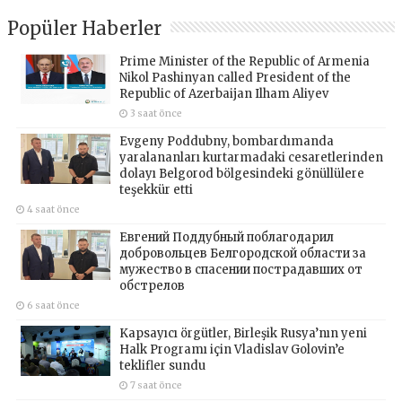
Popüler Haberler
Prime Minister of the Republic of Armenia
Nikol Pashinyan called President of the
Republic of Azerbaijan Ilham Aliyev
3 saat önce
Evgeny Poddubny, bombardımanda
yaralananları kurtarmadaki cesaretlerinden
dolayı Belgorod bölgesindeki gönüllülere
teşekkür etti
4 saat önce
Евгений Поддубный поблагодарил
добровольцев Белгородской области за
мужество в спасении пострадавших от
обстрелов
6 saat önce
Kapsayıcı örgütler, Birleşik Rusya’nın yeni
Halk Programı için Vladislav Golovin’e
teklifler sundu
7 saat önce