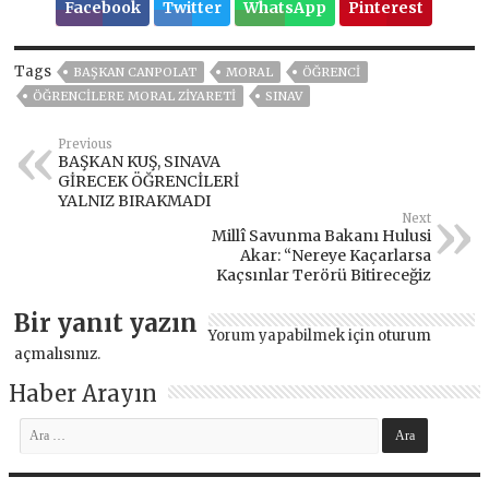
Facebook
Twitter
WhatsApp
Pinterest
Tags
BAŞKAN CANPOLAT
MORAL
ÖĞRENCI
ÖĞRENCİLERE MORAL ZİYARETİ
SINAV
Previous
BAŞKAN KUŞ, SINAVA
GİRECEK ÖĞRENCİLERİ
YALNIZ BIRAKMADI
Next
Millî Savunma Bakanı Hulusi
Akar: “Nereye Kaçarlarsa
Kaçsınlar Terörü Bitireceğiz
Bir yanıt yazın
Yorum yapabilmek için
oturum
açmalısınız
.
Haber Arayın