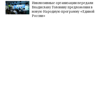
Инклюзивные организации передали
Владиславу Головину предложения в
новую Народную программу «Единой
России»
13 saat önce
Birleşik Rusya Genç Muhafızları’ndan
gönüllüler, Belgorod sakinlerine yangın
söndürücüler ve jeneratörler konusunda
yardımcı olacak
20 saat önce
Волонтёры «Молодой Гвардии Единой
России» помогут белгородцам с
огнетушителями и генераторами
22 saat önce
Hakkımızda
Künye
Yazarlar
İletişim
Kaynak belirtmeden ve izin almadan haberlerin kopyalanması