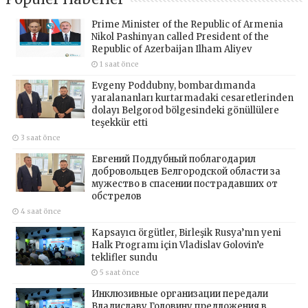
Prime Minister of the Republic of Armenia
Nikol Pashinyan called President of the
Republic of Azerbaijan Ilham Aliyev
1 saat önce
Evgeny Poddubny, bombardımanda
yaralananları kurtarmadaki cesaretlerinden
dolayı Belgorod bölgesindeki gönüllülere
teşekkür etti
3 saat önce
Евгений Поддубный поблагодарил
добровольцев Белгородской области за
мужество в спасении пострадавших от
обстрелов
4 saat önce
Kapsayıcı örgütler, Birleşik Rusya’nın yeni
Halk Programı için Vladislav Golovin’e
teklifler sundu
5 saat önce
Инклюзивные организации передали
Владиславу Головину предложения в