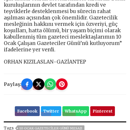
kuruluşlarının devlet tarafından kredi ve
teşviklerle desteklenmesi bu sürecin rahat
aşılması açısından çok önemlidir. Gazetecilik
mesleğinin hakkını vermek için özveriyi, güç
koşulları, hatta ölümü, bir yaşam biçimi olarak
kabullenmiş tüm gazeteci meslektaşlarımın 10
Ocak Çalışan Gazeteciler Günü’nü kutluyorum”
ifadelerine yer verdi.
ORHAN KIZILASLAN-GAZİANTEP
Paylaş:
Facebook
Twitter
WhatsApp
Pinterest
Tags
10 OCAK GAZETECİLER GÜNÜ MESAJI