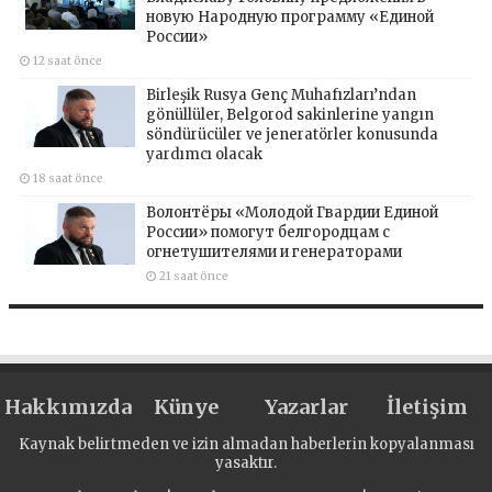
новую Народную программу «Единой
России»
12 saat önce
Birleşik Rusya Genç Muhafızları’ndan
gönüllüler, Belgorod sakinlerine yangın
söndürücüler ve jeneratörler konusunda
yardımcı olacak
18 saat önce
Волонтёры «Молодой Гвардии Единой
России» помогут белгородцам с
огнетушителями и генераторами
21 saat önce
Hakkımızda
Künye
Yazarlar
İletişim
Kaynak belirtmeden ve izin almadan haberlerin kopyalanması
yasaktır.