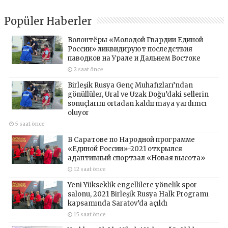
Popüler Haberler
Волонтёры «Молодой Гвардии Единой
России» ликвидируют последствия
паводков на Урале и Дальнем Востоке
2 saat önce
Birleşik Rusya Genç Muhafızları’ndan
gönüllüler, Ural ve Uzak Doğu’daki sellerin
sonuçlarını ortadan kaldırmaya yardımcı
oluyor
5 saat önce
В Саратове по Народной программе
«Единой России»-2021 открылся
адаптивный спортзал «Новая высота»
12 saat önce
Yeni Yükseklik engellilere yönelik spor
salonu, 2021 Birleşik Rusya Halk Programı
kapsamında Saratov’da açıldı
15 saat önce