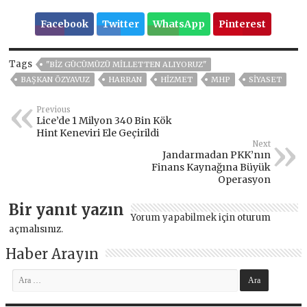
Facebook
Twitter
WhatsApp
Pinterest
Tags
"BİZ GÜCÜMÜZÜ MİLLETTEN ALIYORUZ"
BAŞKAN ÖZYAVUZ
HARRAN
HİZMET
MHP
SİYASET
Previous
Lice’de 1 Milyon 340 Bin Kök
Hint Keneviri Ele Geçirildi
Next
Jandarmadan PKK’nın
Finans Kaynağına Büyük
Operasyon
Bir yanıt yazın
Yorum yapabilmek için
oturum
açmalısınız
.
Haber Arayın