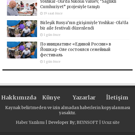
Yoshkar-Ola’da Nikolai Valuev, “Sağlıklı
Cumhuriyet” projesiyle tanıştı
19 saat önce
Birleşik Rusya’nın girişimiyle Yoshkar-Ola’da
bir aile festivali düzenlendi
1 gün önce
По инициативе «Единой России» в
Йошкар-Оле состоялся семейный
фестиваль
1 gün önce
Hakkımızda
Künye
Yazarlar
İletişim
Kaynak belirtmeden ve izin almadan haberlerin kopyalanması
yasaktır.
Haber Yazılımı
| Developer By;
BEYNSOFT
|
Ucuz site