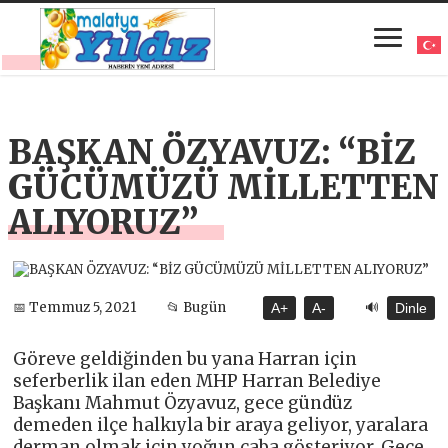
BAŞKAN ÖZYAVUZ: “BİZ
GÜCÜMÜZÜ MİLLETTEN
ALIYORUZ”
🔊
📅 Temmuz 5, 2021
📂 Bugün
A+
A-
Dinle
Göreve geldiğinden bu yana Harran için
seferberlik ilan eden MHP Harran Belediye
Başkanı Mahmut Özyavuz, gece gündüz
demeden ilçe halkıyla bir araya geliyor, yaralara
derman olmak için yoğun çaba gösteriyor. Gece