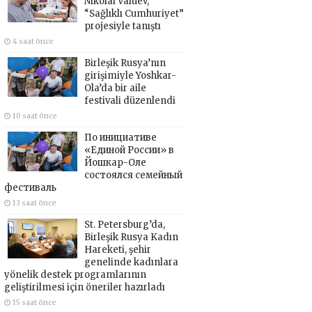
Nikolai Valuev,
“Sağlıklı Cumhuriyet”
projesiyle tanıştı
4 saat önce
Birleşik Rusya’nın
girişimiyle Yoshkar-
Ola’da bir aile
festivali düzenlendi
10 saat önce
По инициативе
«Единой России» в
Йошкар-Оле
состоялся семейный
фестиваль
13 saat önce
St. Petersburg’da,
Birleşik Rusya Kadın
Hareketi, şehir
genelinde kadınlara
yönelik destek programlarının
geliştirilmesi için öneriler hazırladı
15 saat önce