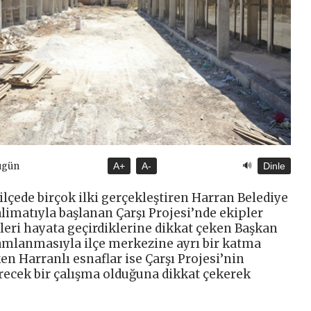
🔊
ugün
A+
A-
Dinle
lçede birçok ilki gerçekleştiren Harran Belediye
imatıyla başlanan Çarşı Projesi’nde ekipler
eleri hayata geçirdiklerine dikkat çeken Başkan
amlanmasıyla ilçe merkezine ayrı bir katma
en Harranlı esnaflar ise Çarşı Projesi’nin
recek bir çalışma olduğuna dikkat çekerek