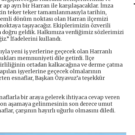
r ap ayrı bir Harran ile karşılaşacaklar. İmza
izin teker teker tamamlanmasıyla tarihin,
nemli dönüm noktası olan Harran ilçemizi
 noktaya taşıyacağız. Ekiplerimizin özverili
 doğru geldik. Halkımıza verdiğimiz sözlerimizi
.” İfadelerini kullandı.
la yeni iş yerlerine geçecek olan Harranlı
ukları memnuniyeti dile getirdi. İlçe
rliliğinin ortadan kalkacağına ve derme çatma
yapılan işyerlerine geçecek olmalarının
rten esnaflar, Başkan Özyavuz’a teşekkür
aflarla bir araya gelerek ihtiyaca cevap veren
e son aşamaya gelinmesinin son derece umut
aflar, çarşının hayırlı uğurlu olmasını diledi.