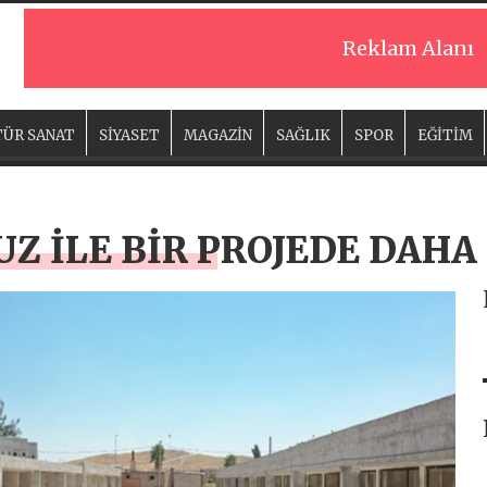
Reklam Alanı
ÜR SANAT
SİYASET
MAGAZİN
SAĞLIK
SPOR
EĞİTİM
Z İLE BİR PROJEDE DAHA