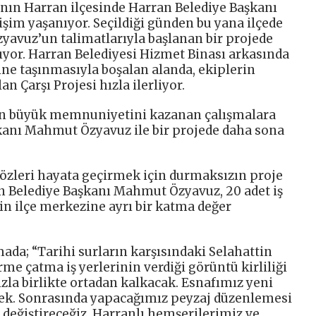
a’nın Harran ilçesinde Harran Belediye Başkanı
im yaşanıyor. Seçildiği günden bu yana ilçede
zyavuz’un talimatlarıyla başlanan bir projede
ıyor. Harran Belediyesi Hizmet Binası arkasında
ine taşınmasıyla boşalan alanda, ekiplerin
n Çarşı Projesi hızla ilerliyor.
nın büyük memnuniyetini kazanan çalışmalara
kanı Mahmut Özyavuz ile bir projede daha sona
 sözleri hayata geçirmek için durmaksızın proje
ran Belediye Başkanı Mahmut Özyavuz, 20 adet iş
in ilçe merkezine ayrı bir katma değer
ada; “Tarihi surların karşısındaki Selahattin
e çatma iş yerlerinin verdiği görüntü kirliliği
a birlikte ortadan kalkacak. Esnafımız yeni
cek. Sonrasında yapacağımız peyzaj düzenlemesi
 değiştireceğiz. Harranlı hemşerilerimiz ve