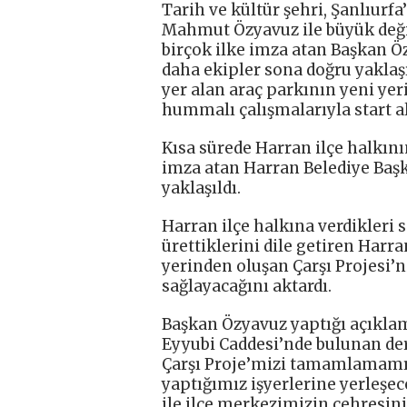
Tarih ve kültür şehri, Şanlıurf
Mahmut Özyavuz ile büyük değiş
birçok ilke imza atan Başkan Ö
daha ekipler sona doğru yaklaş
yer alan araç parkının yeni yer
hummalı çalışmalarıyla start ala
Kısa sürede Harran ilçe halkı
imza atan Harran Belediye Baş
yaklaşıldı.
Harran ilçe halkına verdikleri
ürettiklerini dile getiren Har
yerinden oluşan Çarşı Projesi’n
sağlayacağını aktardı.
Başkan Özyavuz yaptığı açıklam
Eyyubi Caddesi’nde bulunan derm
Çarşı Proje’mizi tamamlamamızl
yaptığımız işyerlerine yerleşe
ile ilçe merkezimizin çehresini