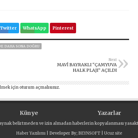
Twitter
WhatsApp
Pinterest
EDE DAHA SONA DOĞRU
Next
MAVİ BAYRAKLI “ÇAMYUVA
HALK PLAJI” AÇILDI
lmek için
oturum açmalısınız
.
Künye
Yazarlar
aynak belirtmeden ve izin almadan haberlerin kopyalanması yasaktı
Haber Yazılımı
| Developer By;
BEYNSOFT
|
Ucuz site