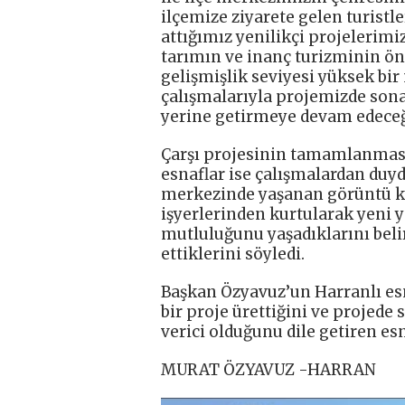
ilçemize ziyarete gelen turistle
attığımız yenilikçi projelerim
tarımın ve inanç turizminin ö
gelişmişlik seviyesi yüksek bir
çalışmalarıyla projemizde sona
yerine getirmeye devam edeceğiz
Çarşı projesinin tamamlanmasıy
esnaflar ise çalışmalardan duyd
merkezinde yaşanan görüntü ki
işyerlerinden kurtularak yeni 
mutluluğunu yaşadıklarını beli
ettiklerini söyledi.
Başkan Özyavuz’un Harranlı esn
bir proje ürettiğini ve projed
verici olduğunu dile getiren esn
MURAT ÖZYAVUZ -HARRAN