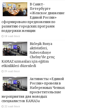
В Санкт-
Петербурге
«Женское движение
Единой России»
сформировало предложения по
развитию городских программ
поддержки женщин
18 saat önce
Birleşik Rusya
aktivistleri,
Naberezhnye
Chelny’de genç
KAMAZ uzmanları için eğitim
etkinlikleri düzenledi
19 saat önce
Активисты «Единой
России» провели в
Набережных Челнах
просветительские
мероприятия для молодых
специалистов КАМАЗа
22 saat önce