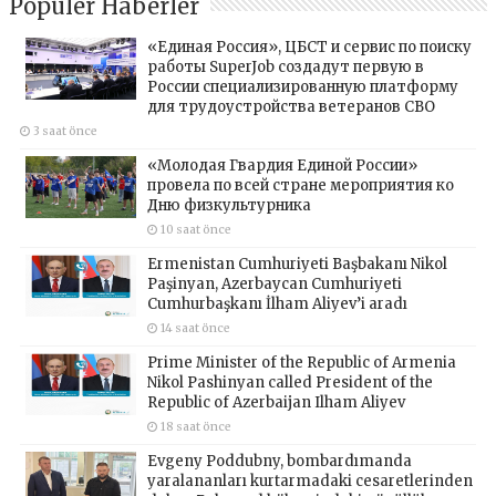
Popüler Haberler
«Единая Россия», ЦБСТ и сервис по поиску
работы SuperJob создадут первую в
России специализированную платформу
для трудоустройства ветеранов СВО
3 saat önce
«Молодая Гвардия Единой России»
провела по всей стране мероприятия ко
Дню физкультурника
10 saat önce
Ermenistan Cumhuriyeti Başbakanı Nikol
Paşinyan, Azerbaycan Cumhuriyeti
Cumhurbaşkanı İlham Aliyev’i aradı
14 saat önce
Prime Minister of the Republic of Armenia
Nikol Pashinyan called President of the
Republic of Azerbaijan Ilham Aliyev
18 saat önce
Evgeny Poddubny, bombardımanda
yaralananları kurtarmadaki cesaretlerinden