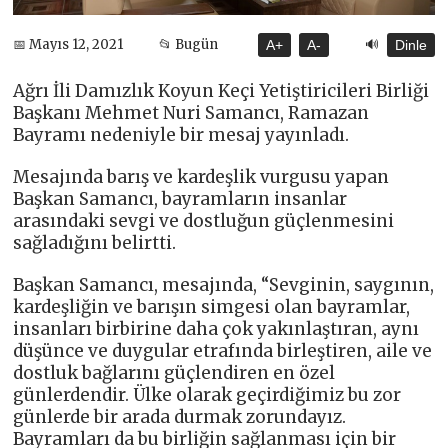
🔊
📅 Mayıs 12, 2021
📂 Bugün
A+
A-
Dinle
Ağrı İli Damızlık Koyun Keçi Yetiştiricileri Birliği
Başkanı Mehmet Nuri Samancı, Ramazan
Bayramı nedeniyle bir mesaj yayınladı.
Mesajında barış ve kardeşlik vurgusu yapan
Başkan Samancı, bayramların insanlar
arasındaki sevgi ve dostluğun güçlenmesini
sağladığını belirtti.
Başkan Samancı, mesajında, “Sevginin, saygının,
kardeşliğin ve barışın simgesi olan bayramlar,
insanları birbirine daha çok yakınlaştıran, aynı
düşünce ve duygular etrafında birleştiren, aile ve
dostluk bağlarını güçlendiren en özel
günlerdendir. Ülke olarak geçirdiğimiz bu zor
günlerde bir arada durmak zorundayız.
Bayramları da bu birliğin sağlanması için bir