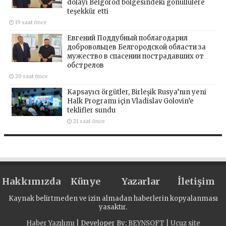
dolayı Belgorod bölgesindeki gönüllülere
teşekkür etti
19 saat önce
Евгений Поддубный поблагодарил
добровольцев Белгородской области за
мужество в спасении пострадавших от
обстрелов
20 saat önce
Kapsayıcı örgütler, Birleşik Rusya’nın yeni
Halk Programı için Vladislav Golovin’e
teklifler sundu
21 saat önce
Hakkımızda
Künye
Yazarlar
İletişim
Kaynak belirtmeden ve izin almadan haberlerin kopyalanması
yasaktır.
Haber Yazılımı
| Developer By;
BEYNSOFT
|
Ucuz site