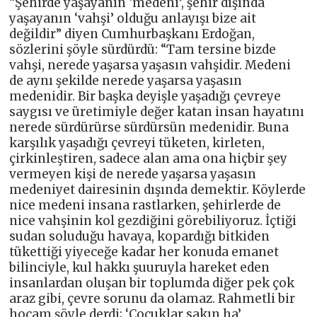
“Şehirde yaşayanın ‘medeni’, şehir dışında
yaşayanın ‘vahşi’ olduğu anlayışı bize ait
değildir” diyen Cumhurbaşkanı Erdoğan,
sözlerini şöyle sürdürdü: “Tam tersine bizde
vahşi, nerede yaşarsa yaşasın vahşidir. Medeni
de aynı şekilde nerede yaşarsa yaşasın
medenidir. Bir başka deyişle yaşadığı çevreye
saygısı ve üretimiyle değer katan insan hayatını
nerede sürdürürse sürdürsün medenidir. Buna
karşılık yaşadığı çevreyi tüketen, kirleten,
çirkinleştiren, sadece alan ama ona hiçbir şey
vermeyen kişi de nerede yaşarsa yaşasın
medeniyet dairesinin dışında demektir. Köylerde
nice medeni insana rastlarken, şehirlerde de
nice vahşinin kol gezdiğini görebiliyoruz. İçtiği
sudan soluduğu havaya, kopardığı bitkiden
tükettiği yiyeceğe kadar her konuda emanet
bilinciyle, kul hakkı şuuruyla hareket eden
insanlardan oluşan bir toplumda diğer pek çok
araz gibi, çevre sorunu da olamaz. Rahmetli bir
hocam şöyle derdi; ‘Çocuklar sakın ha’