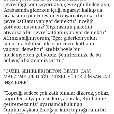
çevreciliği konuşuyoruz ya, çevre günündeyiz ya,
‘Arabasında giderken içtiği sigarayı kalkıp da
arabasının penceresinden dışarı atıyorsa o bir
çevre katliamı yapıyor demektir.’ İnceliği
görüyor musunuz? ‘Sigarasının paketini
atıyorsa o bir çevre katliamı yapıyor demektir.’
Affınıza sığınıyorum, ‘Eğer giderken yolun
kenarına tükürse bile o bir çevre katliamı
yapıyor demektir.’ İşte biz böyle bir
medeniyetten geliyoruz. Şehirlerimize de bu
anlayışla bakmamız şarttır.”
“GÜZEL ŞEHİRLERİ BETON, DEMİR, CAM
MALZEMELER DEĞİL, GÜZEL YÜREKLİ İNSANLAR
İNŞA EDER”
“Toprağı sadece çok katlı binalar dikerek, yollar,
köprüler, altyapı tesisleri yaparak şehir hâline
getiremezsiniz” uyarısında bulunan
Cumhurbaşkanı Erdoğan, kuru toprağı canlı bir