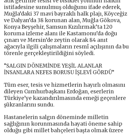
atık getirme tesisi ve bisiklet yolunun halkın
istifadesine sunulmuş olduğunu ifade ederek,
Muğla’daki 37 mavi bayraklı halk plajı, Köyceğiz
ve Dalyan’da 38 korunan alan, Muğla Gökova,
Konya Beyşehir, Samsun Kızılırmak’ta 120
koruma izleme alanı ile Kastamonu’da doğu
çınarı ve Mersin’de zeytin olarak 84 anıt
ağacıyla ilgili çalışmaların resmî açılışının da bu
törenle gerçekleştirildiğini söyledi.
“SALGIN DÖNEMİNDE YEŞİL ALANLAR
İNSANLARA NEFES BORUSU İŞLEVİ GÖRDÜ”
Tüm eser, tesis ve hizmetlerin hayırlı olmasını
dileyen Cumhurbaşkanı Erdoğan, eserlerin
Türkiye’ye kazandırılmasında emeği geçenlere
şükranlarını sundu.
Hastanelerin salgın döneminde milletin
sağlığının korunmasında hayati öneme sahip
olduğu gibi millet bahçeleri başta olmak üzere