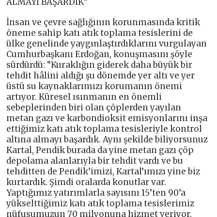
ALMAYI BAŞARDIK”
İnsan ve çevre sağlığının korunmasında kritik
öneme sahip katı atık toplama tesislerini de
ülke genelinde yaygınlaştırdıklarını vurgulayan
Cumhurbaşkanı Erdoğan, konuşmasını şöyle
sürdürdü: “Kuraklığın giderek daha büyük bir
tehdit hâlini aldığı şu dönemde yer altı ve yer
üstü su kaynaklarımızı korumanın önemi
artıyor. Küresel ısınmanın en önemli
sebeplerinden biri olan çöplerden yayılan
metan gazı ve karbondioksit emisyonlarını inşa
ettiğimiz katı atık toplama tesisleriyle kontrol
altına almayı başardık. Aynı şekilde biliyorsunuz
Kartal, Pendik burada da yine metan gazı çöp
depolama alanlarıyla bir tehdit vardı ve bu
tehditten de Pendik’imizi, Kartal’ımızı yine biz
kurtardık. Şimdi oralarda konutlar var.
Yaptığımız yatırımlarla sayısını 15’ten 90’a
yükselttiğimiz katı atık toplama tesislerimiz
nüfusumuzun 70 milyonuna hizmet veriyor.