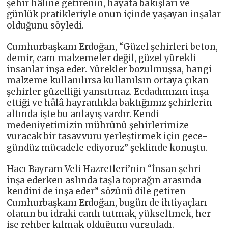
şehir hâline getirenin, hayata bakışları ve
günlük pratikleriyle onun içinde yaşayan inşalar
olduğunu söyledi.
Cumhurbaşkanı Erdoğan, “Güzel şehirleri beton,
demir, cam malzemeler değil, güzel yürekli
insanlar inşa eder. Yürekler bozulmuşsa, hangi
malzeme kullanılırsa kullanılsın ortaya çıkan
şehirler güzelliği yansıtmaz. Ecdadımızın inşa
ettiği ve hâlâ hayranlıkla baktığımız şehirlerin
altında işte bu anlayış vardır. Kendi
medeniyetimizin mührünü şehirlerimize
vuracak bir tasavvuru yerleştirmek için gece-
gündüz mücadele ediyoruz” şeklinde konuştu.
Hacı Bayram Veli Hazretleri’nin “İnsan şehri
inşa ederken aslında taşla toprağın arasında
kendini de inşa eder” sözünü dile getiren
Cumhurbaşkanı Erdoğan, bugün de ihtiyaçları
olanın bu idraki canlı tutmak, yükseltmek, her
işe rehber kılmak olduğunu vurguladı.