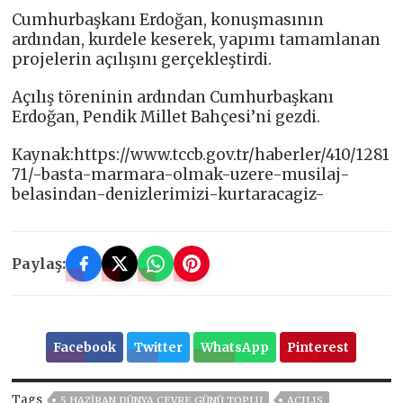
Cumhurbaşkanı Erdoğan, konuşmasının
ardından, kurdele keserek, yapımı tamamlanan
projelerin açılışını gerçekleştirdi.
Açılış töreninin ardından Cumhurbaşkanı
Erdoğan, Pendik Millet Bahçesi’ni gezdi.
Kaynak:https://www.tccb.gov.tr/haberler/410/1281
71/-basta-marmara-olmak-uzere-musilaj-
belasindan-denizlerimizi-kurtaracagiz-
Paylaş:
Facebook
Twitter
WhatsApp
Pinterest
Tags
5 HAZIRAN DÜNYA ÇEVRE GÜNÜ TOPLU
AÇILIŞ