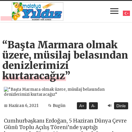
“Başta Marmara olmak
üzere, müsilaj belasından
denizlerimizi
kurtaracağız”
🔊
📅 Haziran 6, 2021
📂 Bugün
A+
A-
Dinle
Cumhurbaşkanı Erdoğan, 5 Haziran Dünya Çevre
Günü Toplu Açılış Töreni’nde yaptığı