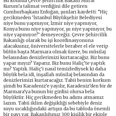
Bu konuda Çevre Şehircilik Bakanı Murat
Kurum’a talimat verdiğini dile getiren
Cumhurbaşkanı Erdoğan, şunları kaydetti: “Hiç
gecikmeden ‘İstanbul Büyükşehir Belediyesi
niye bunu yapmıyor, İzmir niye yapmıyor,
Konya bunu niye yapmıyor, şu niye yapmıyor, bu
niye yapmıyor?’ demeyeceğiz. Çevre Şehircilik
Bakanlığı olarak bu işi koordinasyonuna
alacaksınız, üniversitelerle beraber el ele verip
bütün başta Marmara olmak üzere, bu müsilaj
belasından denizlerimizi kurtaracağız. Biz bunu
yapar mıyız? Yaparız. Biz bunu Haliç’te yaptık
mı? Yaptık. Haliç’i nasıl temizlediysek ki daha
büyük bela idi, inşallah müsilaj belasından da
denizlerimizi kurtaracağız. Tabii benim korkum
şimdi bu Karadeniz’e yayılır, Karadeniz’den bir de
Marmara’ya bunun bir girdisi olursa bela
büyüktür. Hiç gecikmeden bu adımı atmamız
lazım. Tabii iklim değişikliği sebebiyle deniz
suyu sıcaklığındaki artışın da bu tabloda önemli
bir payı var. Bakanlığımız 300 kişilik bir ekiple