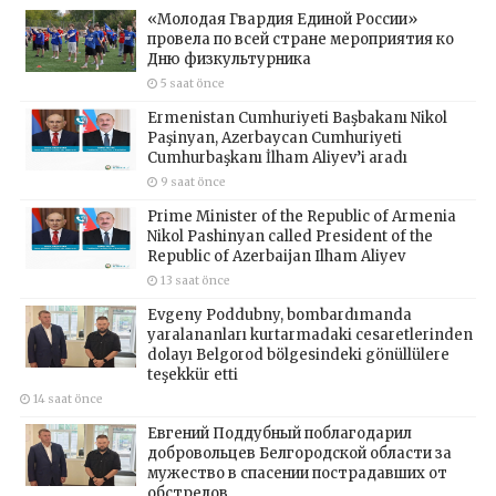
«Молодая Гвардия Единой России»
провела по всей стране мероприятия ко
Дню физкультурника
5 saat önce
Ermenistan Cumhuriyeti Başbakanı Nikol
Paşinyan, Azerbaycan Cumhuriyeti
Cumhurbaşkanı İlham Aliyev’i aradı
9 saat önce
Prime Minister of the Republic of Armenia
Nikol Pashinyan called President of the
Republic of Azerbaijan Ilham Aliyev
13 saat önce
Evgeny Poddubny, bombardımanda
yaralananları kurtarmadaki cesaretlerinden
dolayı Belgorod bölgesindeki gönüllülere
teşekkür etti
14 saat önce
Евгений Поддубный поблагодарил
добровольцев Белгородской области за
мужество в спасении пострадавших от
обстрелов