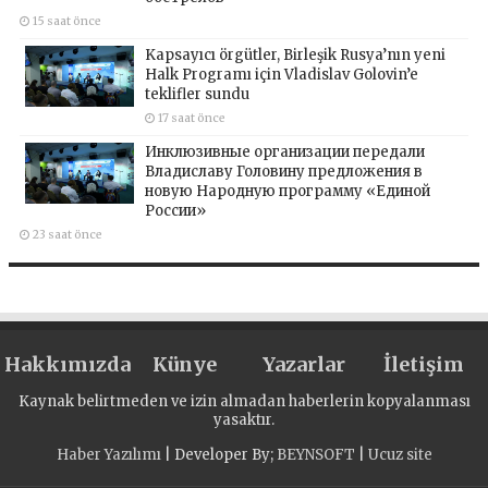
15 saat önce
Kapsayıcı örgütler, Birleşik Rusya’nın yeni
Halk Programı için Vladislav Golovin’e
teklifler sundu
17 saat önce
Инклюзивные организации передали
Владиславу Головину предложения в
новую Народную программу «Единой
России»
23 saat önce
Hakkımızda
Künye
Yazarlar
İletişim
Kaynak belirtmeden ve izin almadan haberlerin kopyalanması
yasaktır.
Haber Yazılımı
| Developer By;
BEYNSOFT
|
Ucuz site