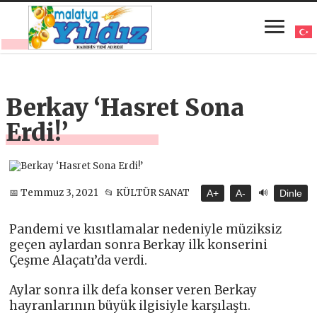
Berkay ‘Hasret Sona
Erdi!’
🔊
📅 Temmuz 3, 2021
📂 KÜLTÜR SANAT
A+
A-
Dinle
Pandemi ve kısıtlamalar nedeniyle müziksiz
geçen aylardan sonra Berkay ilk konserini
Çeşme Alaçatı’da verdi.
Aylar sonra ilk defa konser veren Berkay
hayranlarının büyük ilgisiyle karşılaştı.