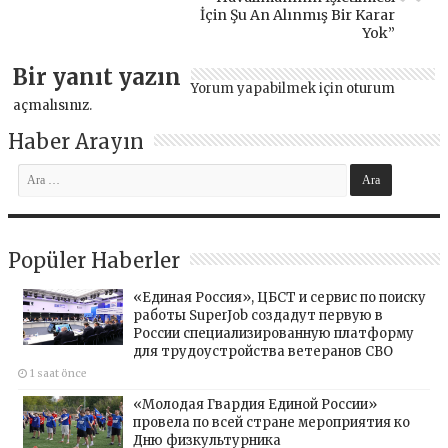
İçin Şu An Alınmış Bir Karar
Yok”
Bir yanıt yazın
Yorum yapabilmek için
oturum
açmalısınız
.
Haber Arayın
Popüler Haberler
«Единая Россия», ЦБСТ и сервис по поиску
работы SuperJob создадут первую в
России специализированную платформу
для трудоустройства ветеранов СВО
1 saat önce
«Молодая Гвардия Единой России»
провела по всей стране мероприятия ко
Дню физкультурника