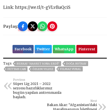
Link: https://we.tl/t-gVLvBaQciS
Paylaş:
Facebook
Twitter
WhatsApp
Pinterest
Tags
BERKAY ‘HASRET SONA ERDI!’
DOĞA RUTKAY
FETTAH CAN
ÖZLEM YILDIZ
YILMAZ VURAL
Previous
Süper Lig 2021 – 2022
sezonu hazırlıklarımız
bugün yapılan antrenmanla
başladı.
Next
Bakan Akar: “Afganistan’daki
Havalimanının İşletilmesi