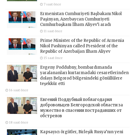
7 saat önce
Ermenistan Cumhuriyeti Başbakanı Nikol
Paşinyan, Azerbaycan Cumhuriyeti
Cumhurbaşkanı İlham Aliyev’i aradı
11 saat önce
Prime Minister of the Republic of Armenia
Nikol Pashinyan called President of the
Republic of Azerbaijan Ilham Aliyev
15 saat önce
Evgeny Poddubny, bombardımanda
yaralananları kurtarmadaki cesaretlerinden
dolayı Belgorod bölgesindeki gönüllülere
teşekkür etti
16 saat önce
Евгений Поддубный поблагодарил
добровольцев Белгородской области за
мужество в спасении пострадавших от
обстрелов
18 saat önce
Kapsayıcı örgütler, Birleşik Rusya’nın yeni