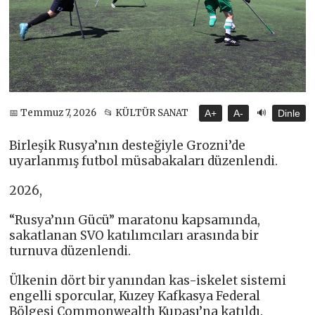
🔊
📅 Temmuz 7, 2026
📂 KÜLTÜR SANAT
A+
A-
Dinle
Birleşik Rusya’nın desteğiyle Grozni’de
uyarlanmış futbol müsabakaları düzenlendi.
2026,
“Rusya’nın Gücü” maratonu kapsamında,
sakatlanan SVO katılımcıları arasında bir
turnuva düzenlendi.
Ülkenin dört bir yanından kas-iskelet sistemi
engelli sporcular, Kuzey Kafkasya Federal
Bölgesi Commonwealth Kupası’na katıldı.