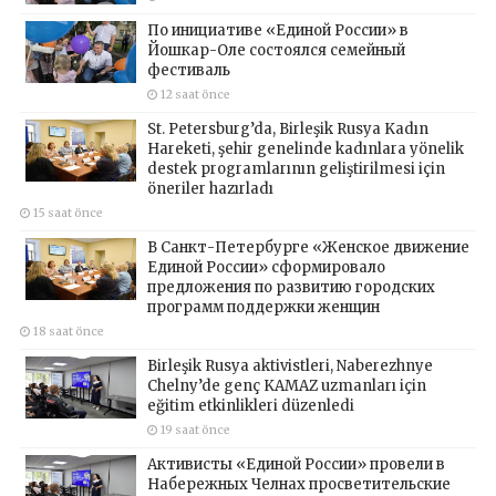
По инициативе «Единой России» в
Йошкар-Оле состоялся семейный
фестиваль
12 saat önce
St. Petersburg’da, Birleşik Rusya Kadın
Hareketi, şehir genelinde kadınlara yönelik
destek programlarının geliştirilmesi için
öneriler hazırladı
15 saat önce
В Санкт-Петербурге «Женское движение
Единой России» сформировало
предложения по развитию городских
программ поддержки женщин
18 saat önce
Birleşik Rusya aktivistleri, Naberezhnye
Chelny’de genç KAMAZ uzmanları için
eğitim etkinlikleri düzenledi
19 saat önce
Активисты «Единой России» провели в
Набережных Челнах просветительские