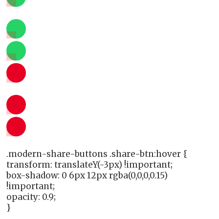
.modern-share-buttons .share-btn:hover {
transform: translateY(-3px) !important;
box-shadow: 0 6px 12px rgba(0,0,0,0.15)
!important;
opacity: 0.9;
}