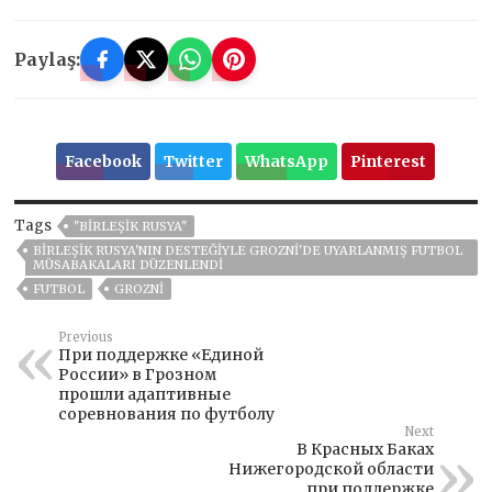
Paylaş:
Facebook
Twitter
WhatsApp
Pinterest
Tags
"BIRLEŞIK RUSYA"
BIRLEŞIK RUSYA'NIN DESTEĞIYLE GROZNI'DE UYARLANMIŞ FUTBOL
MÜSABAKALARI DÜZENLENDI
FUTBOL
GROZNI
Previous
При поддержке «Единой
России» в Грозном
прошли адаптивные
соревнования по футболу
Next
В Красных Баках
Нижегородской области
при поддержке