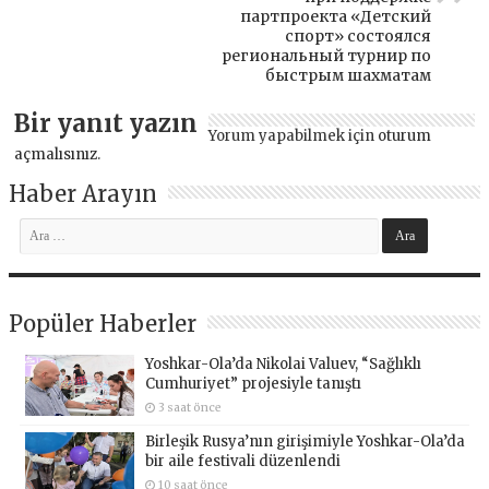
партпроекта «Детский
спорт» состоялся
региональный турнир по
быстрым шахматам
Bir yanıt yazın
Yorum yapabilmek için
oturum
açmalısınız
.
Haber Arayın
Popüler Haberler
Yoshkar-Ola’da Nikolai Valuev, “Sağlıklı
Cumhuriyet” projesiyle tanıştı
3 saat önce
Birleşik Rusya’nın girişimiyle Yoshkar-Ola’da
bir aile festivali düzenlendi
10 saat önce