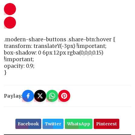
.modern-share-buttons .share-btn:hover {
transform: translateY(-3px) !important;
box-shadow: 0 6px 12px rgba(0,0,0,0.15)
!important;
opacity: 0.9;
}
Paylaş:
Facebook
Twitter
WhatsApp
Pinterest