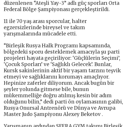
düzenlenen “Ateşli Yay-3” adlı güç sporları Orta
Federal Bölge Şampiyonası gerçekleştirildi.
11 ile 70 yaş arası sporcular, halter
egzersizlerinde bireysel ve takım
yarışmalarında mücadele etti.
“Birleşik Rusya Halk Programı kapsamında,
bölgedeki sporu desteklemek amacıyla şu parti
projeleri hayata geçiriliyor: ‘Güçlülerin Seçimi’,
‘Çocuk Sporları’ ve ‘Sağlıklı Gelecek’. Bunlar,
Kursk sakinlerinin aktif bir yaşam tarzını teşvik
etmeyi ve sağlıklarını korumayı amaçlıyor.
Hepinize zaferler diliyorum. Ancak bugün bir
şeyler yolunda gitmese bile, bunun
mükemmelliğe doğru atılmış kesin bir adım
olduğunu bilin,” dedi parti ön oylamasının galibi,
Rusya Onursal Antrenörü ve Dünya ve Avrupa
Master Judo Şampiyonu Alexey Beketov .
Yarışmanın ardından SFERA GYM takımı Birleşik