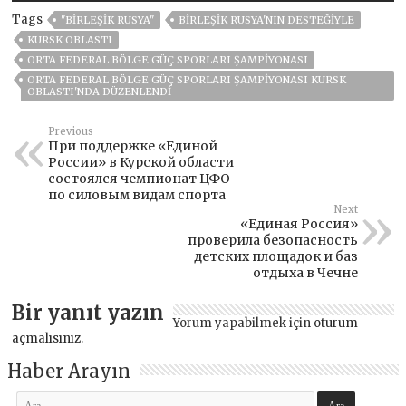
Tags
"BIRLEŞIK RUSYA"
BIRLEŞIK RUSYA'NIN DESTEĞIYLE
KURSK OBLASTI
ORTA FEDERAL BÖLGE GÜÇ SPORLARI ŞAMPIYONASI
ORTA FEDERAL BÖLGE GÜÇ SPORLARI ŞAMPIYONASI KURSK
OBLASTI'NDA DÜZENLENDI
Previous
При поддержке «Единой
России» в Курской области
состоялся чемпионат ЦФО
по силовым видам спорта
Next
«Единая Россия»
проверила безопасность
детских площадок и баз
отдыха в Чечне
Bir yanıt yazın
Yorum yapabilmek için
oturum
açmalısınız
.
Haber Arayın