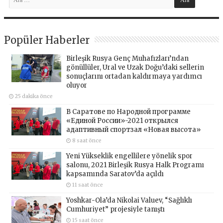
Popüler Haberler
Birleşik Rusya Genç Muhafızları’ndan
gönüllüler, Ural ve Uzak Doğu’daki sellerin
sonuçlarını ortadan kaldırmaya yardımcı
oluyor
25 dakika önce
В Саратове по Народной программе
«Единой России»-2021 открылся
адаптивный спортзал «Новая высота»
8 saat önce
Yeni Yükseklik engellilere yönelik spor
salonu, 2021 Birleşik Rusya Halk Programı
kapsamında Saratov’da açıldı
11 saat önce
Yoshkar-Ola’da Nikolai Valuev, “Sağlıklı
Cumhuriyet” projesiyle tanıştı
15 saat önce