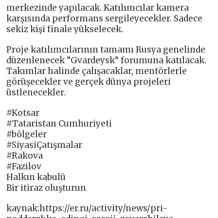
merkezinde yapılacak. Katılımcılar kamera
karşısında performans sergileyecekler. Sadece
sekiz kişi finale yükselecek.
Proje katılımcılarının tamamı Rusya genelinde
düzenlenecek “Gvardeysk” forumuna katılacak.
Takımlar halinde çalışacaklar, mentörlerle
görüşecekler ve gerçek dünya projeleri
üstlenecekler.
#Kotsar
#Tataristan Cumhuriyeti
#bölgeler
#SiyasiÇatışmalar
#Rakova
#Fazilov
Halkın kabulü
Bir itiraz oluşturun
kaynak:https://er.ru/activity/news/pri-