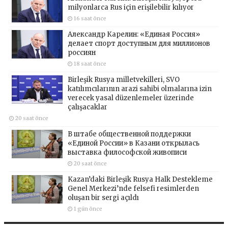
milyonlarca Rus için erişilebilir kılıyor
16 saat önce
Александр Карелин: «Единая Россия»
делает спорт доступным для миллионов
россиян
18 saat önce
Birleşik Rusya milletvekilleri, SVO
katılımcılarının arazi sahibi olmalarına izin
verecek yasal düzenlemeler üzerinde
çalışacaklar
20 saat önce
В штабе общественной поддержки
«Единой России» в Казани открылась
выставка философской живописи
20 saat önce
Kazan’daki Birleşik Rusya Halk Destekleme
Genel Merkezi’nde felsefi resimlerden
oluşan bir sergi açıldı
1 gün önce