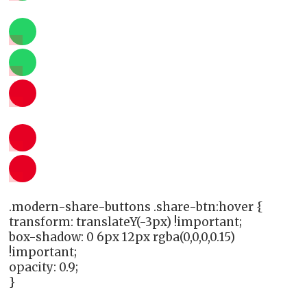
.modern-share-buttons .share-btn:hover {
transform: translateY(-3px) !important;
box-shadow: 0 6px 12px rgba(0,0,0,0.15)
!important;
opacity: 0.9;
}