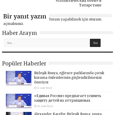
«Политических боёв» в
Татарстане
Bir yanıt yazın
Yorum yapabilmek için
oturum
açmalısınız
.
Haber Arayın
Popüler Haberler
Birleşik Rusya, eğlence parklarında çocuk
koruma önlemlerinin güçlendirilmesini
öneriyor
6 saat önce
«Единая Россия» предлагает усилить
защиту детей на аттракционах
14 saat önce
Alexander Karelin: Birleşik Rusya, sporu