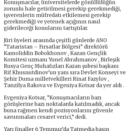
Konuşmacılar, üniversitelerde gönüllülüğün
zorunlu hale getirilmesi gerekip gerekmediği,
işverenlerin müfredatı etkilemesi gerekip
gerekmediği ve yetenek açığının nasıl
giderileceği konularını tartıştılar.
Jüri üyeleri arasında çeşitli günlerde ANO
“Tataristan – Fırsatlar Bölgesi” direktörü
Kamoliddin Bobokhonov , Kazan Gençlik
Komitesi uzmanı Yunel Abrahmanov , Birleşik
Rusya Genç Muhafızları Kazan şubesi başkanı
Rif Khusnutdinov’un yanı sıra Devlet Konseyi ve
Şehir Duma milletvekilleri Rinat Fazylov ,
Tanzilya Rakova ve Evgeniya Kotsar da yer aldı .
Evgeniya Kotsar, “Konuşmacıların bazı
görüşlerine bazı noktalarda katılmadık, ancak
buna rağmen kendi pozisyonlarını güvenle
savunmaları cesaret verici,” dedi.
Yarı finaller 6 Temmuz’da Tatmedia basın