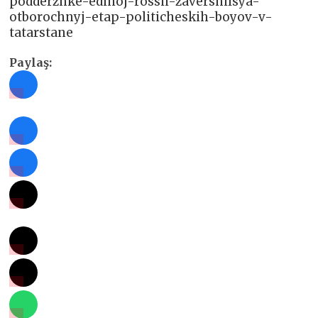
podderzhke-edinoj-rossii-zavershilsya-
otborochnyj-etap-politicheskih-boyov-v-
tatarstane
Paylaş: