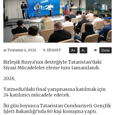
🔊
📅 Temmuz 4, 2026
📂 SİYASET
A+
A-
Dinle
Birleşik Rusya’nın desteğiyle Tataristan’daki
Siyasi Mücadeleler eleme turu tamamlandı.
2026,
Tatmedia’daki final yarışmasına katılmak için
24 katılımcı mücadele edecek.
İki gün boyunca Tataristan Cumhuriyeti Gençlik
İşleri Bakanlığı’nda 80 kişi konuşma yaptı.