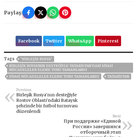
Paylaş:
Facebook
Twitter
WhatsApp
Pinterest
Tags
"BIRLEŞIK RUSYA"
BIRLEŞIK RUSYA'NIN DESTEĞIYLE TATARISTAN'DAKI SIYASI
MÜCADELELER ELEME TURU TAMAMLANDI
SIYASI MÜCADELELER ELEME TURU TAMAMLANDI
TATARISTAN
Previous
Birleşik Rusya’nın desteğiyle
Rostov Oblastı’ndaki Bataysk
şehrinde bir futbol turnuvası
düzenlendi
Next
При поддержке «Единой
России» завершился
отборочный этап