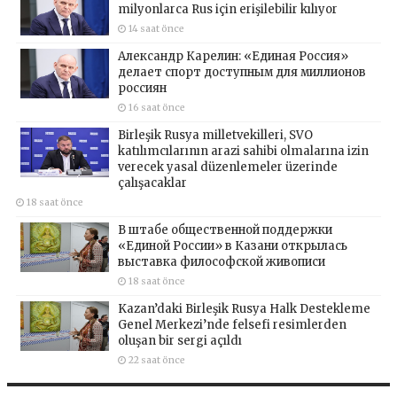
milyonlarca Rus için erişilebilir kılıyor
14 saat önce
Александр Карелин: «Единая Россия»
делает спорт доступным для миллионов
россиян
16 saat önce
Birleşik Rusya milletvekilleri, SVO
katılımcılarının arazi sahibi olmalarına izin
verecek yasal düzenlemeler üzerinde
çalışacaklar
18 saat önce
В штабе общественной поддержки
«Единой России» в Казани открылась
выставка философской живописи
18 saat önce
Kazan’daki Birleşik Rusya Halk Destekleme
Genel Merkezi’nde felsefi resimlerden
oluşan bir sergi açıldı
22 saat önce