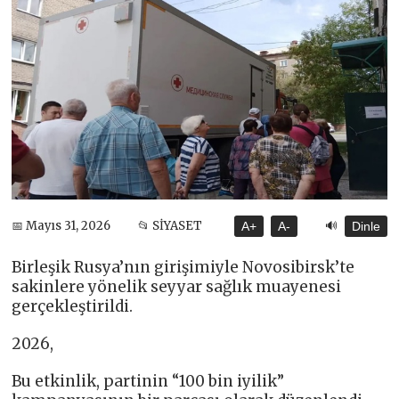
🔊
📅 Mayıs 31, 2026
📂 SİYASET
A+
A-
Dinle
Birleşik Rusya’nın girişimiyle Novosibirsk’te
sakinlere yönelik seyyar sağlık muayenesi
gerçekleştirildi.
2026,
Bu etkinlik, partinin “100 bin iyilik”