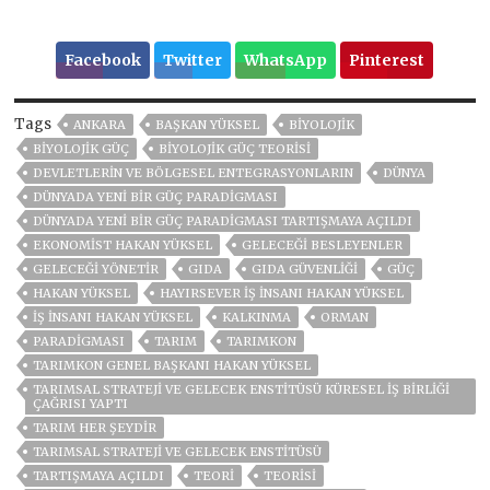
Facebook
Twitter
WhatsApp
Pinterest
Tags
ANKARA
BAŞKAN YÜKSEL
BİYOLOJİK
BIYOLOJIK GÜÇ
BİYOLOJİK GÜÇ TEORİSİ
DEVLETLERIN VE BÖLGESEL ENTEGRASYONLARIN
DÜNYA
DÜNYADA YENİ BİR GÜÇ PARADİGMASI
DÜNYADA YENİ BİR GÜÇ PARADİGMASI TARTIŞMAYA AÇILDI
EKONOMIST HAKAN YÜKSEL
GELECEĞİ BESLEYENLER
GELECEĞİ YÖNETİR
GIDA
GIDA GÜVENLIĞI
GÜÇ
HAKAN YÜKSEL
HAYIRSEVER IŞ INSANI HAKAN YÜKSEL
IŞ INSANI HAKAN YÜKSEL
KALKINMA
ORMAN
PARADİGMASI
TARIM
TARIMKON
TARIMKON GENEL BAŞKANI HAKAN YÜKSEL
TARIMSAL STRATEJİ VE GELECEK ENSTİTÜSÜ KÜRESEL İŞ BİRLİĞİ
ÇAĞRISI YAPTI
TARIM HER ŞEYDIR
TARIMSAL STRATEJI VE GELECEK ENSTITÜSÜ
TARTIŞMAYA AÇILDI
TEORI
TEORİSİ