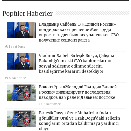
Popüler Haberler
Владимир Сайбель: В «Единой России»
поддерживают решение Минтруда
упростить для бывших участников СВО
получение соцконтракта
1 saat önce
Vladimir Saibel: Birleşik Rusya, Çalışma
Bakanlığı’nın eski SVO katılımcılarının
sosyal sözleşme edinme sürecini
basitleştirme kararını destekliyor
6 saat önce
Волонтёры «Молодой Гвардии Единой
России» ликвидируют последствия
паводков на Урале и Дальнем Востоке
13 saat önce
Birleşik Rusya Genç Muhafızları’ndan
gönüllüler, Ural ve Uzak Doğu’daki sellerin
sonuçlarını ortadan kaldırmaya yardımcı
oluyor