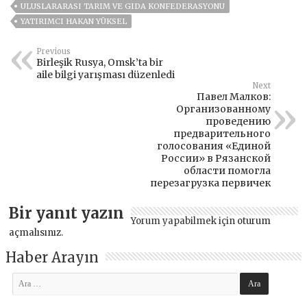
ULUSLARARASI TARIM VE GIDA KONFEDERASYONU
YATIRIMCI HAKAN YÜKSEL
Previous
Birleşik Rusya, Omsk’ta bir
aile bilgi yarışması düzenledi
Next
Павел Малков:
Организованному
проведению
предварительного
голосования «Единой
России» в Рязанской
области помогла
перезагрузка первичек
Bir yanıt yazın
Yorum yapabilmek için
oturum
açmalısınız
.
Haber Arayın