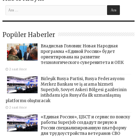
Popüler Haberler
Владислав Головин: Новая Народная
программа «Единой России» будет
ориентирована на развитие
технологического суверенитета и ОПК
2 saat önce
Birleşik Rusya Partisi, Rusya Federasyonu
Merkez Bankası ve iş arama hizmeti
SuperJob, Sovyet Askeri Bölgesi gazilerinin
istihdamı için Rusya’da ilk uzmanlaşmış
platformu oluşturacak
2 saat önce
«Единая Россия», ЦБСТ и сервис по поиску
работы SuperJob создадут первую в
России специализированную платформу
для трудоустройства ветеранов СВО