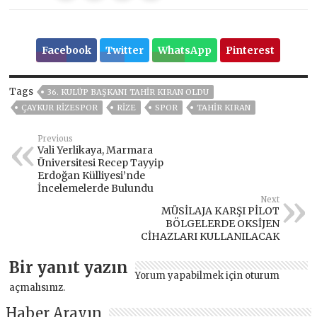
Facebook
Twitter
WhatsApp
Pinterest
Tags
36. KULÜP BAŞKANI TAHIR KIRAN OLDU
ÇAYKUR RIZESPOR
RİZE
SPOR
TAHIR KIRAN
Previous
Vali Yerlikaya, Marmara
Üniversitesi Recep Tayyip
Erdoğan Külliyesi’nde
İncelemelerde Bulundu
Next
MÜSİLAJA KARŞI PİLOT
BÖLGELERDE OKSİJEN
CİHAZLARI KULLANILACAK
Bir yanıt yazın
Yorum yapabilmek için
oturum
açmalısınız
.
Haber Arayın