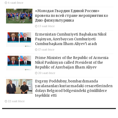
6 saat önce
«Молодая Гвардия Единой России»
провела по всей стране мероприятия ко
Дню физкультурника
13 saat önce
Ermenistan Cumhuriyeti Başbakanı Nikol
Paşinyan, Azerbaycan Cumhuriyeti
Cumhurbaşkanı İlham Aliyev’i aradı
17 saat önce
Prime Minister of the Republic of Armenia
Nikol Pashinyan called President of the
Republic of Azerbaijan Ilham Aliyev
20 saat önce
Evgeny Poddubny, bombardımanda
yaralananları kurtarmadaki cesaretlerinden
dolayı Belgorod bölgesindeki gönüllülere
teşekkür etti
22 saat önce