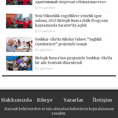
адаптивный спортзал «Новая высота»
20 saat önce
Yeni Yükseklik engellilere yönelik spor
salonu, 2021 Birleşik Rusya Halk Programı
kapsamında Saratov’da açıldı
23 saat önce
Yoshkar-Ola’da Nikolai Valuev, “Sağlıklı
Cumhuriyet” projesiyle tanıştı
1 gün önce
Birleşik Rusya’nın girişimiyle Yoshkar-Ola’da
bir aile festivali düzenlendi
1 gün önce
Hakkımızda
Künye
Yazarlar
İletişim
Kaynak belirtmeden ve izin almadan haberlerin kopyalanması
yasaktır.