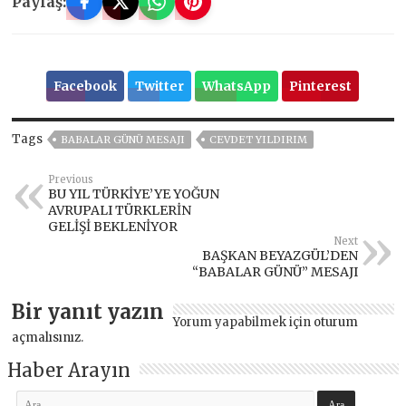
Paylaş:
Facebook
Twitter
WhatsApp
Pinterest
Tags
BABALAR GÜNÜ MESAJI
CEVDET YILDIRIM
Previous
BU YIL TÜRKİYE’YE YOĞUN
AVRUPALI TÜRKLERİN
GELİŞİ BEKLENİYOR
Next
BAŞKAN BEYAZGÜL’DEN
“BABALAR GÜNÜ” MESAJI
Bir yanıt yazın
Yorum yapabilmek için
oturum
açmalısınız
.
Haber Arayın