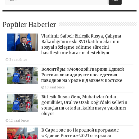
Popüler Haberler
Vladimir Saibel: Birleşik Rusya, Çalışma
Bakanlığı’nın eski SVO katılımcılarının
sosyal sözleşme edinme sürecini
basitleştirme kararını destekliyor
3 saat önce
Волонтёры «Молодой Гвардии Единой
России» ликвидируют последствия
паводков на Урале и Дальнем Востоке
10 saat önce
Birleşik Rusya Genç Muhafızları’ndan
gönüllüler, Ural ve Uzak Doğu’daki sellerin
sonuçlarını ortadan kaldırmaya yardımcı
oluyor
12 saat önce
В Саратове по Народной программе
«Единой России»-2021 открылся